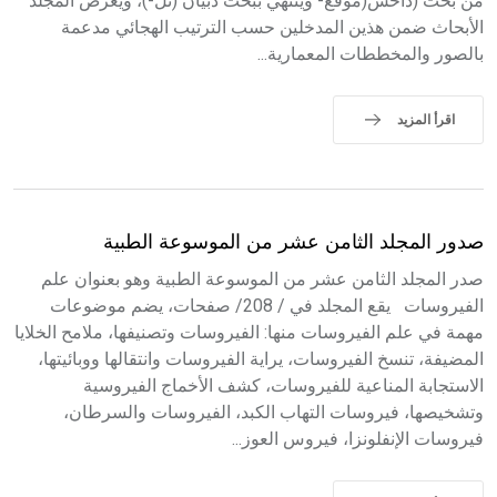
من بحث (داحس(موقع- وينتهي ببحث ذبيان (تل-)، ويعرض المجلد
الأبحاث ضمن هذين المدخلين حسب الترتيب الهجائي مدعمة
بالصور والمخططات المعمارية...
اقرأ المزيد
صدور المجلد الثامن عشر من الموسوعة الطبية
صدر المجلد الثامن عشر من الموسوعة الطبية وهو بعنوان علم
الفيروسات يقع المجلد في / 208/ صفحات، يضم موضوعات
مهمة في علم الفيروسات منها: الفيروسات وتصنيفها، ملامح الخلايا
المضيفة، تنسخ الفيروسات، يراية الفيروسات وانتقالها ووبائيتها،
الاستجابة المناعية للفيروسات، كشف الأخماج الفيروسية
وتشخيصها، فيروسات التهاب الكبد، الفيروسات والسرطان،
فيروسات الإنفلونزا، فيروس العوز...