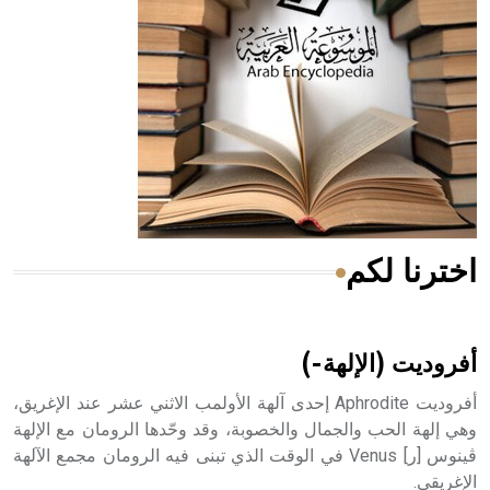
له الفضل بأنه حرر الطب من الدين والفلسفة.
- هل تعلم أن المرجان إفراز حيواني يتكون في البحر ويتركب
من مادة كربونات الكلسيوم، وهو أحمر أو شديد الحمرة وهو
أجود أنواعه، ويمتاز بكبر الحجم ويسمى الش
اخترنا لكم
هل تعلم أن الأبسيد كلمة فرنسية اللفظ تم اعتمادها مصطلحاً
أثرياً يستخدم في العمارة عموماً وفي العمارة الدينية الخاصة
بالكنائس خصوصاً، وفي الإنكليزية أب
أفروديت (الإلهة-)
أفروديت Aphrodite إحدى آلهة الأولمب الاثني عشر عند الإغريق،
وهي إلهة الحب والجمال والخصوبة، وقد وحّدها الرومان مع الإلهة
ڤينوس [ر] Venus في الوقت الذي تبنى فيه الرومان مجمع الآلهة
- هل تعلم أن أبجر Abgar اسم معروف جيداً يعود إلى عدد من
الإغريقي.
الملوك الذين حكموا مدينة إديسا (الرها) من أبجر الأول وحتى