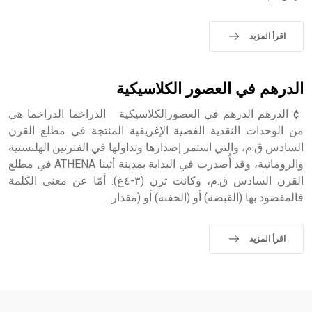
التاسع، وهم ينتسبون إلى أسرة أوسروين
اقرأ المزيد
- هل تعلم أن الأبجدية الكنعانية تتألف من /22/ علامة كتابية
الدرهم في العصور الكلاسيكية
sign تكتب منفصلة غير متصلة، وتعتمد المبدأ الأكوروفوني،
حيث تقتصر القيمة الصوتية للعلامة الك
¢ الدرهم الدرهم في العصورالكلاسيكية الدراخما الدراخما هي
من الوحدات النقدية الفضية الإغريقية المنتجة في مطلع القرن
السادس ق.م، والتي استمر إصدارها وتداولها في الفترتين الهلنستية
والرومانية، وقد أُصدرت في البداية بمدينة أثينا ATHENA في مطلع
القرن السادس ق.م، وكانت تزن (٣-٤غ). أمّا عن معنى الكلمة
فالمقصود بها (القبضة) أو (الحفنة) أو (مقدار...
اقرأ المزيد