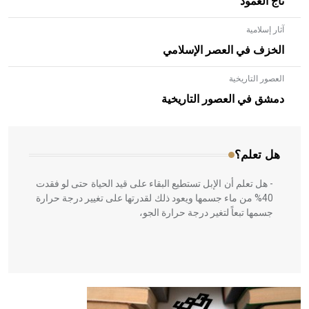
تاج العمود
آثار إسلامية
الخزف في العصر الإسلامي
العصور التاريخية
- هل تعلم أن الأبلق نوع من الفنون الهندسية التي ارتبطت
بالعمارة الإسلامية في بلاد الشام ومصر خاصة، حيث يحرص
دمشق في العصور التاريخية
المعمار على بناء مداميكه وخاصة في الواجهات
هل تعلم؟
- هل تعلم أن الإبل تستطيع البقاء على قيد الحياة حتى لو فقدت
40% من ماء جسمها ويعود ذلك لقدرتها على تغيير درجة حرارة
جسمها تبعاً لتغير درجة حرارة الجو،
- هل تعلم أن أبقراط كتب في الطب أربعة مؤلفات هي:
الحكم، الأدلة، تنظيم التغذية، ورسالته في جروح الرأس. ويعود