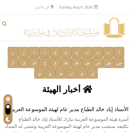
Sunday, Aug 9, 2026
آخر الأخبار
أ
ب
ت
ث
ج
ح
خ
د
ذ
ر
ز
س
ش
ص
ض
ط
ظ
ع
غ
ف
ق
ك
ل
م
ن
هـ
و
ي
أخبار الهيئة
الأستاذ إياد خالد الطباع مدير عام لهيئة الموسوعة العربية
أسرة هيئة الموسوعة العربية تبارك للأستاذ إياد خالد الطباع
تكليفه بمنصب مدير عام لهيئة الموسوعة العربية وتتمنى له السداد