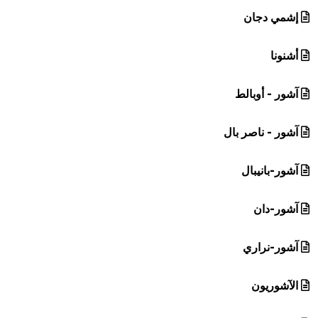
إشمي دجان
أشنونا
آشور - أوبالط
آشور - ناصر بال
آشور-بانيبال
آشور-دان
آشور-نراري
الآشوريون