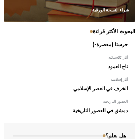
شراء النسخة الورقية
البحوث الأكثر قراءة
حرستا (معصرة-)
آثار كلاسيكية
تاج العمود
آثار إسلامية
الخزف في العصر الإسلامي
العصور التاريخية
- هل تعلم أن الأبلق نوع من الفنون الهندسية التي ارتبطت
بالعمارة الإسلامية في بلاد الشام ومصر خاصة، حيث يحرص
دمشق في العصور التاريخية
المعمار على بناء مداميكه وخاصة في الواجهات
هل تعلم؟