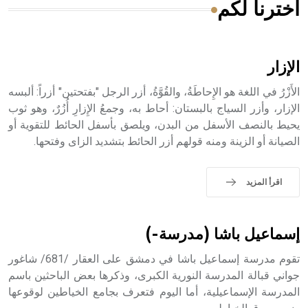
اخترنا لكم
هل تعلم أن الأبسيد كلمة فرنسية اللفظ تم اعتمادها مصطلحاً
أثرياً يستخدم في العمارة عموماً وفي العمارة الدينية الخاصة
بالكنائس خصوصاً، وفي الإنكليزية أب
الإزار
الأَزْرُ في اللغة هو الإِحاطَةُ، والقُوَّةُ، أزر الرجل "بفتحتين" أزراً: ألبسه
الإزار، وأزر السياج بالبستان: أحاط به، وجمعُ الإِزارِ أُزُرٌ، وهو ثوب
يحيط بالنصف الأسفل من البدن، ويلصق بأسفل الحائط للتقوية أو
- هل تعلم أن أبجر Abgar اسم معروف جيداً يعود إلى عدد من
الملوك الذين حكموا مدينة إديسا (الرها) من أبجر الأول وحتى
الصيانة أو الزينة ومنه قولهم أزر الحائط بتشديد الزاى وفتحها.
التاسع، وهم ينتسبون إلى أسرة أوسروين
اقرأ المزيد
- هل تعلم أن الأبجدية الكنعانية تتألف من /22/ علامة كتابية
إسماعيل باشا (مدرسة-)
sign تكتب منفصلة غير متصلة، وتعتمد المبدأ الأكوروفوني،
حيث تقتصر القيمة الصوتية للعلامة الك
تقوم مدرسة إسماعيل باشا في دمشق على العقار /681/ شاغور
جواني قبالة المدرسة النورية الكبرى، وذكرها بعض الباحثين باسم
المدرسة الإسماعيلية، أما اليوم فتعرف بجامع الخياطين لوقوعها