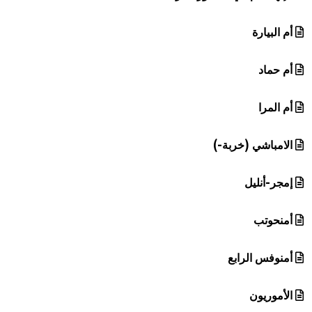
أم البيارة
أم حماد
أم المرا
الامباشي (خربة-)
إمجر-أنليل
أمنحوتب
أمنوفس الرابع
الأموريون