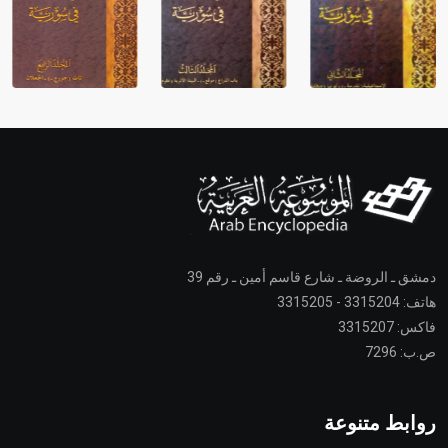
دمشق ـ الروضة ـ شارع قاسم أمين ـ رقم 39
هاتف: 3315204 - 3315205
فاكس: 3315207
ص.ب: 7296
روابط متنوعة