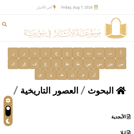
Friday, Aug 7, 2026
آخر الأخبار
أ
ب
ت
ث
ج
ح
خ
د
ذ
ر
ز
س
ش
ص
ض
ط
ظ
ع
غ
ف
ق
ك
ل
م
ن
هـ
و
ي
البحوث
العصور التاريخية
الأبجدية
إبلا