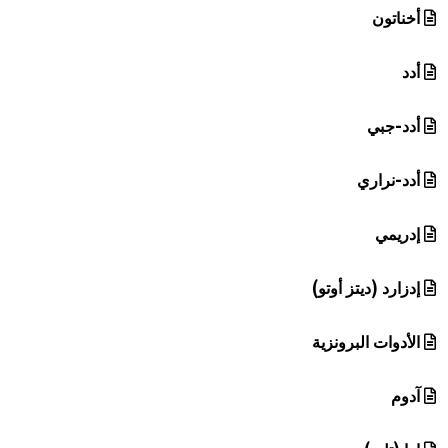
أخناتون
أدد
أدد-جبي
أدد-نراري
إدريمي
إدزارد (ديتز أوتو)
الأدوات البرونزية
آدوم