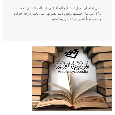
- هل تعلم أن الإبل تستطيع البقاء على قيد الحياة حتى لو فقدت
40% من ماء جسمها ويعود ذلك لقدرتها على تغيير درجة حرارة
جسمها تبعاً لتغير درجة حرارة الجو،
- هل تعلم أن أبقراط كتب في الطب أربعة مؤلفات هي:
الحكم، الأدلة، تنظيم التغذية، ورسالته في جروح الرأس. ويعود
له الفضل بأنه حرر الطب من الدين والفلسفة.
- هل تعلم أن المرجان إفراز حيواني يتكون في البحر ويتركب
من مادة كربونات الكلسيوم، وهو أحمر أو شديد الحمرة وهو
أجود أنواعه، ويمتاز بكبر الحجم ويسمى الش