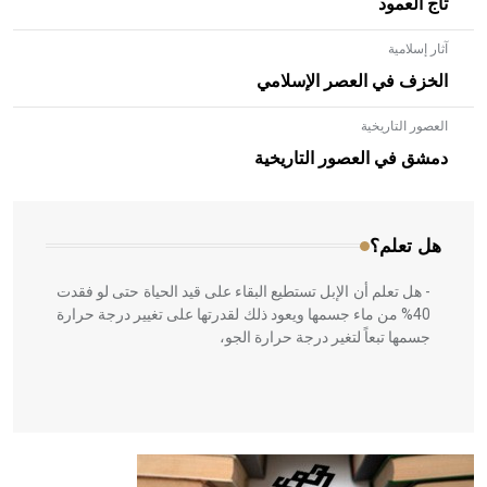
تاج العمود
آثار إسلامية
الخزف في العصر الإسلامي
العصور التاريخية
- هل تعلم أن الأبلق نوع من الفنون الهندسية التي ارتبطت
بالعمارة الإسلامية في بلاد الشام ومصر خاصة، حيث يحرص
دمشق في العصور التاريخية
المعمار على بناء مداميكه وخاصة في الواجهات
هل تعلم؟
- هل تعلم أن الإبل تستطيع البقاء على قيد الحياة حتى لو فقدت
40% من ماء جسمها ويعود ذلك لقدرتها على تغيير درجة حرارة
جسمها تبعاً لتغير درجة حرارة الجو،
- هل تعلم أن أبقراط كتب في الطب أربعة مؤلفات هي:
الحكم، الأدلة، تنظيم التغذية، ورسالته في جروح الرأس. ويعود