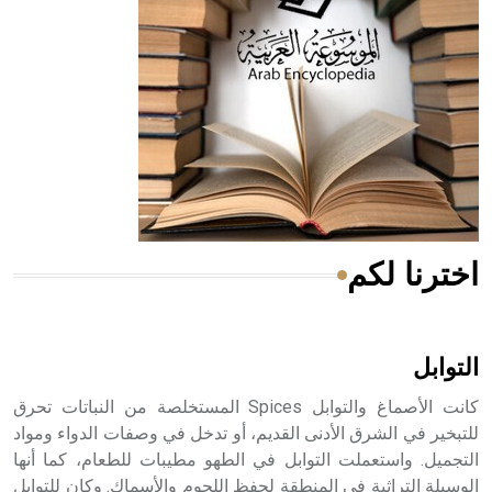
له الفضل بأنه حرر الطب من الدين والفلسفة.
- هل تعلم أن المرجان إفراز حيواني يتكون في البحر ويتركب
من مادة كربونات الكلسيوم، وهو أحمر أو شديد الحمرة وهو
أجود أنواعه، ويمتاز بكبر الحجم ويسمى الش
اخترنا لكم
هل تعلم أن الأبسيد كلمة فرنسية اللفظ تم اعتمادها مصطلحاً
أثرياً يستخدم في العمارة عموماً وفي العمارة الدينية الخاصة
بالكنائس خصوصاً، وفي الإنكليزية أب
التوابل
كانت الأصماغ والتوابل Spices المستخلصة من النباتات تحرق
للتبخير في الشرق الأدنى القديم، أو تدخل في وصفات الدواء ومواد
التجميل. واستعملت التوابل في الطهو مطيبات للطعام، كما أنها
- هل تعلم أن أبجر Abgar اسم معروف جيداً يعود إلى عدد من
الملوك الذين حكموا مدينة إديسا (الرها) من أبجر الأول وحتى
الوسيلة التراثية في المنطقة لحفظ اللحوم والأسماك. وكان للتوابل