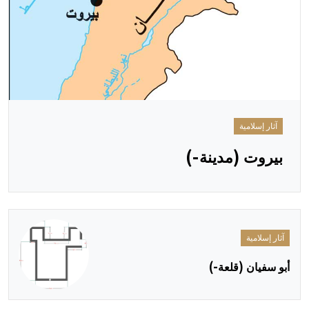
آثار إسلامية
بيروت (مدينة-)
آثار إسلامية
أبو سفيان (قلعة-)