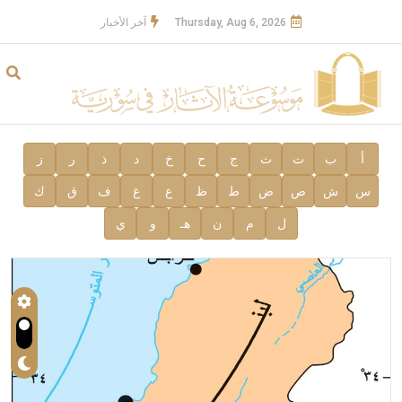
Thursday, Aug 6, 2026
آخر الأخبار
أ
ب
ت
ث
ج
ح
خ
د
ذ
ر
ز
س
ش
ص
ض
ط
ظ
ع
غ
ف
ق
ك
ل
م
ن
هـ
و
ي