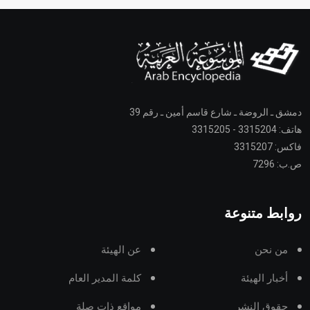
دمشق ـ الروضة ـ شارع قاسم أمين ـ رقم 39
هاتف: 3315204 - 3315205
فاكس: 3315207
ص.ب: 7296
روابط متنوعة
من نحن
عن الهيئة
أخبار الهيئة
كلمة المدير العام
حقوق النشر
مواقع ذات صلة