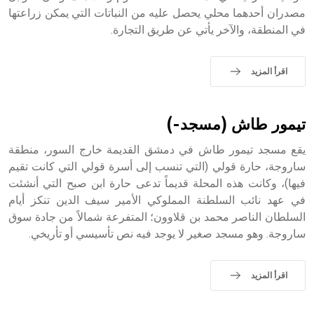
التاسع، وهم ينتسبون إلى أسرة أوسروين
مصدران أحدهما محلي يحصل عليه من النباتات التي يمكن زراعتها
في المنطقة، والآخر يأتي عن طريق التجارة.
اقرأ المزيد
- هل تعلم أن الأبجدية الكنعانية تتألف من /22/ علامة كتابية
sign تكتب منفصلة غير متصلة، وتعتمد المبدأ الأكوروفوني،
حيث تقتصر القيمة الصوتية للعلامة الك
تيمور طاش (مسجد-)
يقع مسجد تيمور طاش في دمشق القديمة خارج السور، منطقة
ساروجة، حارة قولي (التي تنسب إلى أسرة قولي التي كانت تقيم
فيها)، وكانت هذه المحلة قديماً تدعى حارة ابن صبح التي أنشئت
في عهد نائب السلطنة المملوكي الأمير سيف الدين تنكز أيام
السلطان الناصر محمد بن قلاوون؛ المتفرعة شمالاً من جادة سوق
ساروجة. وهو مسجد صغير لا يوجد فيه نص تأسيسي أو تأريخي.
اقرأ المزيد