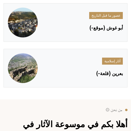
عصور ما قبل التاريخ
أبو غوش (موقع-)
آثار إسلامية
بعرين (قلعة-)
من نحن ۞
أهلا بكم في موسوعة الآثار في