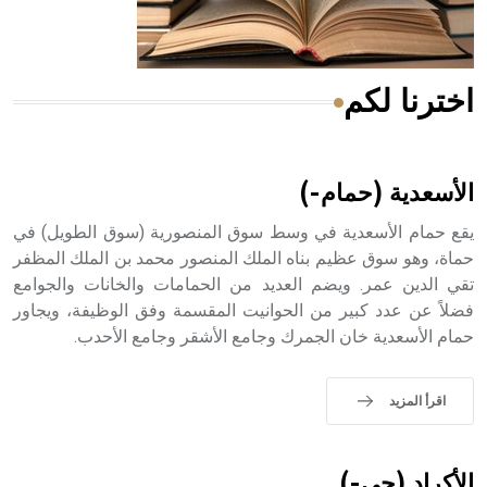
أجود أنواعه، ويمتاز بكبر الحجم ويسمى الش
اخترنا لكم
هل تعلم أن الأبسيد كلمة فرنسية اللفظ تم اعتمادها مصطلحاً
أثرياً يستخدم في العمارة عموماً وفي العمارة الدينية الخاصة
بالكنائس خصوصاً، وفي الإنكليزية أب
الأسعدية (حمام-)
يقع حمام الأسعدية في وسط سوق المنصورية (سوق الطويل) في
حماة، وهو سوق عظيم بناه الملك المنصور محمد بن الملك المظفر
تقي الدين عمر. ويضم العديد من الحمامات والخانات والجوامع
- هل تعلم أن أبجر Abgar اسم معروف جيداً يعود إلى عدد من
الملوك الذين حكموا مدينة إديسا (الرها) من أبجر الأول وحتى
فضلاً عن عدد كبير من الحوانيت المقسمة وفق الوظيفة، ويجاور
التاسع، وهم ينتسبون إلى أسرة أوسروين
حمام الأسعدية خان الجمرك وجامع الأشقر وجامع الأحدب.
اقرأ المزيد
- هل تعلم أن الأبجدية الكنعانية تتألف من /22/ علامة كتابية
sign تكتب منفصلة غير متصلة، وتعتمد المبدأ الأكوروفوني،
الأكراد (حي-)