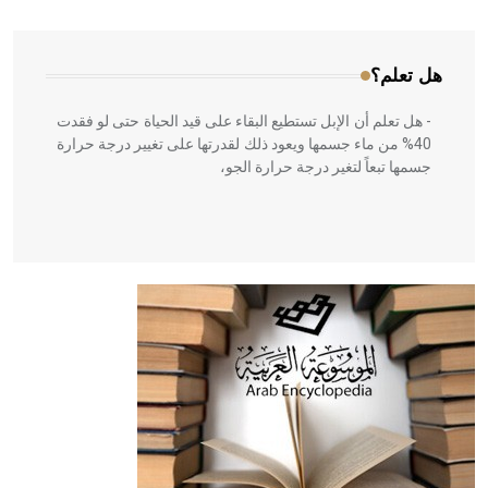
المعمار على بناء مداميكه وخاصة في الواجهات
هل تعلم؟
- هل تعلم أن الإبل تستطيع البقاء على قيد الحياة حتى لو فقدت
40% من ماء جسمها ويعود ذلك لقدرتها على تغيير درجة حرارة
جسمها تبعاً لتغير درجة حرارة الجو،
- هل تعلم أن أبقراط كتب في الطب أربعة مؤلفات هي:
الحكم، الأدلة، تنظيم التغذية، ورسالته في جروح الرأس. ويعود
له الفضل بأنه حرر الطب من الدين والفلسفة.
- هل تعلم أن المرجان إفراز حيواني يتكون في البحر ويتركب
من مادة كربونات الكلسيوم، وهو أحمر أو شديد الحمرة وهو