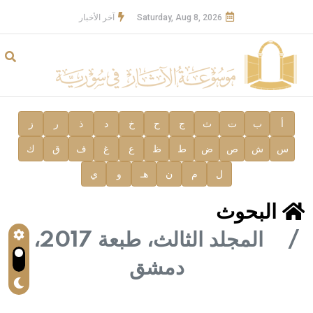
Saturday, Aug 8, 2026
آخر الأخبار
أ
ب
ت
ث
ج
ح
خ
د
ذ
ر
ز
س
ش
ص
ض
ط
ظ
ع
غ
ف
ق
ك
ل
م
ن
هـ
و
ي
البحوث
المجلد الثالث، طبعة 2017،
دمشق