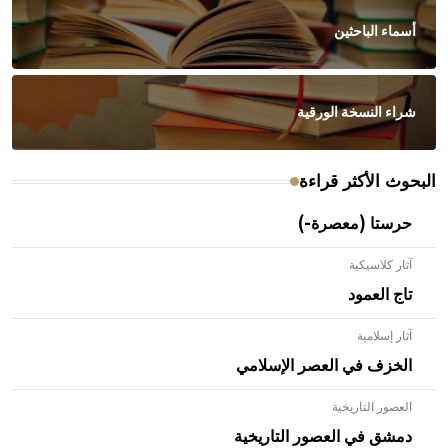
أسماء الباحثين
شراء النسخة الورقية
البحوث الأكثر قراءة
حرستا (معصرة-)
آثار كلاسيكية
تاج العمود
آثار إسلامية
الخزف في العصر الإسلامي
العصور التاريخية
- هل تعلم أن الأبلق نوع من الفنون الهندسية التي ارتبطت
بالعمارة الإسلامية في بلاد الشام ومصر خاصة، حيث يحرص
دمشق في العصور التاريخية