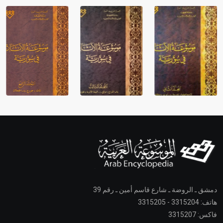
دمشق ـ الروضة ـ شارع قاسم أمين ـ رقم 39
هاتف: 3315204 - 3315205
فاكس: 3315207