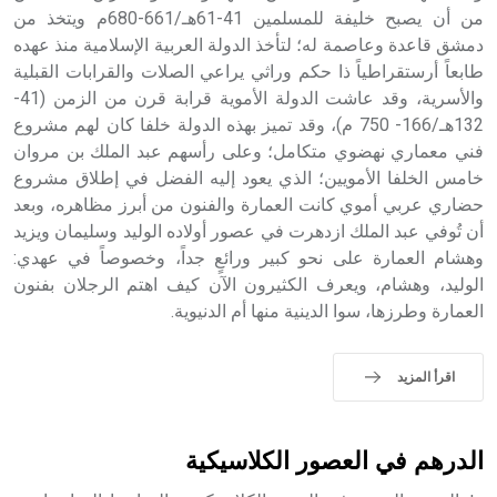
التاسع، وهم ينتسبون إلى أسرة أوسروين
من أن يصبح خليفة للمسلمين 41-61هـ/661-680م ويتخذ من
دمشق قاعدة وعاصمة له؛ لتأخذ الدولة العربية الإسلامية منذ عهده
طابعاً أرستقراطياً ذا حكم وراثي يراعي الصلات والقرابات القبلية
والأسرية، وقد عاشت الدولة الأموية قرابة قرن من الزمن (41-
132هـ/166- 750 م)، وقد تميز بهذه الدولة خلفا كان لهم مشروع
- هل تعلم أن الأبجدية الكنعانية تتألف من /22/ علامة كتابية
فني معماري نهضوي متكامل؛ وعلى رأسهم عبد الملك بن مروان
sign تكتب منفصلة غير متصلة، وتعتمد المبدأ الأكوروفوني،
خامس الخلفا الأمويين؛ الذي يعود إليه الفضل في إطلاق مشروع
حيث تقتصر القيمة الصوتية للعلامة الك
حضاري عربي أموي كانت العمارة والفنون من أبرز مظاهره، وبعد
أن تُوفي عبد الملك ازدهرت في عصور أولاده الوليد وسليمان ويزيد
وهشام العمارة على نحو كبير ورائعٍ جداً، وخصوصاً في عهدي:
الوليد، وهشام، ويعرف الكثيرون الآن كيف اهتم الرجلان بفنون
العمارة وطرزها، سوا الدينية منها أم الدنيوية.
اقرأ المزيد
الدرهم في العصور الكلاسيكية