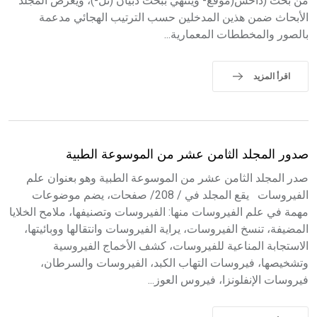
من بحث (داحس(موقع- وينتهي ببحث ذبيان (تل-)، ويعرض المجلد
الأبحاث ضمن هذين المدخلين حسب الترتيب الهجائي مدعمة
بالصور والمخططات المعمارية...
اقرأ المزيد
صدور المجلد الثامن عشر من الموسوعة الطبية
صدر المجلد الثامن عشر من الموسوعة الطبية وهو بعنوان علم
الفيروسات يقع المجلد في / 208/ صفحات، يضم موضوعات
مهمة في علم الفيروسات منها: الفيروسات وتصنيفها، ملامح الخلايا
المضيفة، تنسخ الفيروسات، يراية الفيروسات وانتقالها ووبائيتها،
الاستجابة المناعية للفيروسات، كشف الأخماج الفيروسية
وتشخيصها، فيروسات التهاب الكبد، الفيروسات والسرطان،
فيروسات الإنفلونزا، فيروس العوز...