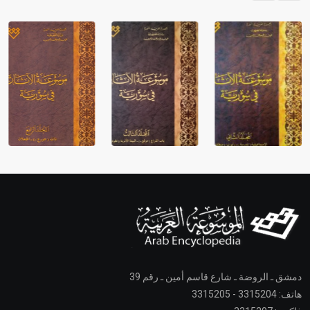
دمشق ـ الروضة ـ شارع قاسم أمين ـ رقم 39
هاتف: 3315204 - 3315205