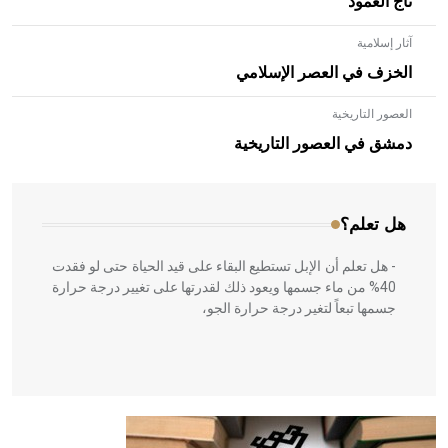
تاج العمود
آثار إسلامية
الخزف في العصر الإسلامي
العصور التاريخية
- هل تعلم أن الأبلق نوع من الفنون الهندسية التي ارتبطت
بالعمارة الإسلامية في بلاد الشام ومصر خاصة، حيث يحرص
دمشق في العصور التاريخية
المعمار على بناء مداميكه وخاصة في الواجهات
هل تعلم؟
- هل تعلم أن الإبل تستطيع البقاء على قيد الحياة حتى لو فقدت
40% من ماء جسمها ويعود ذلك لقدرتها على تغيير درجة حرارة
جسمها تبعاً لتغير درجة حرارة الجو،
- هل تعلم أن أبقراط كتب في الطب أربعة مؤلفات هي:
الحكم، الأدلة، تنظيم التغذية، ورسالته في جروح الرأس. ويعود