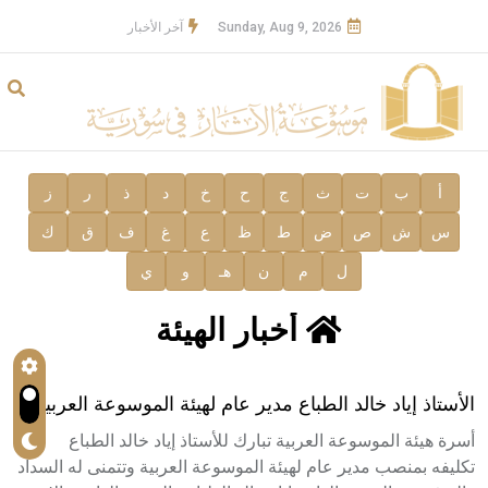
Sunday, Aug 9, 2026
آخر الأخبار
أ
ب
ت
ث
ج
ح
خ
د
ذ
ر
ز
س
ش
ص
ض
ط
ظ
ع
غ
ف
ق
ك
ل
م
ن
هـ
و
ي
أخبار الهيئة
الأستاذ إياد خالد الطباع مدير عام لهيئة الموسوعة العربية
أسرة هيئة الموسوعة العربية تبارك للأستاذ إياد خالد الطباع
تكليفه بمنصب مدير عام لهيئة الموسوعة العربية وتتمنى له السداد