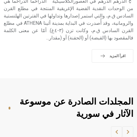
¢ الدرهم الدرهم في العصورالكلاسيكية الدراخما الدراخما هي
من الوحدات النقدية الفضية الإغريقية المنتجة في مطلع القرن
السادس ق.م، والتي استمر إصدارها وتداولها في الفترتين الهلنستية
والرومانية، وقد أُصدرت في البداية بمدينة أثينا ATHENA في مطلع
القرن السادس ق.م، وكانت تزن (٣-٤غ). أمّا عن معنى الكلمة
فالمقصود بها (القبضة) أو (الحفنة) أو (مقدار...
اقرأ المزيد
المجلدات الصادرة عن موسوعة
الآثار في سورية