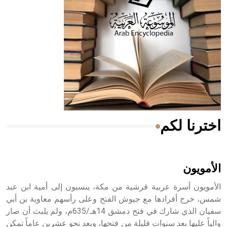
له الفضل بأنه حرر الطب من الدين والفلسفة.
- هل تعلم أن المرجان إفراز حيواني يتكون في البحر ويتركب
من مادة كربونات الكلسيوم، وهو أحمر أو شديد الحمرة وهو
أجود أنواعه، ويمتاز بكبر الحجم ويسمى الش
اخترنا لكم
هل تعلم أن الأبسيد كلمة فرنسية اللفظ تم اعتمادها مصطلحاً
أثرياً يستخدم في العمارة عموماً وفي العمارة الدينية الخاصة
بالكنائس خصوصاً، وفي الإنكليزية أب
الأمويون
الأمويون أسرة عربية قرشية من مكة، ينسبون إلى أمية ابن عبد
شمس، خرج أفرادها مع جيوش الفتح وعلى رأسهم معاوية بن أبي
سفيان الذي شارك في فتح دمشق 14هـ/635م، ولم يلبث أن صار
- هل تعلم أن أبجر Abgar اسم معروف جيداً يعود إلى عدد من
الملوك الذين حكموا مدينة إديسا (الرها) من أبجر الأول وحتى
والياً عليها بعد سنوات قليلة من فتحها، وبعد نحو عشرين عاماً تمكن