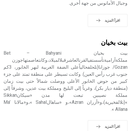
التاسع، وهم ينتسبون إلى أسرة أوسروين
وجبال الأمانوس من جهة أخرى.
اقرأ المزيد
- هل تعلم أن الأبجدية الكنعانية تتألف من /22/ علامة كتابية
sign تكتب منفصلة غير متصلة، وتعتمد المبدأ الأكوروفوني،
بيت بخيان
حيث تقتصر القيمة الصوتية للعلامة الك
بيت بخيان Bet – Bahyani
مملكةآراميةتأسستفيالقرنالعاشرقبلالميلاد،وكانتعاصمتهاجوزن
Gozan/ جوزانا(تلحلفحالياًعلى الضفة الغربية لنهر الخابور، 3كم
جنوب غرب رأس العين). وكانت تسيطر على منطقة تمتد على جزء
كبير من حوض الخابور الأعلى ووصلت شمالاً حتى بيت زمان
(منطقة ديار بكر)، وغرباً إلى البليخ ومملكة بيت عدين، وشرقاً إلى
مملكة نصيبين. تبعت لها مدن «سيكانSikkan
»(تلالفخيرية)،و«أزران Azran»،و «ساهالSahal »،و«مالانا Ma’
Allana ».
اقرأ المزيد