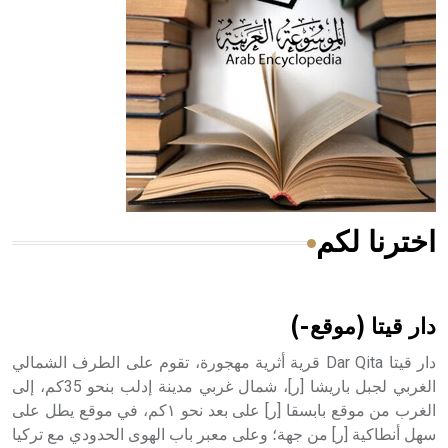
له الفضل بأنه حرر الطب من الدين والفلسفة.
- هل تعلم أن المرجان إفراز حيواني يتكون في البحر ويتركب
من مادة كربونات الكلسيوم، وهو أحمر أو شديد الحمرة وهو
أجود أنواعه، ويمتاز بكبر الحجم ويسمى الش
اخترنا لكم
هل تعلم أن الأبسيد كلمة فرنسية اللفظ تم اعتمادها مصطلحاً
أثرياً يستخدم في العمارة عموماً وفي العمارة الدينية الخاصة
بالكنائس خصوصاً، وفي الإنكليزية أب
دار قيتا (موقع-)
دار قيتا Dar Qita قرية أثرية مهجورة، تقوم على الطرف الشمالي
الغربي لجبل باريشا [ر]، شمال غربي مدينة إدلب بنحو 35كم، إلى
الغرب من موقع بابسقا [ر] على بعد نحو ١كم، في موقع يطل على
- هل تعلم أن أبجر Abgar اسم معروف جيداً يعود إلى عدد من
الملوك الذين حكموا مدينة إديسا (الرها) من أبجر الأول وحتى
سهل أنطاكية [ر] من جهة؛ وعلى معبر باب الهوى الحدودي مع تركيا