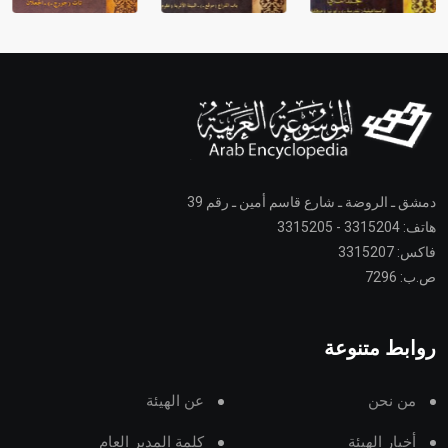
دمشق ـ الروضة ـ شارع قاسم أمين ـ رقم 39
هاتف: 3315204 - 3315205
فاكس: 3315207
ص.ب: 7296
روابط متنوعة
من نحن
عن الهيئة
أخبار الهيئة
كلمة المدير العام