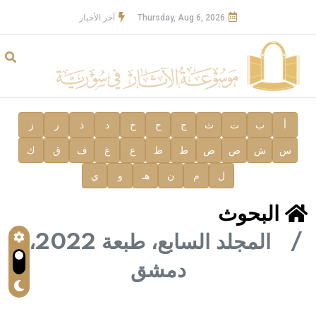
Thursday, Aug 6, 2026
آخر الأخبار
أ
ب
ت
ث
ج
ح
خ
د
ذ
ر
ز
س
ش
ص
ض
ط
ظ
ع
غ
ف
ق
ك
ل
م
ن
هـ
و
ي
البحوث
المجلد السابع، طبعة 2022،
دمشق