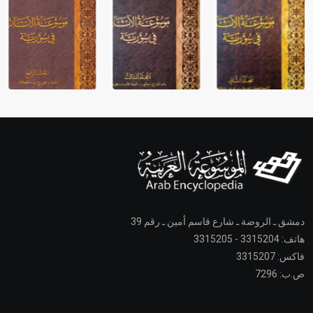
دمشق ـ الروضة ـ شارع قاسم أمين ـ رقم 39
هاتف: 3315204 - 3315205
فاكس: 3315207
ص.ب: 7296