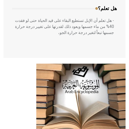
هل تعلم؟
- هل تعلم أن الإبل تستطيع البقاء على قيد الحياة حتى لو فقدت
40% من ماء جسمها ويعود ذلك لقدرتها على تغيير درجة حرارة
جسمها تبعاً لتغير درجة حرارة الجو،
- هل تعلم أن أبقراط كتب في الطب أربعة مؤلفات هي:
الحكم، الأدلة، تنظيم التغذية، ورسالته في جروح الرأس. ويعود
له الفضل بأنه حرر الطب من الدين والفلسفة.
- هل تعلم أن المرجان إفراز حيواني يتكون في البحر ويتركب
من مادة كربونات الكلسيوم، وهو أحمر أو شديد الحمرة وهو
أجود أنواعه، ويمتاز بكبر الحجم ويسمى الش