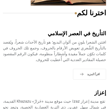
اخترنا لكم
هل تعلم أن الأبسيد كلمة فرنسية اللفظ تم اعتمادها مصطلحاً
أثرياً يستخدم في العمارة عموماً وفي العمارة الدينية الخاصة
بالكنائس خصوصاً، وفي الإنكليزية أب
التأريخ في العصر الإسلامي
افتتن الشعرا بلونٍ من ألوان البديع؛ هو تأريخ الأحداث شعراً، ويُقصد
بالتأريخ الشِّعري تعويض الأرقام بالحروف، وجمع تلك الحروف في
كلمات تكوّن جملاً مفيدة وأشطاراً منظومة، فيكون الرقم المقصود
- هل تعلم أن أبجر Abgar اسم معروف جيداً يعود إلى عدد من
حصيلة المقادير العددية التي أُعطيت للحروف.
الملوك الذين حكموا مدينة إديسا (الرها) من أبجر الأول وحتى
التاسع، وهم ينتسبون إلى أسرة أوسروين
اقرأ المزيد
- هل تعلم أن الأبجدية الكنعانية تتألف من /22/ علامة كتابية
إعزاز
sign تكتب منفصلة غير متصلة، وتعتمد المبدأ الأكوروفوني،
حيث تقتصر القيمة الصوتية للعلامة الك
تقع مدينة إعزاز Izaz حيث موقع مدينة «خَزازُ» Khazazu القديمة،
في شمال سهل عفرين ذي التربة الغضارية الخصبة، وتبعد نحو