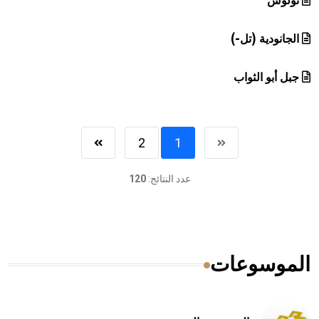
ثولوس
الجانودية (تل-)
جبل أبو الثواب
2
1
عدد النتائج:
120
الموسوعات