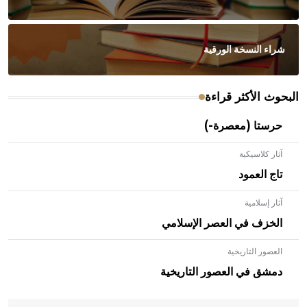
شراء النسخة الورقية
البحوث الأكثر قراءة
حرستا (معصرة-)
آثار كلاسيكية
تاج العمود
آثار إسلامية
الخزف في العصر الإسلامي
العصور التاريخية
- هل تعلم أن الأبلق نوع من الفنون الهندسية التي ارتبطت
بالعمارة الإسلامية في بلاد الشام ومصر خاصة، حيث يحرص
دمشق في العصور التاريخية
المعمار على بناء مداميكه وخاصة في الواجهات