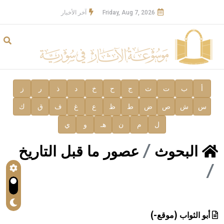
Friday, Aug 7, 2026
آخر الأخبار
أ
ب
ت
ث
ج
ح
خ
د
ذ
ر
ز
س
ش
ص
ض
ط
ظ
ع
غ
ف
ق
ك
ل
م
ن
هـ
و
ي
البحوث
عصور ما قبل التاريخ
أبو الثواب (موقع-)