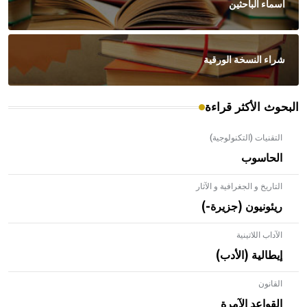
أسماء الباحثين
شراء النسخة الورقية
البحوث الأكثر قراءة
التقنيات (التكنولوجية)
الحاسوب
التاريخ و الجغرافية و الآثار
ريئونيون (جزيرة-)
الآداب اللاتينية
إيطالية (الأدب)
القانون
- هل تعلم أن الأبلق نوع من الفنون الهندسية التي ارتبطت
بالعمارة الإسلامية في بلاد الشام ومصر خاصة، حيث يحرص
القواعد الآمرة