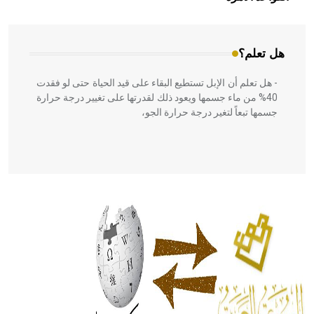
المعمار على بناء مداميكه وخاصة في الواجهات
هل تعلم؟
- هل تعلم أن الإبل تستطيع البقاء على قيد الحياة حتى لو فقدت
40% من ماء جسمها ويعود ذلك لقدرتها على تغيير درجة حرارة
جسمها تبعاً لتغير درجة حرارة الجو،
- هل تعلم أن أبقراط كتب في الطب أربعة مؤلفات هي:
الحكم، الأدلة، تنظيم التغذية، ورسالته في جروح الرأس. ويعود
له الفضل بأنه حرر الطب من الدين والفلسفة.
- هل تعلم أن المرجان إفراز حيواني يتكون في البحر ويتركب
من مادة كربونات الكلسيوم، وهو أحمر أو شديد الحمرة وهو