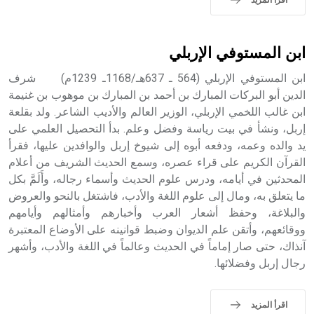
اقرأ المزيد
حيث تقتصر القيمة الصوتية للعلامة الك
ابن المستوفي الإربلي
ابن المستوفي الإربلي (564 ـ 637هـ/1168ـ 1239م) شرف
الدين أبو البركات المبارك بن أحمد بن المبارك بن موهوب بن غنيمة
ابن غالب اللخمي الإربلي، الوزير العالم والأديب الشاعر. ولد بقلعة
إربل، ونشأ في بيت رياسة وفضل وعلم. بدأ التحصيل العلمي على
يد والده وعمه، ودفعه أبوه إلى شيوخ إربل والوافدين عليها، فقرأ
القرآن الكريم على قراء عصره، وسمع الحديث الشريف من أعلام
المحدثين في أيامه، ودرس علوم الحديث وأسماء رجاله، وأَلَمَّ بكل
ما يتعلق به، ومال إلى علوم اللغة والأدب، فاشتغل بالنحو والعروض
والبلاغة، وحفظ أشعار العرب وأخبارهم وأمثالهم وأيامهم
ووقائعهم، وأتقن علم الديوان وضبط قوانينه على الأوضاع المعتبرة
آنذاك، حتى صار إماماً في الحديث وعالماً في اللغة والأدب، وأشهر
رجال إربل وفضلائها.
اقرأ المزيد