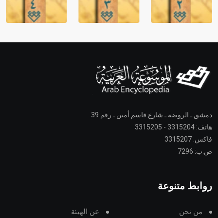
دمشق ـ الروضة ـ شارع قاسم أمين ـ رقم 39
هاتف: 3315204 - 3315205
فاكس: 3315207
ص.ب: 7296
روابط متنوعة
من نحن
عن الهيئة