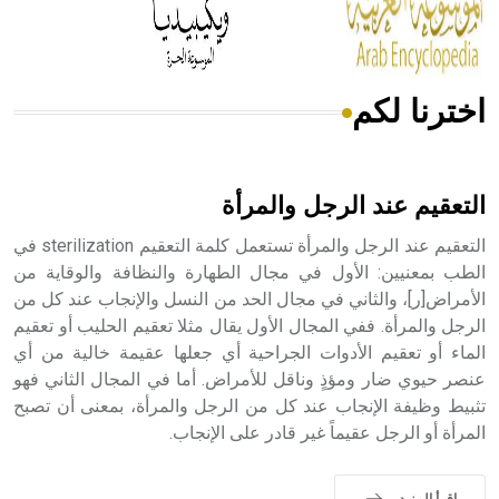
أجود أنواعه، ويمتاز بكبر الحجم ويسمى الش
اخترنا لكم
هل تعلم أن الأبسيد كلمة فرنسية اللفظ تم اعتمادها مصطلحاً
أثرياً يستخدم في العمارة عموماً وفي العمارة الدينية الخاصة
بالكنائس خصوصاً، وفي الإنكليزية أب
التعقيم عند الرجل والمرأة
التعقيم عند الرجل والمرأة تستعمل كلمة التعقيم sterilization في
الطب بمعنيين: الأول في مجال الطهارة والنظافة والوقاية من
الأمراض[ر]، والثاني في مجال الحد من النسل والإنجاب عند كل من
- هل تعلم أن أبجر Abgar اسم معروف جيداً يعود إلى عدد من
الملوك الذين حكموا مدينة إديسا (الرها) من أبجر الأول وحتى
الرجل والمرأة. ففي المجال الأول يقال مثلا تعقيم الحليب أو تعقيم
التاسع، وهم ينتسبون إلى أسرة أوسروين
الماء أو تعقيم الأدوات الجراحية أي جعلها عقيمة خالية من أي
عنصر حيوي ضار ومؤذٍ وناقل للأمراض. أما في المجال الثاني فهو
تثبيط وظيفة الإنجاب عند كل من الرجل والمرأة، بمعنى أن تصبح
المرأة أو الرجل عقيماً غير قادر على الإنجاب.
- هل تعلم أن الأبجدية الكنعانية تتألف من /22/ علامة كتابية
sign تكتب منفصلة غير متصلة، وتعتمد المبدأ الأكوروفوني،