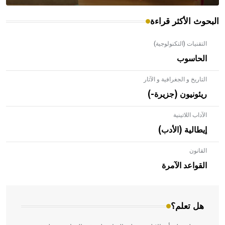
البحوث الأكثر قراءة
التقنيات (التكنولوجية)
الحاسوب
التاريخ و الجغرافية و الآثار
ريئونيون (جزيرة-)
الآداب اللاتينية
إيطالية (الأدب)
القانون
- هل تعلم أن الأبلق نوع من الفنون الهندسية التي ارتبطت
بالعمارة الإسلامية في بلاد الشام ومصر خاصة، حيث يحرص
القواعد الآمرة
المعمار على بناء مداميكه وخاصة في الواجهات
هل تعلم؟