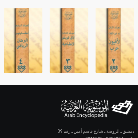
دمشق ـ الروضة ـ شارع قاسم أمين ـ رقم 39