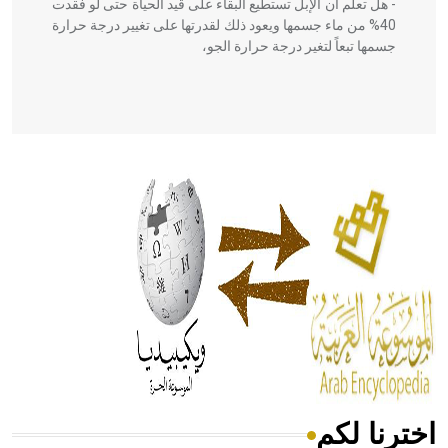
- هل تعلم أن الإبل تستطيع البقاء على قيد الحياة حتى لو فقدت
40% من ماء جسمها ويعود ذلك لقدرتها على تغيير درجة حرارة
جسمها تبعاً لتغير درجة حرارة الجو،
- هل تعلم أن أبقراط كتب في الطب أربعة مؤلفات هي:
الحكم، الأدلة، تنظيم التغذية، ورسالته في جروح الرأس. ويعود
له الفضل بأنه حرر الطب من الدين والفلسفة.
- هل تعلم أن المرجان إفراز حيواني يتكون في البحر ويتركب
من مادة كربونات الكلسيوم، وهو أحمر أو شديد الحمرة وهو
أجود أنواعه، ويمتاز بكبر الحجم ويسمى الش
اخترنا لكم