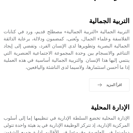
هل تعلم أن الأبسيد كلمة فرنسية اللفظ تم اعتمادها مصطلحاً
أثرياً يستخدم في العمارة عموماً وفي العمارة الدينية الخاصة
بالكنائس خصوصاً، وفي الإنكليزية أب
التربية الجمالية
التربية الجمالية «التربية الجمالية» مصطلح قديم، ورد في كتابات
الفلاسفة وعلماء الجمال، وتُعنى، كمضمون ودلالة، برعاية الذائقة
الجمالية البصرية وتطويرها لدى الإنسان الفرد، وتفضي إلى إيجاد
- هل تعلم أن أبجر Abgar اسم معروف جيداً يعود إلى عدد من
الملوك الذين حكموا مدينة إديسا (الرها) من أبجر الأول وحتى
التناغم والانسجام بين وحدة المجموعة الاجتماعية العنصرية التي
التاسع، وهم ينتسبون إلى أسرة أوسروين
ينتمي إليها هذا الإنسان. والتربية الجمالية أساسية في هذه العملية
إذا ما أحسن استثمارها، ولاسيما لدى الناشئة واليافعين،
اقرأ المزيد
- هل تعلم أن الأبجدية الكنعانية تتألف من /22/ علامة كتابية
sign تكتب منفصلة غير متصلة، وتعتمد المبدأ الأكوروفوني،
حيث تقتصر القيمة الصوتية للعلامة الك
الإدارة المحلية
الإدارة المحلية تخضع السلطة الإدارية في تنظيمها إما إلى أسلوب
المركزية الإدارية، إذ تتركز الوظيفة الإدارية في يد هيئة واحدة تتولى
دواوينها في العاصمة وفروعها في الأقاليم إدارة جميع الشؤون