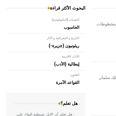
البحوث الأكثر قراءة
التقنيات (التكنولوجية)
 المخطوطات
الحاسوب
التاريخ و الجغرافية و الآثار
ريئونيون (جزيرة-)
الآداب اللاتينية
إيطالية (الأدب)
القانون
- هل تعلم أن الأبلق نوع من الفنون
ملك سلمان
الهندسية التي ارتبطت بالعمارة الإسلامية
القواعد الآمرة
في بلاد الشام ومصر خاصة، حيث يحرص
المعمار على بناء مداميكه وخاصة في
الواجهات
هل تعلم؟
- هل تعلم أن الإبل تستطيع البقاء على