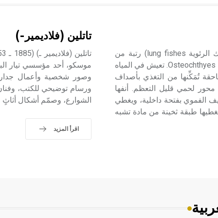
تاتلين (فلاديمير-)
ذوات التنفسين ذوات التنفسين Dipnoi (وتسمى أيضاً الأسماك الرئوية lung fishes) رتبة من
صفيف لحميات الزعانف Sarcopterygii صف الأسماك العظمية Osteochthyes. تعيش في المياه
موسكو، أحد مؤسسي تيار البن
ة تُمَكِّنها من التغذي بأصداف
وصور شخصية وأعمال جدارية
محور لحمي قليل التعظم. أنفها
ورسام توضيحي للكتب، وفنان
يف الفموي بفتحة داخلية، ويغطي
الشوارع، وصمّم أشكال أثاثٍ 
طيها طبقة ثخينة من مادة تشبه
اقرأ المزيد
ربية