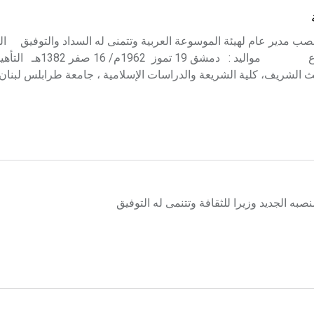
بمنصب مدير عام لهيئة الموسوعة العربية وتتمنى له السداد والتوفيق الس
إياد خالد الطباع السيرة الذاتية الاسم : إياد بن خالد الطبــّـ
يث الشريف، كلية الشريعة والدراسات الإسلامية ، جامعة طرابلس لبنان..
صبه الجديد وزيرا للثقافة وتتنمى له التوفيق