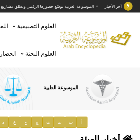
آخر الأخبار
الموسوعة العربية توسّع حضورها الرقمي وتطلق مشاريع معرف
فوز الأستاذ الدكتور وليد محمد السراقبي بجائزة كتارا ل
العلوم التطبيقية
اللغ
جائزة مجمع الملك سلمان العالمي للغة العربية 2025
الأستاذ إياد خالد الطباع مدير عام لهيئة الموسوعة العربية
العلوم البحتة
الحضارة
السيد محمد ياسين صالح وزيرا للثقافة
صدور المجلد الثامن من موسوعة الآثار في سورية
توصيات مجلس الإدارة
الموسوعة الطبية
صدور المجلد السابع من موسوعة الآثار في سورية
صدور المجلد الثامن عشر من الموسوعة الطبية
إعلان..
أ
ب
ت
ث
ج
ح
خ
د
دار الفكر الموزع الحصري لمنشورات هيئة الموسوعة العرب
أخبار الهيئة