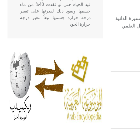
قيد الحياة حتى لو فقدت 40% من ماء
جسمها ويعود ذلك لقدرتها على تغيير
درجة حرارة جسمها تبعاً لتغير درجة
يرة الذاتية
حرارة الجو،
ـاع مواليد : دمشق 19 تموز 1962م/ 16 صفر 1382هـ التأهيل العلمي
.
- هل تعلم أن أبقراط كتب في الطب
أربعة مؤلفات هي: الحكم، الأدلة، تنظيم
التغذية، ورسالته في جروح الرأس.
ويعود له الفضل بأنه حرر الطب من
الدين والفلسفة.
- هل تعلم أن المرجان إفراز حيواني
يتكون في البحر ويتركب من مادة
كربونات الكلسيوم، وهو أحمر أو شديد
الحمرة وهو أجود أنواعه، ويمتاز بكبر
الحجم ويسمى الش
هل تعلم أن الأبسيد كلمة فرنسية اللفظ