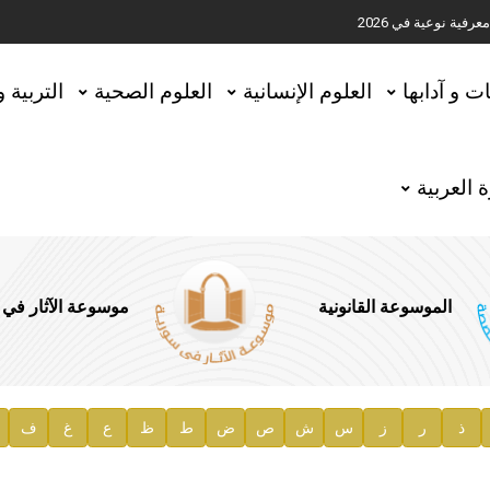
ية نوعية في 2026
تحقيق المخطوطات في العاصمة القطرية الدوحة
ات و آدابها
العلوم الإنسانية
العلوم الصحية
التربية 
 العربية
الموسوعة القانونية
موسوعة الآثار في
ذ
ر
ز
س
ش
ص
ض
ط
ظ
ع
غ
ف
ية