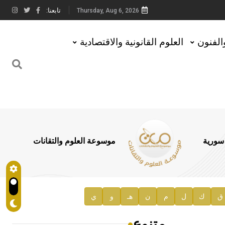
تابعنا:
Thursday, Aug 6, 2026
والفنون
العلوم القانونية والاقتصادية
 سورية
موسوعة العلوم والتقانات
ق
ك
ل
م
ن
هـ
و
ي
متنوع