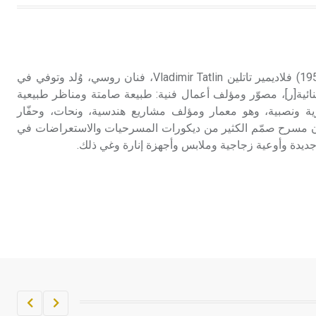
تاتلين (فلاديمير ـ) (1885 ـ 1953) فلاديمير تاتلين Vladimir Tatlin، فنان روسي، وُلد وتوفي في
ائية[ر]، مصوّر ومؤلف أعمال فنية: طبيعة صامتة ومناظر طبيعية
 ونصبية، وهو معمار ومؤلف مشاريع هندسية، ونحات، وحفّار
 مسرح صمّم الكثير من ديكورات المسرحيات والاستعراضات في
جديدة وأوعية زجاجية وملابس وأجهزة إنارة وغي ذلك.