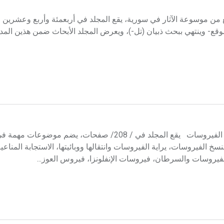
ع من موسوعة الآثار في سورية، يقع المجلد في أربعمئة وأربع وعشري
وقع- وينتهي ببحث ذبيان (تل-)، ويعرض المجلد الأبحاث ضمن هذين ال
صدر المجلد الثامن عشر من الموسوعة الطبية وهو بعنوان علم الفيروسات يقع المجلد في / 208/ صفحات، يضم مو
سخ الفيروسات، يراية الفيروسات وانتقالها ووبائيتها، الاستجابة المناع
فيروسات والسرطان، فيروسات الإنفلونزا، فيروس العوز...