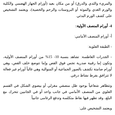
والمريء والثدي والدرق) أو من مكان بعيد (أورام الجهاز الهضمي والكلية
والورم الغدي والموثة أو البروستات والرحم والخصية)، ويعتمد التشخيص
على كشف الورم البدئي.
4- أورام المنصف الأولية:
أ- أورام المنصف الأمامي:
- الطبقة العلوية:
- الجدرات الغاطسة: تشاهد بنسبة 10- 15% من أورام المنصف الأولية،
وتكون إما رقبية صدرية تجس فوق القص وإما تتوضع خلف القص، وهي
أورام صامتة تكشف بالصور الجماعية أو المنوالية وهي غالباً أورام غير فعالة
لا تترافق بفرط نشاط درقي.
وتتظاهر شعاعياً بوجود ظل منصفي مغزلي أو بيضوي الشكل في القسم
العلوي من المنصف الأمامي في جانب واحد أو في الجانبين تتحرك مع
البلع، وقد تظهر فيها نقاط متكلسة وتدفع الرغامى جانبياً.
ويعتمد التشخيص على: