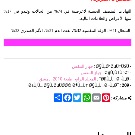
التهابات المنصف الحبيبية لاعرضية في 74% من الحالات وتبدو في 17%
منها الأعراض والعلامات التالية:
السعال 41%، الزلة التنفسية 32%، نفث الدم 31%، الألم الصدري 32%.
- Ø§Ù„ØªØµÙ†ÙŠÙ :
جهاز التنفس
- Ø§Ù„Ù†ÙˆØ¹ :
جهاز التنفس
- Ø§Ù„Ù…Ø¬Ù„Ø¯ :
المجلد الرابع، طبعة 2010، دمشق
209
- Ø±Ù‚Ù… Ø§Ù„ØµÙØ­Ø© Ø¶Ù…Ù† Ø§Ù„Ù…Ø¬Ù„Ø¯ :
Share
Facebook
Twitter
WhatsApp
Email
Pinterest
مشاركة :