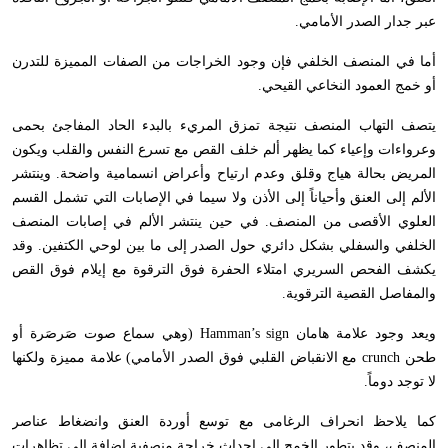
عبر جدار الصدر الأمامي.
أما في المنصف الخلفي فإن وجود الخراجات من الصفات المميزة للتدرن
أو خمج العمود النخاعي القيحي.
يتصف التهاب المنصف نتيجة تمزق المريء بالبدء الحاد المفاجئ بحمى
وعرواءات وإعياء كما يظهر ألم خلف القص مع تسرع النفس والقلب ويكون
المريض بحالة هياج وقلق وعدم ارتياح وأعراض انسمامية واضحة. وينتشر
الألم إلى العنق وأحياناً إلى الأذن ولا سيما في الإصابات التي تشمل القسم
العلوي الأقصى من المنصف. في حين ينتشر الألم في إصابات المنصف
الخلفي والسفلي بشكل دائري حول الصدر إلى ما بين لوحي الكتفين. وقد
يكشف الفحص السريري امتلاء الحفرة فوق الترقوة مع إيلام فوق القص
والمفاصل القصية الترقوية.
ويعد وجود علامة هامان
Hamman’s sign
(وهي سماع صوت صَرصَرة أو
طحن
crunch
مع الانقباض القلبي فوق الصدر الأمامي) علامة مميزة ولكنها
لا توجد دوماً.
كما يلاحظ انحراف الرغامى مع توسع أوردة العنق وانضغاط عناصر
المنصف، وقد يتطور الخمج إلى إحداث خراجة منصفية إضافة إلى تظاهرات