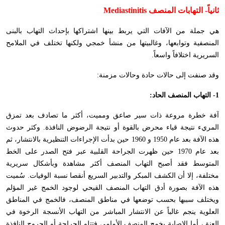
ثانياً- التهابات المنصف
Mediastinitis
هي جملة من الآفات التي يربط بينها اشتراكها بإحداث التهاب بالبنى
المنصفية وتوابعها، وغالبيتها من منشأ خمجي ولكنها تختلف في الملامح
السريرية اختلافاً واسعاً.
وقد صنفت إلى حالات حادة وحالات مزمنة:
1- التهاب المنصف الحاد:
آفة خطرة مروعة ذات سير صاعق ومميت، أكثر ما تصادف بعد تمزق
المريء نتيجة قياء محرض بالقوة أو نتيجة الرضوض النافذة. وكثر حدوث
هذه الآفة بعد عام 1950 و 1960 حين بدأت الإجراءات التنظيرية بالانتشار، ثم
بعد عام 1970 حين ظهرت الجراحة القلبية عبر فتح الصدر على الخط
المتوسط فقد أصبح التهاب المنصف أكثر مشاهدة وبأشكال سريرية
مختلفة، إلا أن الكشف المبكر والتدبير السريع أنقصا نسبة الوفيات. سُميت
هذه الآفة بصورة أدق التهاب المنصف القيحي لوجود الخمج غير المؤلم
ويختلف سببها بحسب توضعها في مناطق المنصف، فالخمج في المناطق
العلوية ينجم غالباً عن الانتشار المباشر من التهاب الأنسجة الرخوة في
العنق، أما الإصابة بخمج المنصف الأمامي فتتلو الجراحة أو الجروح النافذة