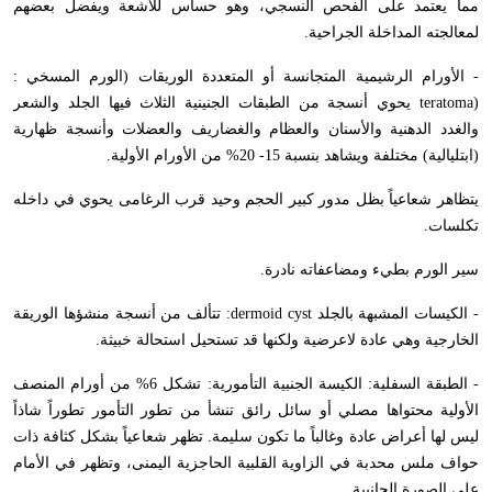
مما يعتمد على الفحص النسجي، وهو حساس للأشعة ويفضل بعضهم
لمعالجته المداخلة الجراحية.
- الأورام الرشيمية المتجانسة أو المتعددة الوريقات (الورم المسخي :
(
teratoma
يحوي أنسجة من الطبقات الجنينية الثلاث فيها الجلد والشعر
والغدد الدهنية والأسنان والعظام والغضاريف والعضلات وأنسجة ظهارية
(ابتليالية) مختلفة ويشاهد بنسبة 15- 20% من الأورام الأولية.
يتظاهر شعاعياً بظل مدور كبير الحجم وحيد قرب الرغامى يحوي في داخله
تكلسات.
سير الورم بطيء ومضاعفاته نادرة.
- الكيسات المشبهة بالجلد
dermoid cyst
: تتألف من أنسجة منشؤها الوريقة
الخارجية وهي عادة لاعرضية ولكنها قد تستحيل استحالة خبيثة.
- الطبقة السفلية: الكيسة الجنبية التأمورية: تشكل 6% من أورام المنصف
الأولية محتواها مصلي أو سائل رائق تنشأ من تطور التأمور تطوراً شاذاً
ليس لها أعراض عادة وغالباً ما تكون سليمة. تظهر شعاعياً بشكل كثافة ذات
حواف ملس محدبة في الزاوية القلبية الحاجزية اليمنى، وتظهر في الأمام
على الصورة الجانبية.