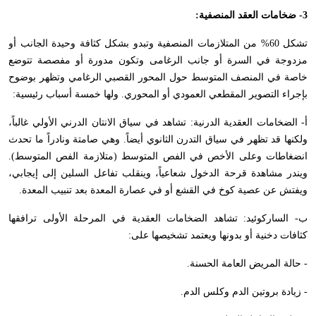
3- ضخامات العقد المنصفية:
تشكل 60% من المتلازمات المنصفية وتبدو بشكل كثافة وحيدة الجانب أو
مزدوجة في السرة أو جانب الرغامى وتكون مدورة أو مفصصة تتوضع
خاصة في المنصف المتوسط حول المحور القصبي الرغامي وتظهر بوضوح
بإجراء التصوير المقطعي العمودي أو المحوري. ولها خمسة أسباب رئيسية:
أ- الضخامات العقدية الدرنية: تشاهد في سياق الانتان الدرني الأولي غالباً،
ولكنها قد تظهر في سياق التدرن الثانوي أيضاً. وهي صامتة ونادراً ما تحدث
انضغاطات وعلى الأخص في الفص المتوسط (متلازمة الفص المتوسط).
ويندر مشاهدة قرحة الدخول شعاعياً، وينقلب تفاعل السلين إلى إيجابي،
ويفتش عن عصية كوخ في القشع أو في عصارة المعدة بعد تنبيب المعدة.
ب- الساركوئيد: تشاهد الضخامات العقدية في المرحلة الأولى ترافقها
كثافات دخنية أو بدونها ويعتمد تشخيصها على:
- حالة المريض العامة الحسنة.
- زيادة بروتين الدم وكلس الدم.