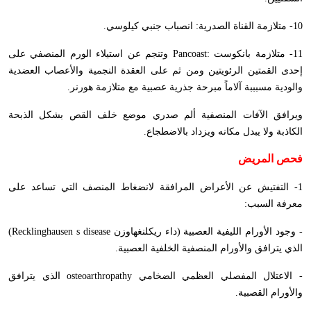
10- متلازمة القناة الصدرية: انصباب جنبي كيلوسي.
11- متلازمة بانكوست :
Pancoast
وتنجم عن استيلاء الورم المنصفي على
إحدى القمتين الرئويتين ومن ثم على العقدة النجمية والأعصاب العضدية
والودية مسبببة آلاماً مبرحة جذرية عصبية مع متلازمة هورنر.
ويرافق الآفات المنصفية ألم صدري موضع خلف القص بشكل الذبحة
الكاذبة ولا يبدل مكانه ويزداد بالاضطجاع.
فحص المريض
1- التفتيش عن الأعراض المرافقة لانضغاط المنصف التي تساعد على
معرفة السبب:
- وجود الأورام الليفية العصبية (داء ريكلنغهاوزن
Recklinghausen s disease
)
الذي يترافق والأورام المنصفية الخلفية العصبية.
- الاعتلال المفصلي العظمي الضخامي
osteoarthropathy
الذي يترافق
والأورام القصبية.