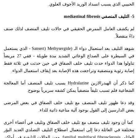
الحبيبي الذي يسبب انسداد الوريد الأجوف العلوي.
5- التليف المنصفي
mediastinal fibrosis
لم يكشف العامل الممرض الحقيقي في حالات تليف المنصف لذلك صنف
داءً منفصلاً.
شوهد التليف بعد استعمال دواء الـ (
Sansert) Methysergide
- الذي يستعمل
في السيطرة على الصداع الوعائي الشديد مدة طويلة - ففي 27 مريضاً
تناولوا هذا الدواء حدث تليف خلف الصفاق في حين حدثت في ثلاثة فقط
إصابة رئوية ومنصفية وتراجعت هذه الإصابة بعد إيقاف استعمال الدواء.
كما ذكر أن الهيدرالازين
Hydralazine
يسبب تليف المنصف أما المعالجة
الشعاعية فلم تسبب تليفاً منصفياً يمكن كشفه سريرياً بوضوح.
وقد دعا ظهور تليف المنصف مع تليف خلف الصفاق في بعض المرضى
بعض الدارسين إلى القول بوجود آلية مناعية ذاتية للداء.
كما أن وجود تليف منصف مع تليف خلف الصفاق وتليف في أعضاء أخرى
مختلفة في العائلة دعا إلى استعمال اصطلاح التليف التصلدي العديد البؤر
العائلي
familial multifocal fibrosclerosis
. ومن الحالات التليفية في أماكن