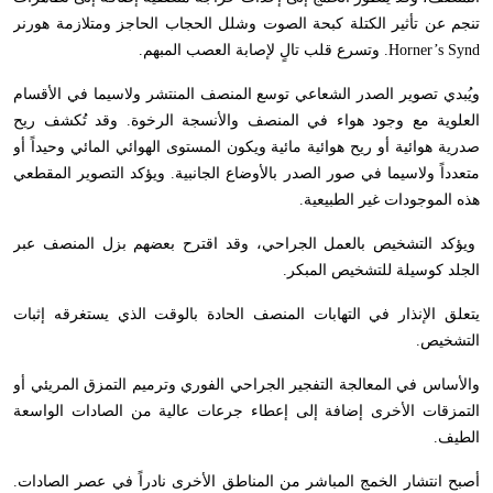
تنجم عن تأثير الكتلة كبحة الصوت وشلل الحجاب الحاجز ومتلازمة هورنر
Horner’s Synd
. وتسرع قلب تالٍ لإصابة العصب المبهم.
ويُبدي تصوير الصدر الشعاعي توسع المنصف المنتشر ولاسيما في الأقسام
العلوية مع وجود هواء في المنصف والأنسجة الرخوة. وقد تُكشف ريح
صدرية هوائية أو ريح هوائية مائية ويكون المستوى الهوائي المائي وحيداً أو
متعدداً ولاسيما في صور الصدر بالأوضاع الجانبية. ويؤكد التصوير المقطعي
هذه الموجودات غير الطبيعية.
ويؤكد التشخيص بالعمل الجراحي، وقد اقترح بعضهم بزل المنصف عبر
الجلد كوسيلة للتشخيص المبكر.
يتعلق الإنذار في التهابات المنصف الحادة بالوقت الذي يستغرقه إثبات
التشخيص.
والأساس في المعالجة التفجير الجراحي الفوري وترميم التمزق المريئي أو
التمزقات الأخرى إضافة إلى إعطاء جرعات عالية من الصادات الواسعة
الطيف.
أصبح انتشار الخمج المباشر من المناطق الأخرى نادراً في عصر الصادات.