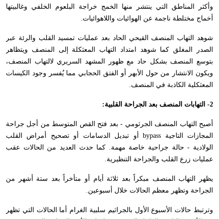
وأكثر المناطق التي ينتشر منها الخمج خراجة البلعوم الخلفي وغالبيتها
أخماج مختلطة ناجمة عن الهوائيات واللاهوائيات.
شوهد التهاب المنصف القيحي الحاد بعد عمليات تمسيد القلب والرئة عبر
الصدر المغلق كما شوهد امتداد التهاب المعثكلة إلى المنصف ويتظاهر
بتوسع المنصف بشكل حاد مع ظهور المشهد السريري لالتهاب المنصف،
ويكون الانتشار من حول الأبهر أو الفتق الحجابي مما يُفسر وجود الكيسات
المعثكلية الكاذبة في المنصف.
2- التهابات المنصف بعد الجراحة القلبية:
أصبح التهاب المنصف الجرثومي - بعد فتح القص المتوسط من أجل جراحة
المجازات التاجية
bypass
أو تبديل الدسامات أو تصحيح أمراض القلب
الولادية - حالة جراحية خاصة مهمة. كما حدث العديد من الحالات عقب
عمليات زرع القلب والجراحة التنظيرية.
يظهر التهاب المنصف مبكراً بعد ثلاثة أيام أو متأخراً بعد ستة أشهر من
الجراحة وتظهر معظم الحالات خلال أسبوعين.
وترتبط حالات الأسبوع الأول بالجراثيم سلبية الغرام أما الحالات التي تظهر