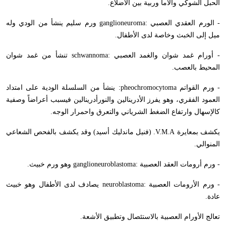
الحبل الشوكي وآلاماً وربية بين الأضلاع.
- الورم العقدي العصبي :
ganglioneuroma
ورم سليم ينشأ من الودي وله
ميل إلى الخبث وخاصة لدى الأطفال.
- أورام غمد شوان والغمد العصبي :
schwannoma
تنشأ من غمد شوان
المحيط بالعصب.
- ورم القواتم
pheochromocytoma
: ينشأ من السلسلة الودية على امتداد
العمود الفقري، وهو يفرز الأدرينالين والنورأدرينالين فيسبب أعراضاً وصفية
كالإسهال وارتفاع الضغط الشرياني والتعرق واحمرار الوجه.
يكشف بمعايرة
V.M.A
. (فنيل ماندليك أسيد) وقد يكشف بالفحص الشعاعي
المنوالي.
- ورم أرومات العقد العصبية :
ganglioneuroblastoma
وهو ورم خبيث.
- ورم الأرومات العصبية :
neuroblastoma
يصادف لدى الأطفال وهو خبيث
عادة.
تعالج الأورام العصبية بالاستئصال وتطبيق الأشعة.