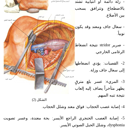
- زلة دائمة أو انتيابية تشتد
بالاضطجاع وتترافق بسحب
بين الأضلاع.
- سعال جاف ومعند وقد يكون
نوبياً.
- صرير
stridor
نتيجة انضغاط
الرغامى الخارجي.
2- القصبات: يؤدي انضغاطها
إلى سعال جاف وزلة.
3- المريء: عسر بلع مترقٍ
يظهر متأخراً يضاف إليه إلعاب
نتيجة تنبه المبهم.
الشكل (2)
4- إصابة عصب الحجاب: فواق معند وشلل الحجاب.
5- إصابة العصب الحنجري الراجع الأيسر: بحة معندة، وعسر تصويت
dysphonia
، وشلل الحبل الصوتي الأيسر.