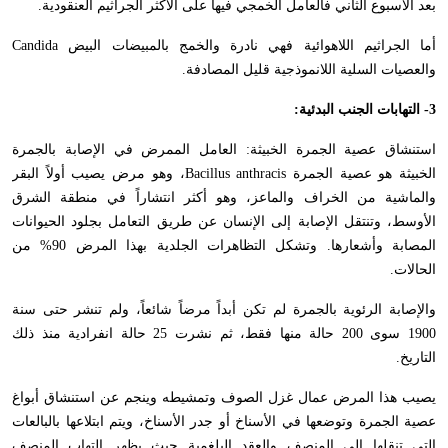
بعد الأسبوع الثاني فالعامل الخمجي فيها على الأكثر الجراثيم العنقودية.
أما الجراثيم اللاهوائية فهي نادرة والخمج بالمبيضات البيض
Candida
والعصيات السلية اللانموذجية قليل المصادفة.
3- التهابات الجنب البدئية:
استنشاق عصية الجمرة الخبيثة: العامل الممرض في الإصابة بالجمرة
الخبيثة هو عصية الجمرة
Bacillus anthracis
، وهو مرض يصيب أولاً البقر
والماشية من الخراف والماعز، وهو أكثر انتشاراً في منطقة الشرق
الأوسط، وتنتقل الإصابة إلى الإنسان عن طريق التعامل بجلود الحيوانات
المصابة وأشعارها. وتشكل التظاهرات الجلدية بهذا المرض 90% من
الحالات.
والإصابة الرئوية بالجمرة لم تكن أبداً مرضاً شائعاً، ولم تنشر حتى سنة
1900 سوى 200 حالة منها فقط، ثم نشرت 25 حالة انفرادية منذ ذلك
التاريخ.
يصيب هذا المرض عمال غزل الصوف وتمشيطه وينجم عن استنشاق أبواغ
عصية الجمرة وتوضعها في الأسناخ أو جدر الأسناخ، ويتم ابتلاعها بالبالعات
التي تنقلها إلى المنصف والعقد البلغمية حيث يظهر التهاب المنصف