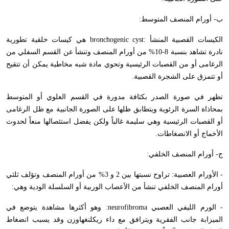
ب- أورام المنصف المتوسط:
الكيسات القصبية المنشأ :
bronchogenic cyst
هي كيسات خلقية تطورية
نادرة تشاهد بنسبة 8-10% من أورام المنصف وتنشأ عن القسم السفلي من
الرغامى أو من القصبات الرئيسية وتحوي مادة شبه مخاطية يمكن أن تتقيح
أو تتمزق على الشجرة القصبية.
تظهر في صورة الصدر بكثافة مدورة في القسم العلوي أو المتوسط
بمحاذاة السرة الرئوية ويتطابق ظلها على الصورة الجانبية مع ظل الرغامى
أو القصبات الرئيسية وهي سليمة غالباً ولكن يفضل استئصالها منعاً لحدوث
الأخماج أو الانضغاطات.
ج- أورام المنصف الخلفي:
- الأورام العصبية: تراوح نسبتها بين 2 و 3% من أورام المنصف وتؤلف ثلثي
أورام المنصف الخلفي تنشأ من الأعصاب الوربية أو السلسلة الودية وهي:
- الورم الليفي العصبي
neurofibroma
: وهو أكثرها مشاهدة يتوضع في
الميزابة جانب الفقرية ويترافق مع داء ريكلنغهاوزن وقد يسبب انضغاط