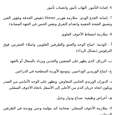
6- إصابة التأمور: التهاب تأمور وانصباب تأمور.
7- إصابة الجذع الودي: متلازمة هورنر
Horner
(تقبض الحدقة وغؤور العين
وتضيق الفتحة الجفنية وانعدام التعرق ونقص الحس في الجهة المصابة).
8- متلازمة انضغاط الأجوف العلوي:
أ - الوذمة: انتباج الوجه والعنق والطرفين العلويين وامتلاء الحفرتين فوق
الترقوتين (بشكل الرداء).
ب- الزراق: الذي يظهر على الشفتين والخدين ويزداد بالسعال أو بالجهد.
ج- انتباج الوريدين الوداجيين: وتوسع الأوردة السطحية في الذراعين.
د- الدوران الوريدي الجانبي المعاوض: ويظهر على الوجه الأمامي من الصدر
ويكون اتجاه جريان الدم من الأعلى إلى الأسفل باتجاه الأجوف السفلي.
هـ- أعراض وظيفية: صداع ودوار وخبل.
9- متلازمة الأجوف السفلي: ضخامة كبد مؤلمة وحبن ووذمة في الطرفين
السفليين.