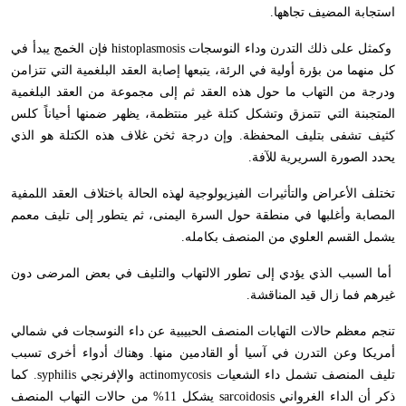
استجابة المضيف تجاهها.
وكمثل على ذلك التدرن وداء النوسجات
histoplasmosis
فإن الخمج يبدأ في
كل منهما من بؤرة أولية في الرئة، يتبعها إصابة العقد البلغمية التي تتزامن
ودرجة من التهاب ما حول هذه العقد ثم إلى مجموعة من العقد البلغمية
المتجبنة التي تتمزق وتشكل كتلة غير منتظمة، يظهر ضمنها أحياناً كلس
كثيف تشفى بتليف المحفظة. وإن درجة ثخن غلاف هذه الكتلة هو الذي
يحدد الصورة السريرية للآفة.
تختلف الأعراض والتأثيرات الفيزيولوجية لهذه الحالة باختلاف العقد اللمفية
المصابة وأغلبها في منطقة حول السرة اليمنى، ثم يتطور إلى تليف معمم
يشمل القسم العلوي من المنصف بكامله.
أما السبب الذي يؤدي إلى تطور الالتهاب والتليف في بعض المرضى دون
غيرهم فما زال قيد المناقشة.
تنجم معظم حالات التهابات المنصف الحبيبية عن داء النوسجات في شمالي
أمريكا وعن التدرن في آسيا أو القادمين منها. وهناك أدواء أخرى تسبب
تليف المنصف تشمل داء الشعيات
actinomycosis
والإفرنجي
syphilis
. كما
ذكر أن الداء الغرواني
sarcoidosis
يشكل 11% من حالات التهاب المنصف