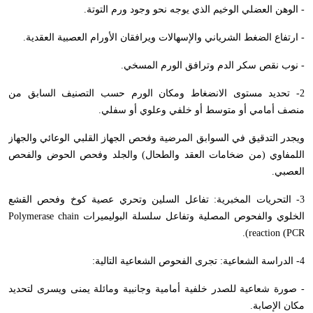
- الوهن العضلي الوخيم الذي يوجه نحو وجود ورم التوتة.
- ارتفاع الضغط الشرياني والإسهالات ويرافقان الأورام العصبية العقدية.
- نوب نقص سكر الدم وترافق الورم المسخي.
2- تحديد مستوى الانضغاط ومكان الورم حسب التصنيف السابق من
منصف أمامي أو متوسط أو خلفي وعلوي أو سفلي.
ويجدر التدقيق في السوابق المرضية وفحص الجهاز القلبي الوعائي والجهاز
اللمفاوي (من ضخامات العقد والطحال) والجلد وفحص الحوض والفحص
العصبي.
3- التحريات المخبرية: تفاعل السلين وتحري عصية كوخ وفحص القشع
الخلوي والفحوص المصلية وتفاعل سلسلة البوليميرات
Polymerase chain
).
reaction (PCR
4- الدراسة الشعاعية: تجرى الفحوص الشعاعية التالية:
- صورة شعاعية للصدر خلفية أمامية وجانبية ومائلة يمنى ويسرى لتحديد
مكان الإصابة.