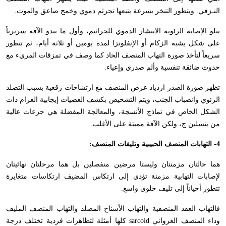
النـزفي. ويتطور التنخر بسرعة يتبعها تجرثم دموي وخمج صاعق والموت.
تتلو الإصابة الرئوية الانتشار الدموي للجراثيم، وأول ما تبدو الآفة سريرياً
على شكل يشبه الزكام أو الإنفلونزا لمدة يومين أو ثلاثة أيام، ثم تتطور
سريعاً لتأخذ صورة التهاب المنصف الحاد كما وصف في تمزقات المريء مع
حدوث ضائقة تنفسية وألم صدري وإعياء.
تظهر صورة الصدر ازدياد عرض المنصف مع ارتشاحات رقعية بسبب التصلد
الرئوي وانصباب الجنب، ويتم التشخيص بكشف العصيات إيجابية الغرام ذات
الشكل الخاص في نماذج الأنسجة، والمعالجة المفضلة هي جرعات عالية
من بنسلين ج، ولكن الآفة مميتة على الأغلب.
4- التهابات المنصف الحبيبية وتليفات المنصف:
هما حالتان مزمنتان وليستا مرضين منفصلين بل هما مرحلتان نهائيتان
لإصابات التهابية مزمنة تؤدي إلى ارتكاس المضيف ارتكاسات متغايرة
تتطور أحياناً إلى تليف خلوي واسع.
فالتهاب العقد المنصفية والتهاب الأسناخ المصلد والتهاب المنصف المليف
وداء المنصف الغرواني
sarcoid
كلها أمثلة لتظاهرات فردية تختلف درجة