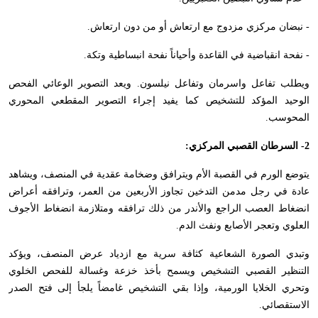
- نبضان مركزي مزدوج مع ارتعاش أو من دون ارتعاش.
- نفحة انقباضية في القاعدة وأحياناً نفحة انبساطية وتكة.
ويطلب تفاعل واسرمان وتفاعل نيلسون. ويعد التصوير الوعائي الفحص
الوحيد المؤكد للتشخيص كما يفيد إجراء التصوير المقطعي المحوري
المحوسب.
2- السرطان القصبي المركزي:
يتوضع الورم في القصبة الأم ويترافق وضخامة عقدية في المنصف، ويشاهد
عادة في رجل مدمن التدخين تجاوز الأربعين من العمر، وترافقه أعراض
انضغاط العصب الراجع والأندر من ذلك ترافقه ومتلازمة انضغاط الأجوف
العلوي وتعجر الأصابع ونفث الدم.
وتبدي الصورة الشعاعية كثافة سرية مع ازدياد عرض المنصف، ويؤكد
التنظير القصبي التشخيص ويسمح بأخذ خزعة وغسالة للفحص الخلوي
وتحري الخلايا الورمية، وإذا بقي التشخيص غامضاً يلجأ إلى فتح الصدر
الاستقصائي.