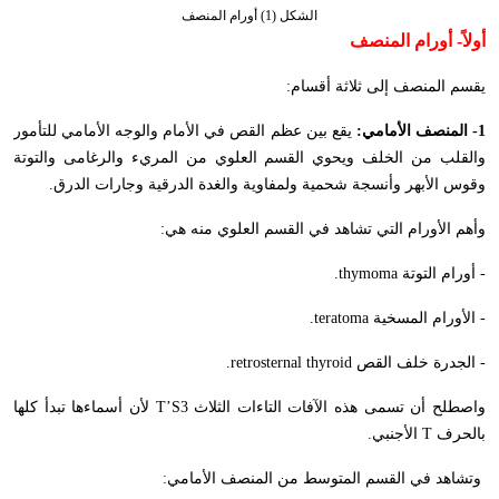
الشكل (1) أورام المنصف
أولاً- أورام المنصف
يقسم المنصف إلى ثلاثة أقسام:
1- المنصف الأمامي:
يقع بين عظم القص في الأمام والوجه الأمامي للتأمور
والقلب من الخلف ويحوي القسم العلوي من المريء والرغامى والتوتة
وقوس الأبهر وأنسجة شحمية ولمفاوية والغدة الدرقية وجارات الدرق.
وأهم الأورام التي تشاهد في القسم العلوي منه هي:
- أورام التوتة
thymoma
.
- الأورام المسخية
teratoma
.
- الجدرة خلف القص
retrosternal thyroid
.
واصطلح أن تسمى هذه الآفات التاءات الثلاث 3
T’S
لأن أسماءها تبدأ كلها
بالحرف
T
الأجنبي.
وتشاهد في القسم المتوسط من المنصف الأمامي: