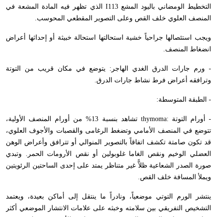
التخطيط الومضاني باليود المشع 113
I
الذي تظهر فيه المادة المشعة في
المنصف العلوي خلف القص وعلى التصوير المقطعي المحوسب.
ويجب استئصالها جراحياً خشية استحالتها استحالة خبيثة أو إحداثها أعراض
انضغاط المنصف.
- ورم جارات الدرق الغدي الهاجر: يتوضع في مكان قريب من التوتة
وترافقه أعراض فرط نشاط جارات الدرق.
- الطبقة المتوسطة:
- أورام التوتة :
thymoma
تشاهد بنسبة 13% من أورام المنصف الأولية،
تتوضع في المنصف الأمامي وتضغط الرغامى والقصبات والأجوف العلوي،
قد تكون صامتة تكشف اتفاقاً بالتصوير المنوالي أو تترافق وأعراض الوهن
العضلي الوخيم ونقص الغاما غلوبولين أو نقص الأرومات الحمر. وتبدي
صورة الصدر الشعاعية ظلاًّ غير متناظر يمتد على إحدى الساحتين الرئويتين
ويملأ المسافة خلف القص.
ينتشر الورم التوتي موضعياً، ونادراً ما ينتقل إلى أماكن بعيدة، ويعتمد
التشخيص التفريقي بين سلامته وخبثه على علامات الانتشار الموضعي أكثر