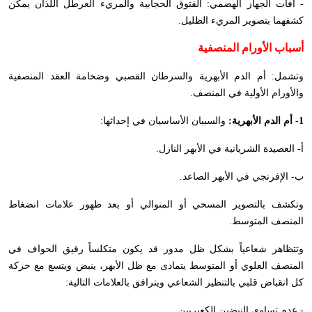
- آفات الجهاز الهضمي: الفتوق الحجابية والمريء العرطل اللذان يمكن
كشفهما بتصوير المريء الظليل.
أسباب الأورام المنصفية
وتشمل: أم الدم الأبهرية والسرطان القصبي وضخامة العقد المنصفية
والأورام الأولية في المنصف.
1- أم الدم الأبهرية:
والسببان الأساسيان في إحداثها:
أ- العصيدة الشريانية في الأبهر النازل.
ب- الإفرنجي في الأبهر الصاعد.
وتكشف بالتصوير المسحي أو المنوالي أو بعد ظهور علامات انضغاط
المنصف المتوسط.
وتتظاهر شعاعياً بشكل ظل مدور قد يكون متكلساً رقيق الحواف في
المنصف العلوي أو المتوسط يتمادى مع ظل الأبهر، ينبض ويتسع مع حركة
كل انقباض قلبي بالتنظير الشعاعي ويترافق بالعلامات التالية:
- عدم تساوي النبضين الكعبريين.