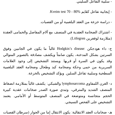
- سلبية التفاعل السليني.
- إيجابية تفاعل كڤايم
Kveim test 70 - 80%
.
- دراسة خزعة من العقد البلغمية أو من القصبات.
- اشتراك الضخامة العقدية في المنصف مع آلام المفاصل والحمامى العقدة
(متلازمة لوفغرين
Löfegren
).
ج- داء هودجكن :
Hodgkin’s disease
غالباً ما يكون في الجانبين وفوق
السرتين بشكل المدخنة، يكون صامتاً ويكشف مصادفة بالتصوير المنوالي
وقد يكون في السرة أو قربها. ويستند التشخيص إلى وجود العلامات
السريرية من حمى وحكة وضخامة كبد وطحال وضخامة العقد البلغمية
السطحية وسلبية تفاعل السلين. ويؤكد التشخيص بالخزعة.
د- الغرن اللمفاوي
lymphosarcoma
والشبكي: يكشف غالباً بمتلازمة انضغاط
المنصف الشديد والمترقي، وتبدي صورة الصدر ضخامات عقدية كبيرة
الحجم متجانسة ومتوضعة في المنصف المتوسط أو الأمامي. يعتمد
التشخيص على الفحص النسيجي.
هـ- ضخامات العقد الانتقالية: يكون الانتقال إما من الجوار (سرطان القصبات