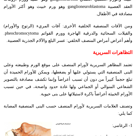
العقد العصبية
ganglioneuroblastoma
وهو ورم خبيث وهو أكثر الأورام
مصادفة في الأطفال.
ومن الآفات المنصفية الخلفية الأخرى: آفات المريء (الرتوج والأورام)
والقيلات السحائية والدرقية الهاجرة وورم القواتم
pheochromocytoma
.
وأهم أعراض أمراض المنصف الخلفي: عسر البلع والآلام الجذرية العصبية.
التظاهرات السريرية
تعتمد المظاهر السريرية لأورام المنصف على موقع الورم وطبيعته وعلى
البنى المنصفية التي يستولي عليها أو يضغطها، ويمكن للأورام الحميدة أن
تبلغ حجماً كبيراً من دون أن تسبب أعراضاً وإنما تكشف مصادفة بالتصوير
الشعاعي المنوالي أو الجماعي ولها عادة حدود واضحة، في حين تسبب
الأورام الخبيثة أعراضاً باكرة لاستيلائها على بنى حيوية.
وتصنف العلامات السريرية لأورام المنصف حسب البنى المنصفية المصابة
كما يلي:
1- الرغامى: