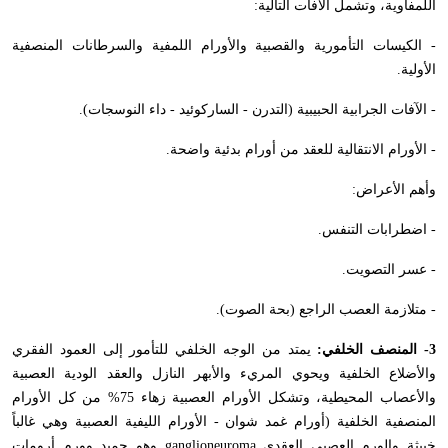
اللمفاوية، وتشمل الآفات التالية:
- الكيسات التأمورية والقصبية والأورام اللمفية والسرطانات المنصفية
الأولية.
- الآفات الجرابية الحبيبية (التدرن - الساركوئيد - داء النوسجات).
- الأورام الانتقالية للعقد من أورام بدئية واضحة.
وأهم الأعراض:
- اضطرابات التنفس.
- عسر التصويت.
- متلازمة العصب الراجع (بحة الصوت).
3- المنصف الخلفي:
يمتد من الوجه الخلفي للتأمور إلى العمود الفقري
والأضلاع الخلفية ويحوي المريء والأبهر النازل والعقد الودية العصبية
والأعصاب المحيطية، وتشكل الأورام العصبية زهاء 75% من كل الأورام
المنصفية الخلفية (أورام غمد شوان - الأورام الليفية العصبية وهي غالباً
خبيثة والورم العصبي العقدي
ganglioneuroma
وهو حميد وورم أرومات