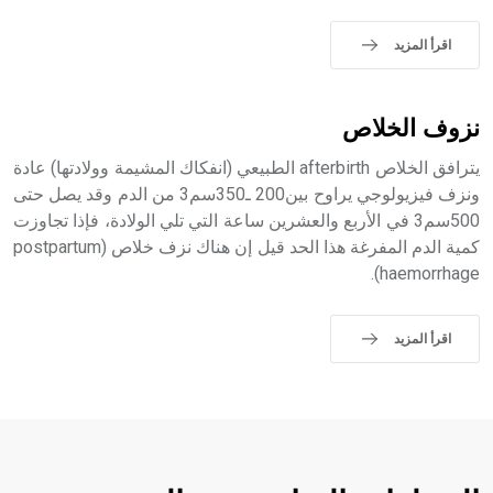
- هل تعلم أن الأبجدية الكنعانية تتألف من /22/ علامة كتابية
sign تكتب منفصلة غير متصلة، وتعتمد المبدأ الأكوروفوني،
اقرأ المزيد
حيث تقتصر القيمة الصوتية للعلامة الك
نزوف الخلاص
يترافق الخلاص afterbirth الطبيعي (انفكاك المشيمة وولادتها) عادة
ونزف فيزيولوجي يراوح بين200 ـ350سم3 من الدم وقد يصل حتى
500سم3 في الأربع والعشرين ساعة التي تلي الولادة، فإذا تجاوزت
كمية الدم المفرغة هذا الحد قيل إن هناك نزف خلاص (postpartum
haemorrhage).
اقرأ المزيد