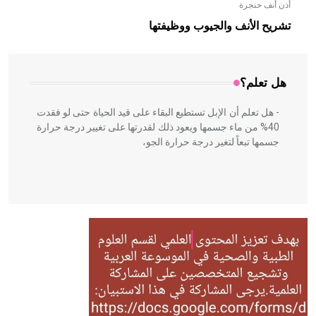
أذن أنف حنجرة
- هل تعلم أن الأبلق نوع من الفنون الهندسية التي ارتبطت
بالعمارة الإسلامية في بلاد الشام ومصر خاصة، حيث يحرص
تشريح الأنف والجيوب ووظيفتها
المعمار على بناء مداميكه وخاصة في الواجهات
هل تعلم؟
- هل تعلم أن الإبل تستطيع البقاء على قيد الحياة حتى لو فقدت
40% من ماء جسمها ويعود ذلك لقدرتها على تغيير درجة حرارة
جسمها تبعاً لتغير درجة حرارة الجو،
- هل تعلم أن أبقراط كتب في الطب أربعة مؤلفات هي:
الحكم، الأدلة، تنظيم التغذية، ورسالته في جروح الرأس. ويعود
له الفضل بأنه حرر الطب من الدين والفلسفة.