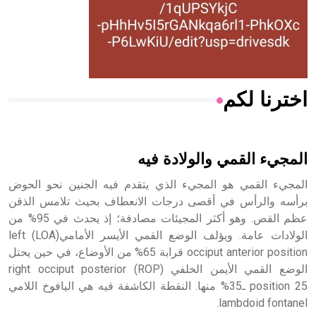
- هل تعلم أن المرجان إفراز حيواني يتكون في البحر ويتركب
من مادة كربونات الكلسيوم، وهو أحمر أو شديد الحمرة وهو
أجود أنواعه، ويمتاز بكبر الحجم ويسمى الش
اخترنا لكم
هل تعلم أن الأبسيد كلمة فرنسية اللفظ تم اعتمادها مصطلحاً
أثرياً يستخدم في العمارة عموماً وفي العمارة الدينية الخاصة
بالكنائس خصوصاً، وفي الإنكليزية أب
المجيء القمي والولادة فيه
المجيء القمي هو المجيء الذي يتقدم فيه الجنين نحو الحوض
برأسه والرأس في أقصى درجات الانعطاف بحيث تلامس الذقن
عظم القص. وهو أكثر المجيئات مصادفة؛ إذ يحدث في 95% من
- هل تعلم أن أبجر Abgar اسم معروف جيداً يعود إلى عدد من
الملوك الذين حكموا مدينة إديسا (الرها) من أبجر الأول وحتى
الولادات عامة. ويؤلف الوضع القمي الأيسر الأمامي(LOA) left
التاسع، وهم ينتسبون إلى أسرة أوسروين
occiput anterior position قرابة 65% من الأوضاع، في حين يحتل
الوضع القمي الأيمن الخلفي (ROP) right occiput posterior
position 25 ـ35% منها. النقطة الكاشفة فيه هي اليافوخ اللامي
lambdoid fontanel.