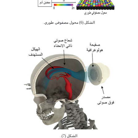
الشكل (6) محول مصفوفي طوري.
الشكل (7).