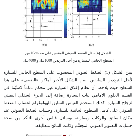
الشكل (4) حقل الضغط الصوتي المقيس على بعد 10cm من
السطح الجانبي للسيارة من أجل الترددين 1000 Hz و 4000 Hz.
يبين الشكل (5) الضغط الصوتي المحسوب على السطح الجانبي للسيارة
لأجل الترددين السابقين. يبين الشكل الأخير أماكن «الضعف» على هذا
السطح حيث يلاحظ أن نظام إغلاق السيارة غير محكم تماماً لاسيّما في
القسم العلوي الأمامي لباب السيارة إضافة إلى الجزء السفلي اليميني
لزجاج السيارة. كذلك استخدم القياس السابق للهولوغرام لحساب الضغط
الصوتي على كامل السطوح الجانبية للسيارة، وحساب الضغط الصوتي عند
مكان السائق والركاب ومقارنته بوسائل قياس أخرى للتأكد من صحة
حسابات التصوير الصوتي المجسَّم وكانت النتائج متطابقة.