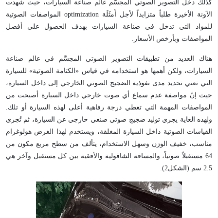
كذلك دخل التصوير الصوتي المجسَّم عالم صناعة السيارات، حيث شهدت
الآونة الأخيرة طلباً متزايداً لأجل أَمثَلَة optimization المواصفات الصوتية
للمواد التي تدخل في صناعة السيارات بهدف الحصول على أفضل
المواصفات وبأرخص الأسعار.
هناك العديد من تطبيقات التصوير الصوتي المجسَّم في عالم صناعة
السيارات، ولكن أهمها هو استخدامه في قياس «الكتامة الصوتية» للسيارة
التي تعني تحديد مدى نفوذية الضجيج الصوتي الخارجي إلى داخل السيارة،
حيث إنّ مواصفة عدم سماع أي صوت خارجي داخل السيارة أصبحت من
المواصفات المهمة التي تعطي درجة رفاهية أعلى لهذه السيارة أو تلك.
ولهذه الغاية يجري توليد ضجيج صوتي صنعي خارجي عن السيارة، ثم تُجرى
القياسات الصوتية داخل السيارة المغلقة، ويستخدم لهذا الغرض هولوغرام
مناسب، خفيف الوزن وسهل الاستخدام، يتألف من سطح مربع مكون من
64 مستقبلاً صوتياً، والمسافة الشاقولية والأفقية بين كل مستقبل وآخر هي
2.5 سم (الشكل2).