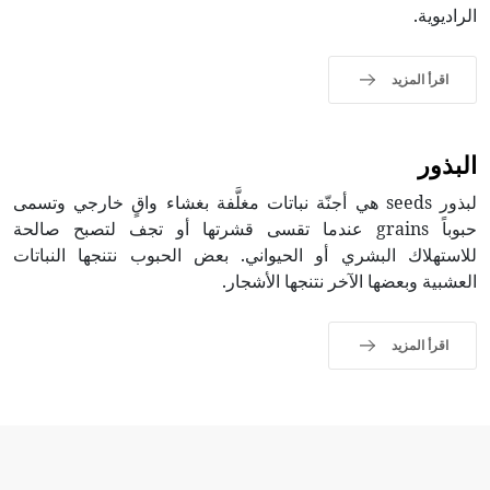
الراديوية.
اقرأ المزيد
البذور
لبذور seeds هي أجنّة نباتات مغلَّفة بغشاء واقٍ خارجي وتسمى
حبوباً grains عندما تقسى قشرتها أو تجف لتصبح صالحة
للاستهلاك البشري أو الحيواني. بعض الحبوب نتنجها النباتات
العشبية وبعضها الآخر نتنجها الأشجار.
اقرأ المزيد