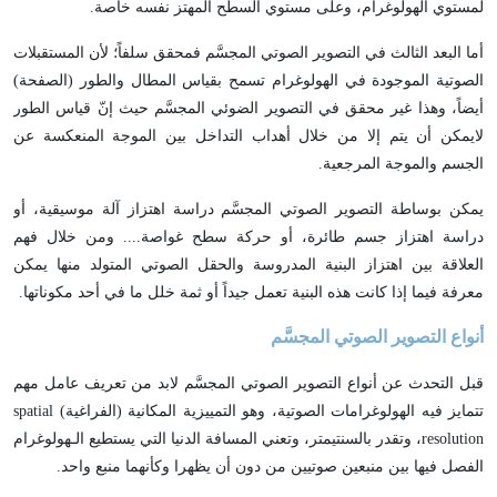
لمستوي الهولوغرام، وعلى مستوي السطح المهتز نفسه خاصة.
أما البعد الثالث في التصوير الصوتي المجسَّم فمحقق سلفاً؛ لأن المستقبلات
الصوتية الموجودة في الهولوغرام تسمح بقياس المطال والطور (الصفحة)
أيضاً، وهذا غير محقق في التصوير الضوئي المجسَّم حيث إنّ قياس الطور
لايمكن أن يتم إلا من خلال أهداب التداخل بين الموجة المنعكسة عن
الجسم والموجة المرجعية.
يمكن بوساطة التصوير الصوتي المجسَّم دراسة اهتزاز آلة موسيقية، أو
دراسة اهتزاز جسم طائرة، أو حركة سطح غواصة.... ومن خلال فهم
العلاقة بين اهتزاز البنية المدروسة والحقل الصوتي المتولد منها يمكن
معرفة فيما إذا كانت هذه البنية تعمل جيداً أو ثمة خلل ما في أحد مكوناتها.
أنواع التصوير الصوتي المجسَّم
قبل التحدث عن أنواع التصوير الصوتي المجسَّم لابد من تعريف عامل مهم
تتمايز فيه الهولوغرامات الصوتية، وهو التمييزية المكانية (الفراغية) spatial
resolution، وتقدر بالسنتيمتر، وتعني المسافة الدنيا التي يستطيع الـهولوغرام
الفصل فيها بين منبعين صوتيين من دون أن يظهرا وكأنهما منبع واحد.