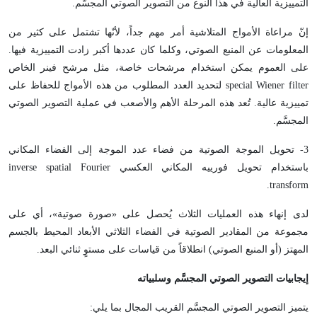
التمييزية العالية في هذا النوع من التصوير الصوتي المجسَّم.
إنّ مراعاة الأمواج المتلاشية أمر مهم جداً، لأنّها تشتمل على كثير من
المعلومات عن المنبع الصوتي، وكلما كان عددها أكبر زادت التمييزية فيها.
على العموم يمكن استخدام مرشحات خاصة، مثل مرشح فينر الخاص
special Wiener filter لتحديد العدد المطلوب من هذه الأمواج للحفاظ على
تمييزية عالية. تُعد هذه المرحلة الأهم والأصعب في عملية التصوير الصوتي
المجسَّم.
3- تحويل الموجة الصوتية من فضاء عدد الموجة إلى الفضاء المكاني
باستخدام تحويل فورييه المكاني العكسي inverse spatial Fourier
transform.
لدى إنهاء هذه العمليات الثلاث يُحصل على «صورة صوتية»، أي على
مجموعة من المقادير الصوتية في الفضاء الثلاثي الأبعاد المحيط بالجسم
المهتز (أو المنبع الصوتي) انطلاقاً من قياسات على مستوٍ ثنائي البعد.
إيجابيات التصوير الصوتي المجسَّم وسلبياته
يتميز التصوير الصوتي المجسَّم القريب المجال بما يلي: