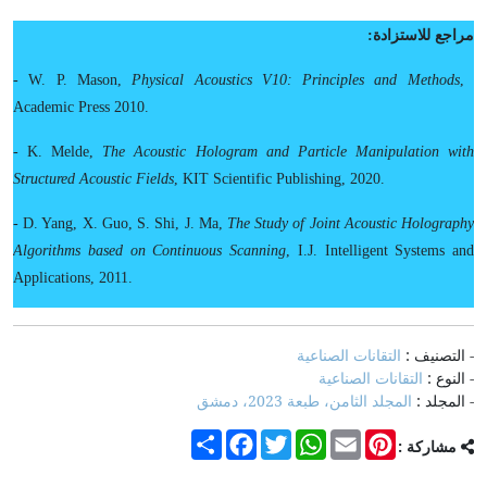
مراجع للاستزادة:
- W. P. Mason,
Physical
Acoustics
V10
:
Principles
and
Methods
, ‎
Academic Press 2010.
- K. Melde,
The
Acoustic
Hologram
and
Particle
Manipulation
with
Structured
Acoustic
Fields
,‎ KIT Scientific Publishing, 2020.
- D. Yang, X. Guo, S. Shi, J. Ma,
The
Study
of
Joint
Acoustic
Holography
Algorithms
based
on
Continuous
Scanning
, I.J. Intelligent Systems and
Applications, 2011.
- التصنيف :
التقانات الصناعية
- النوع :
التقانات الصناعية
- المجلد :
المجلد الثامن، طبعة 2023، دمشق
Share
Facebook
Twitter
WhatsApp
Email
Pinterest
مشاركة :