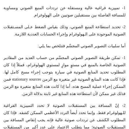
1- تمييزية فراغية عالية ومستقلة عن ترددات المنبع الصوتي ومساوية
للمسافة الفاصلة بين مستقبلين صوتيين على الهولوغرام.
2- تحديد استطاعة المنبع الصوتي، وذلك بقياس الضغط عـلى المسـتقبلات
الصوتية الموجودة على الـهولوغرام وإجراء الحسابات العددية اللازمة.
أما سلبيات التصوير الصوتي المجسَّم فتتلخص بما يلي:
1- تمكن طريقة التصوير الصوتي المجسَّم من حساب العديد من المقادير
الصوتية الخاصة بالمنبع في مستوٍ موازٍ لمستوي الهولوغرام، فمثلاً إذا كان
المطلوب تحديد المنابع الصوتية في سيارة يتوجب إجراء مسح كامل لها.
فإذا كانت هذه المنابع الصوتية غير متغيرة مع الزمن stationary sources فمن
الممكن إجراء عملية المسح هذه، أما إذا كانت هذه المنابع متغيرة مع الزمن
فذلك غير ممكن لأن استطاعة هذه المنابع غير ثابتة بدلالة الزمن.
2- إنّ المسافة بين المستقبلات الصوتية لا تحدد التمييزية الفراغية
للـهولوغرام فقط، وإنما تحدد أيضاً التردد الأعظمي الممكن كشفه. فإذا كان
المطلوب الكشف عن ترددات صوتية عالية فإنه يجب إنقاص المسافة بين
المستقبلات الصوتية؛ مما يتطلب الاعتماد على عدد أكبر من المستقبلات