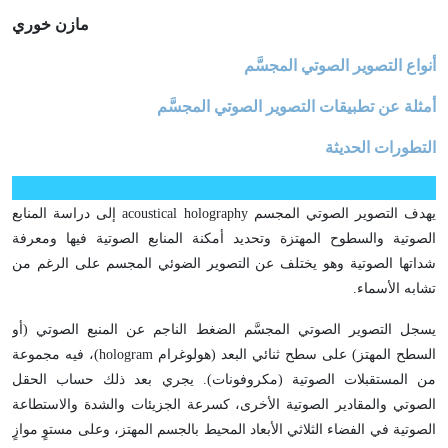
مازن خوري
أنواع التصوير الصوتي المجسَّم
أمثلة عن تطبيقات التصوير الصوتي المجسَّم
التطورات الحديثة
يهدف التصوير الصوتي المجسم acoustical holography إلى دراسة المنابع
الصوتية والسطوح المهتزة وتحديد أمكنة المنابع الصوتية فيها ومعرفة
شداتها الصوتية وهو يختلف عن التصوير الضوئي المجسم على الرغم من
تشابه الأسماء.
يسجل التصوير الصوتي المجسَّم الضغط الناجم عن المنبع الصوتي (أو
السطح المهتز) على سطح ثنائي البعد (هولوغرام hologram)، فيه مجموعة
من المستقبلات الصوتية (مكروفونات). يجري بعد ذلك حساب الحقل
الصوتي والمقادير الصوتية الأخرى، كسرعة الجزيئات والشدة والاستطاعة
الصوتية في الفضاء الثلاثي الأبعاد المحيط بالجسم المهتز، وعلى مستوٍ موازٍ