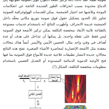
الدماغ محدودة بسبب انحرافات الطور الشديدة الناتجة عن انعكاسات
الموجة وتلاشيها عند اجتياز الجمجمة. يمكن للعدسات الهولوغرافية الصوتية
تجاوز تلك الحدود بتشكيل حقول فوق صوتية بتوزيع مكاني معقَّد داخل
الجمجمة عديمة الانحراف. وأظهرت النتائج أنه باستخدام عدسات مصنوعة
بالطباعة ثلاثية الأبعاد منخفضة التكلفة يمكن تركيز الأشعة فوق الصوتية
ليس فقط على نقطة واحدة، بل يمكنها أن تتداخل على هدف أو عدة
أهداف في وقتٍ واحد مثال: الحصين الأيمن والأيسر. أيضاً هناك مجالات
معقدة مثل الأشعة الإعصارية لمحاصرة الأشياء الصغيرة. تفتح هذه النتائج
مجالاتٍ جديدة لانتشار تطبيقات علاجية جديدة للأمواج فوق الصوتية بما فيها
فتح الأوعية الدموية الدماغية المسدودة أو التعديل العصبي باستخدام
منظومات منخفضة التكلفة، الشكل (7).