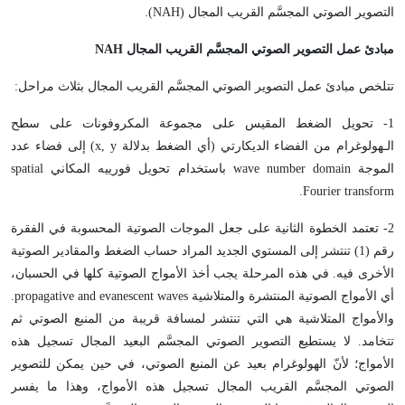
التصوير الصوتي المجسَّم القريب المجال (NAH).
مبادئ عمل التصوير الصوتي المجسَّم القريب المجال
NAH
تتلخص مبادئ عمل التصوير الصوتي المجسَّم القريب المجال بثلاث مراحل:
1- تحويل الضغط المقيس على مجموعة المكروفونات على سطح
الـهولوغرام من الفضاء الديكارتي (أي الضغط بدلالة x, y) إلى فضاء عدد
الموجة wave number domain باستخدام تحويل فورييه المكاني spatial
Fourier transform.
2- تعتمد الخطوة الثانية على جعل الموجات الصوتية المحسوبة في الفقرة
رقم (1) تنتشر إلى المستوي الجديد المراد حساب الضغط والمقادير الصوتية
الأخرى فيه. في هذه المرحلة يجب أخذ الأمواج الصوتية كلها في الحسبان،
أي الأمواج الصوتية المنتشرة والمتلاشية propagative and evanescent waves.
والأمواج المتلاشية هي التي تنتشر لمسافة قريبة من المنبع الصوتي ثم
تتخامد. لا يستطيع التصوير الصوتي المجسَّم البعيد المجال تسجيل هذه
الأمواج؛ لأنّ الهولوغرام بعيد عن المنبع الصوتي، في حين يمكن للتصوير
الصوتي المجسَّم القريب المجال تسجيل هذه الأمواج، وهذا ما يفسر