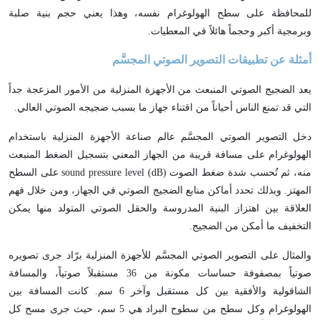
للمحافظة على سطح الهولوغرام نفسه، وهذا يعني حجم بنية صلبة
وبرمجية أكبر وحجماً هائلاً في المعطيات.
أمثلة عن تطبيقات التصوير الصوتي المجسَّم
يعد الضجيج الصوتي المنبعث من الأجهزة المنزلية من الأمور المزعجة جداً
التي قد تمنع الناس أحياناً من اقتناء جهاز ما بسبب ضجيجه الصوتي العالي.
دخل التصوير الصوتي المجسَّم عالم صناعة الأجهزة المنزلية باستخدام
الهولوغرام على مسافة قريبة من الجهاز المعني بتسجيل الضغط المنبعث
منه، ثم تُحسب شدة ضغط الصوت sound pressure level (dB) على السطح
المهتز. وبذلك تحدد أماكن منابع الضجيج الصوتي في الجهاز، ومن خلال فهم
العلاقة بين اهتزاز البنية المدروسة والحقل الصوتي المتولد منها يمكن
التخفيف ما أمكن من الضجيج.
والمثال على التصوير الصوتي المجسَّم للأجهزة المنزلية برّاد جرى تصويره
صوتياً بمصفوفة حساسات مكونة من 36 مستقبلاً صوتياً، والمسافة
الشاقولية والأفقية بين كل مستقبل وآخر 6 سم. كانت المسافة بين
الهولوغرام وكل سطح من سطوح البراد هي 5 سم، حيث جرى مسح كل