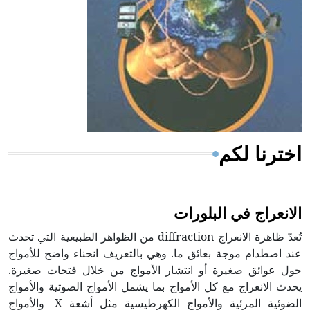
- هل تعلم أن المرجان إفراز حيواني يتكون في البحر ويتركب
من مادة كربونات الكلسيوم، وهو أحمر أو شديد الحمرة وهو
أجود أنواعه، ويمتاز بكبر الحجم ويسمى الش
اخترنا لكم
الانعراج في البلورات
تُعدّ ظاهرة الانعراج diffraction من الظواهر الطبيعية التي تحدث
عند اصطدام موجة بعائق ما. وهي بالتعريف انحناء واضح للأمواج
حول عوائق صغيرة أو انتشار الأمواج من خلال فتحات صغيرة.
يحدث الانعراج مع كل الأمواج بما يشمل الأمواج الصوتية والأمواج
الضوئية المرئية والأمواج الكهرطيسية مثل أشعة X- والأمواج