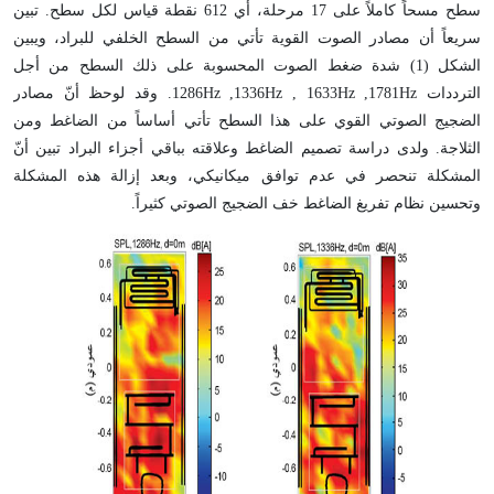
سطح مسحاً كاملاً على 17 مرحلة، أي 612 نقطة قياس لكل سطح. تبين
سريعاً أن مصادر الصوت القوية تأتي من السطح الخلفي للبراد، ويبين
الشكل (1) شدة ضغط الصوت المحسوبة على ذلك السطح من أجل
الترددات 1286Hz ,1336Hz , 1633Hz ,1781Hz. وقد لوحظ أنّ مصادر
الضجيج الصوتي القوي على هذا السطح تأتي أساساً من الضاغط ومن
الثلاجة. ولدى دراسة تصميم الضاغط وعلاقته بباقي أجزاء البراد تبين أنّ
المشكلة تنحصر في عدم توافق ميكانيكي، وبعد إزالة هذه المشكلة
وتحسين نظام تفريغ الضاغط خف الضجيج الصوتي كثيراً.