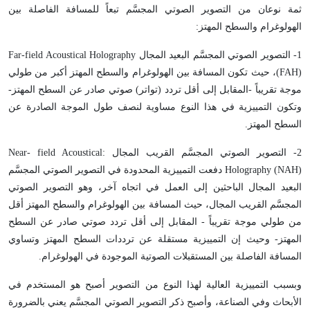
ثمة نوعان من التصوير الصوتي المجسَّم تبعاً للمسافة الفاصلة بين
الهولوغرام والسطح المهتز:
1- التصوير الصوتي المجسَّم البعيد المجال Far-field Acoustical Holography
(FAH)، حيث تكون المسافة بين الهولوغرام والسطح المهتز أكبر من طولي
موجة تقريباً -المقابل إلى أقل تردد (تواتر) صوتي صادر عن السطح المهتز-
وتكون التمييزية في هذا النوع مساوية لنصف طول الموجة الصادرة عن
السطح المهتز.
2- التصوير الصوتي المجسَّم القريب المجال :Near- field Acoustical
Holography (NAH) دفعت التمييزية المحدودة في التصوير الصوتي المجسَّم
البعيد المجال الباحثين إلى العمل في اتجاه آخر، وهو التصوير الصوتي
المجسَّم القريب المجال، حيث المسافة بين الهولوغرام والسطح المهتز أقل
من طولي موجة تقريباً - المقابل إلى أقل تردد صوتي صادر عن السطح
المهتز- وحيث إن التمييزية مستقلة عن ترددات السطح المهتز وتساوي
المسافة الفاصلة بين المستقبلات الصوتية الموجودة في الهولوغرام.
وبسبب التمييزية العالية لهذا النوع من التصوير أصبح هو المستخدم في
الأبحاث وفي الصناعة، وأصبح ذكر التصوير الصوتي المجسَّم يعني بالضرورة