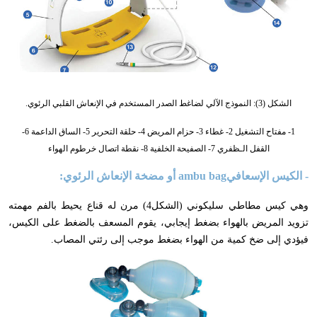
الشكل (3): النموذج الآلي لضاغط الصدر المستخدم في الإنعاش القلبي الرئوي.
1- مفتاح التشغيل 2- غطاء 3- حزام المريض 4- حلقة التحرير 5- الساق الداعمة 6-
القفل الـظفري 7- الصفيحة الخلفية 8- نقطة اتصال خرطوم الهواء
- الكيس الإسعافي
ambu bag
أو مضخة الإنعاش الرئوي:
وهي كيس مطاطي سليكوني (الشكل4) مرن له قناع يحيط بالفم مهمته
تزويد المريض بالهواء بضغط إيجابي
،
يقوم المسعف بالضغط على الكيس
،
فيؤدي إلى ضخ كمية من الهواء بضغط موجب إلى رئتي المصاب.