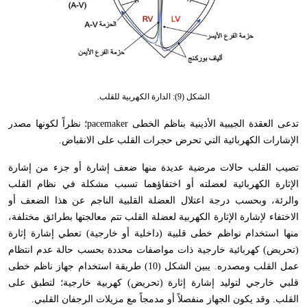
الشكل (9): الدارة الكهربية للقلب.
تدعى العقدة الجيبية الأذينية بناظم الخطى
pacemaker
؛ نظراً لكونها مصدر
الإشارات الكهربائية التي تحرض حجرات القلب على الانقباض.
تصيب القلب حالات مرضية عديدة منها ضعف إشارة أو جزء من إشارة
الإثارة الكهربائية لعضلته أو اختفاؤهما تسبب مشكلة في نظام القلب
والرئة
،
وبحسب درجة اعتلال العضلة القلبية الناجم عن هذا الضعف أو
الاختفاء لإشارة الإثارة الكهربية لعضلة القلب تتم معالجتها بطرائق مختلفة
،
منها استخدام نواظم خطى قلبية (داخلية أو خارجية) تعطي إشارة إثارة
(تحريض) كهربائية خارجية ذات مواصفات محددة بحسب حالة عدم انتظام
عمل القلب ومصدره. يبين الشكل (10) طريقة استخدام جهاز ناظم خطى
قلبي خارجي لتوليد إشارة إثارة (تحريض) كهربية خارجية؛ لتطبق على
القلب. وقد يكون الجهاز منفصلاً أو مدمجاً مع مزيلات الرجفان القلبي.