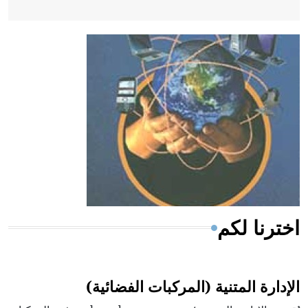
- هل تعلم أن أبقراط كتب في الطب أربعة مؤلفات هي:
الحكم، الأدلة، تنظيم التغذية، ورسالته في جروح الرأس.
ويعود له الفضل بأنه حرر الطب من الدين والفلسفة.
- هل تعلم أن المرجان إفراز حيواني يتكون في البحر ويتركب
من مادة كربونات الكلسيوم، وهو أحمر أو شديد الحمرة وهو
أجود أنواعه، ويمتاز بكبر الحجم ويسمى الش
اخترنا لكم
الإدارة المتنية (المركبات الفضائية)