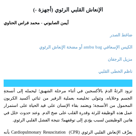
الإنعاش القلبي الرئوي (أجهزة -)
أيمن الصابوني - محمد فراس الحناوي
ضاغط الصدر
الكيس الإسعافي
ambu bag
أو مضخة الإنعاش الرئوي
مزيل الرجفان
ناظم الخطى القلبي
تزود الرئةُ الدمَ بالأكسجين في أثناء مرحلة الشهيق؛ ليحمله إلى أنسجةِ
الجسم وخلاياه
،
وتتولى تخليصه بعملية الزفير من ثنائي أكسيد الكربون
المحمول من الأنسجة؛ ويعتمد بقاء الإنسان على قيد الحياة على استمرار
عمل هذه الوظيفة للرئة وقدرة القلب على ضخ الدم. وعند حدوث خلل في
هاتين الوظيفتين لسبب يؤدي إلى توقفهما؛ نتيجة الفشل القلبي الرئوي.
يعرَّف الإنعاش القلبي الرئوي (
CPR
)
Cardiopulmonary Resuscitation
بأنه