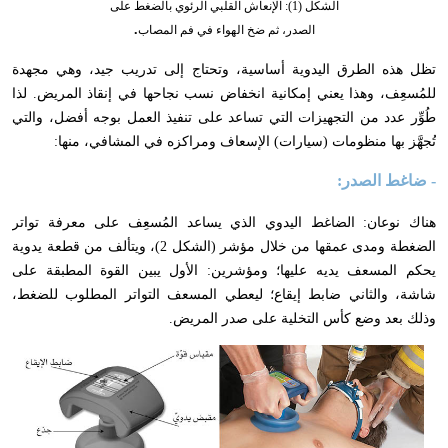
الشكل (1): الإنعاش القلبي الرئوي بالضغط على
.
الصدر، ثم ضخ الهواء في فم المصاب
تظل هذه الطرق اليدوية أساسية
،
وتحتاج إلى تدريب جيد
،
وهي مجهدة
للمُسعِف
،
وهذا يعني إمكانية انخفاض نسب نجاحها في إنقاذ المريض. لذا
طُوِّر عدد من التجهيزات التي تساعد على تنفيذ العمل بوجه أفضل
،
والتي
تُجهَّز بها منظومات (سيارات) الإسعاف ومراكزه في المشافي
،
منها:
- ضاغط الصدر:
هناك نوعان: الضاغط اليدوي الذي يساعد المُسعِف على معرفة تواتر
الضغطة ومدى عمقها من خلال مؤشر (الشكل 2)
،
ويتألف من قطعة يدوية
يحكم المسعف يديه عليها؛ ومؤشرين: الأول يبين القوة المطبقة على
شاشة
،
والثاني ضابط إيقاع؛ ليعطي المسعف التواتر المطلوب للضغط
،
وذلك بعد وضع كأس التخلية على صدر المريض.