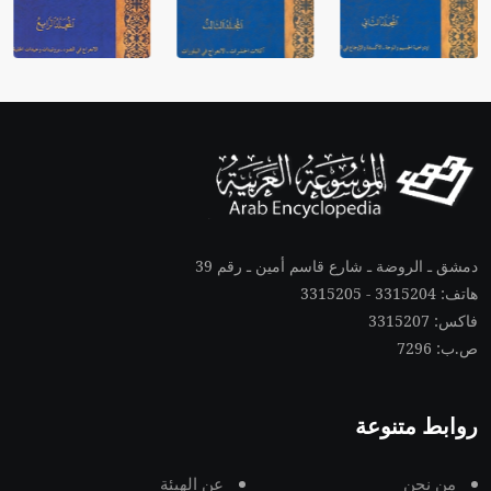
دمشق ـ الروضة ـ شارع قاسم أمين ـ رقم 39
هاتف: 3315204 - 3315205
فاكس: 3315207
ص.ب: 7296
روابط متنوعة
من نحن
عن الهيئة