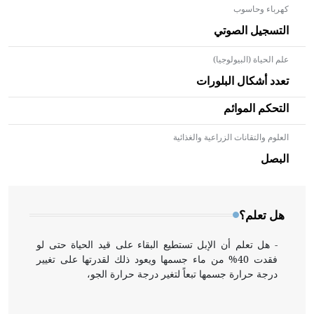
كهرباء وحاسوب
التسجيل الصوتي
علم الحياة (البيولوجيا)
تعدد أشكال البلورات
التحكم الموائم
العلوم والتقانات الزراعية والغذائية
- هل تعلم أن الأبلق نوع من الفنون الهندسية التي ارتبطت
بالعمارة الإسلامية في بلاد الشام ومصر خاصة، حيث يحرص
البصل
المعمار على بناء مداميكه وخاصة في الواجهات
هل تعلم؟
- هل تعلم أن الإبل تستطيع البقاء على قيد الحياة حتى لو
فقدت 40% من ماء جسمها ويعود ذلك لقدرتها على تغيير
درجة حرارة جسمها تبعاً لتغير درجة حرارة الجو،