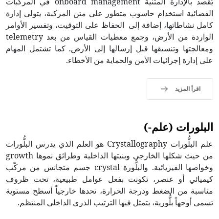
يُقصد بالإدارة المتنية onboard management في المركبات
الفضائية استخدام حاسوب متطور على متن المركبة، يتولى إدارة
كامل نشاطاتها، إضافة إلى الحفاظ على التوقيت، وتفسير الأوامر
الواردة من الأرض، وجمع معطيات القياس من بعد telemetry
ومعالجتها وتنسيقها قبل إرسالها إلى الأرض. كما تشتمل المهام
على إدارة إجرائيات الأمن والحماية من الأخطاء.
اقرأ المزيد
البلورات (علم-)
علم البلُّورات Crystallography هو العلم الذي يدرس البلُّورات
من حيث شكلها الخارجي وبنيتها الداخلية وطرائق نموها growth
وخواصها الفيزيائية. والبلُّورة crystal جسم متجانس من مركّب
كيميائي أو عنصر، تكونت بفعل عوامل طبيعية، تحت ظروف
مناسبة من الضغط ودرجة الحرارة، تحدها خارجياً أسطح مستوية
تسمى أوجهاً بلُّورية، يتمثل فيها الترتيب الذري الداخلي المنتظم.