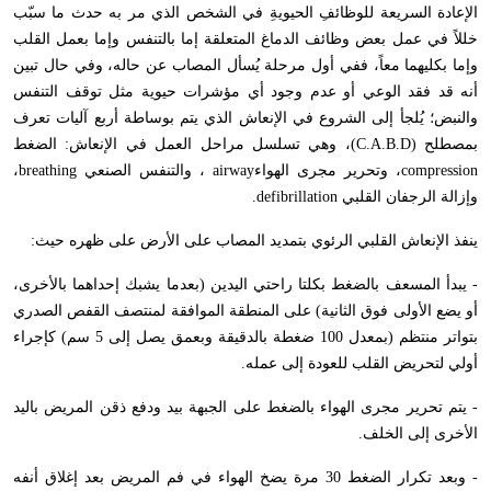
الإعادة السريعة للوظائفِ الحيويةِ في الشخص الذي مر به حدث ما سبّب
خللاً في عمل بعض وظائف الدماغ المتعلقة إما بالتنفس وإما بعمل القلب
وإما بكليهما معاً
،
ففي أول مرحلة يُسأل المصاب عن حاله
،
وفي حال تبين
أنه قد فقد الوعي أو عدم وجود أي مؤشرات حيوية مثل توقف التنفس
والنبض؛ يُلجأ إلى الشروع في الإنعاش الذي يتم بوساطة أربع آليات تعرف
بمصطلح (
C.A.B.D
)
،
وهي تسلسل مراحل العمل في الإنعاش: الضغط
compression
،
وتحرير مجرى الهواء
airway
،
والتنفس الصنعي
breathing
،
وإزالة الرجفان القلبي
defibrillation
.
ينفذ الإنعاش القلبي الرئوي بتمديد المصاب على الأرض على ظهره حيث:
- يبدأ المسعف بالضغط بكلتا راحتي اليدين (بعدما يشبك إحداهما بالأخرى
،
أو يضع الأولى فوق الثانية) على المنطقة الموافقة لمنتصف القفص الصدري
بتواتر منتظم (بمعدل 100 ضغطة بالدقيقة وبعمق يصل إلى 5 سم) كإجراء
أولي لتحريض القلب للعودة إلى عمله.
- يتم تحرير مجرى الهواء بالضغط على الجبهة بيد ودفع ذقن المريض باليد
الأخرى إلى الخلف.
- وبعد تكرار الضغط 30 مرة يضخ الهواء في فم المريض بعد إغلاق أنفه