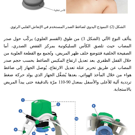
الشكل (2): النموذج اليدوي لضاغط الصدر المستخدم في الإنعاش القلبي الرئوي.
يتألف النوع الآلي (الشكل 3) من طوق (القسم العلوي) يركّب حول صدر
المصاب حيث تلصق الكأس السليكونية بمركز القفص الصدري
،
أما
الصفيحة الخلفية فتتوضع خلف ظهر المريض
،
وتُجمع مع القطعة العلوية من
خلال القفل الظفري بعد تعديل ارتفاع المكبس الضاغط بحسب حجم صدر
المصاب عن طريق تحرير عتلة تعديل الارتفاع
،
يُوصل الجهاز إلى ضاغط
هواء من خلال المأخذ الهوائي
،
بعدها يُشغَّل الجهاز الذي يولد حركة ضغط
ترددية آلية للأعلى والأسفل بمعدل 90-110 مرّة بالدقيقة حتى يبدأ المريض
بالاستجابة.