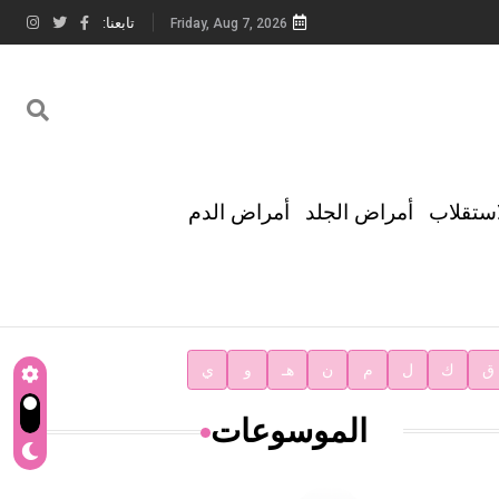
تابعنا:
Friday, Aug 7, 2026
استقلاب
أمراض الجلد
أمراض الدم
ق
ك
ل
م
ن
هـ
و
ي
الموسوعات