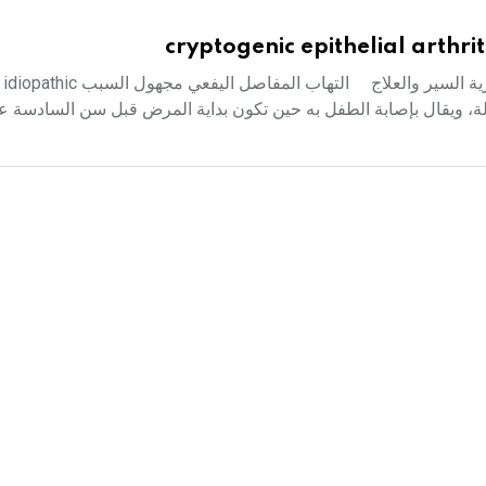
cryptogenic epithelial arthri
التهاب المفاصل اليفعي مجهول السبب ماجد عبود المظاهر السريرية السير والعلا
اً في الطفولة، ويقال بإصابة الطفل به حين تكون بداية المرض قبل سن السادس