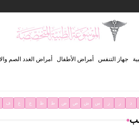
ن العالمي للغة العربية
ية
جهاز التنفس
أمراض الأطفال
أمراض الغدد الصم وال
ية
ذ
ر
ز
س
ش
ص
ض
ط
ظ
ع
غ
ف
بب