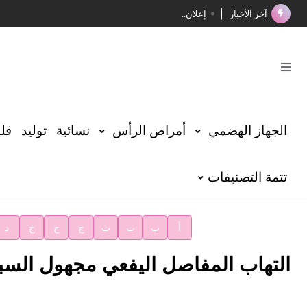
آخر الأخبار
إعلان..
فوز الأستاذ الدكتور محمود السيد بجائزة مجمع الملك سليما
صدور المجلد الثامن عشر من الموسوعة الطبية
صدور المجلد السابع من موسوعة الآثار في سورية
توصيات مجلس الإدارة
الجهاز الهضمي
أمراض الرأس
نسائية
توليد
قلب
شهر الكتاب السوري
تتمة التصنيفات
الأستاذ إياد خالد الطباع مدير عام لهيئة الموسوعة العربية
دار الفكر الموزع الحصري لمنشورات هيئة الموسوعة العرب
أ
ب
ت
ث
ج
ح
خ
د
التهاب المفاصل اليفعي مجهول الس