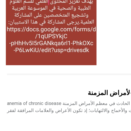
التغذية، ورسالته في جروح الرأس.
ويعود له الفضل بأنه حرر الطب من
الدين والفلسفة.
- هل تعلم أن المرجان إفراز حيواني
يتكون في البحر ويتركب من مادة
كربونات الكلسيوم، وهو أحمر أو شديد
الحمرة وهو أجود أنواعه، ويمتاز بكبر
الحجم ويسمى الش
هل تعلم أن الأبسيد كلمة فرنسية اللفظ
تم اعتمادها مصطلحاً أثرياً يستخدم في
لأمراض المزمنة
العمارة عموماً وفي العمارة الدينية
الخاصة بالكنائس خصوصاً، وفي
يقصد بهذا الاصطلاح فقر الدم الحادث في معظم الأمراض المزمنة anemia of chronic disease
الإنكليزية أب
ات والأخماج والالتهابات؛ إذ تكون الأعراض والعلامات المرافقة لفقر
- هل تعلم أن أبجر Abgar اسم معروف
جيداً يعود إلى عدد من الملوك الذين