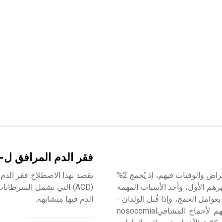
فقر الدم المرافق ل-
أخماج الولدان neonatal infections هي أهمّ وأكثر مسبّبات الأمراض والوفيات فيهم، إذ يُخمج 2%
لدان حتى نهاية شهرهم الأول، وأحد الأسباب المهمة
(ACD) التي تشمل السرطان
عوامل الخمج، وإذا قُبل الولدان -
الدم فيها متشابهة.
وهم ضعاف المناعة - في وحدات العناية الخاصة ازداد تعرّضهم لأخماج المشافيnosocomial