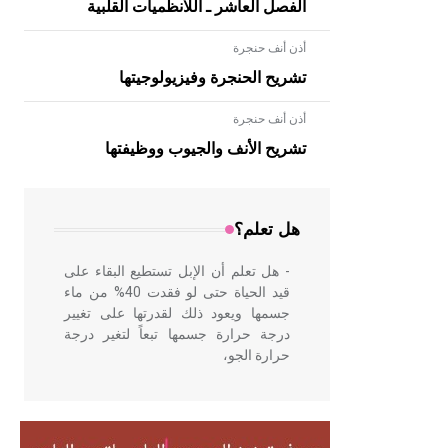
الفصل العاشر ـ اللانظميات القلبية
أذن أنف حنجرة
تشريح الحنجرة وفيزيولوجيتها
أذن أنف حنجرة
- هل تعلم أن الأبلق نوع من الفنون
الهندسية التي ارتبطت بالعمارة الإسلامية
تشريح الأنف والجيوب ووظيفتها
في بلاد الشام ومصر خاصة، حيث يحرص
المعمار على بناء مداميكه وخاصة في
الواجهات
هل تعلم؟
- هل تعلم أن الإبل تستطيع البقاء على
قيد الحياة حتى لو فقدت 40% من ماء
جسمها ويعود ذلك لقدرتها على تغيير
درجة حرارة جسمها تبعاً لتغير درجة
حرارة الجو،
- هل تعلم أن أبقراط كتب في الطب
أربعة مؤلفات هي: الحكم، الأدلة، تنظيم