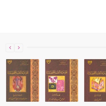
حكموا مدينة إديسا (الرها) من أبجر الأول
وحتى التاسع، وهم ينتسبون إلى أسرة
أوسروين
- هل تعلم أن الأبجدية الكنعانية تتألف من
/22/ علامة كتابية sign تكتب منفصلة
غير متصلة، وتعتمد المبدأ الأكوروفوني،
حيث تقتصر القيمة الصوتية للعلامة الك