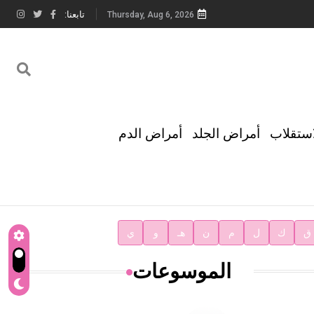
تابعنا:
Thursday, Aug 6, 2026
استقلاب
أمراض الجلد
أمراض الدم
ق
ك
ل
م
ن
هـ
و
ي
الموسوعات