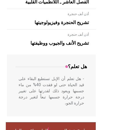
الفصل العاشر ـ اللانظميات القلبية
أذن أنف حنجرة
تشريح الحنجرة وفيزيولوجيتها
أذن أنف حنجرة
- هل تعلم أن الأبلق نوع من الفنون
الهندسية التي ارتبطت بالعمارة الإسلامية
تشريح الأنف والجيوب ووظيفتها
في بلاد الشام ومصر خاصة، حيث يحرص
المعمار على بناء مداميكه وخاصة في
الواجهات
هل تعلم؟
- هل تعلم أن الإبل تستطيع البقاء على
قيد الحياة حتى لو فقدت 40% من ماء
جسمها ويعود ذلك لقدرتها على تغيير
درجة حرارة جسمها تبعاً لتغير درجة
حرارة الجو،
- هل تعلم أن أبقراط كتب في الطب
أربعة مؤلفات هي: الحكم، الأدلة، تنظيم