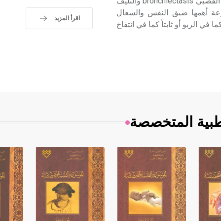
الأخرى الشائعة مثل الربو asthma وأخرى أقل شيوعاً كالتوسع القصبي bronchiectasis والتليف
بأعراض متنوعة أهمها ضيق النفس والسعال
اقرأ المزيد
ا في الربو أو ثابتاً كما في انتفاخ
طبية المتخصصة