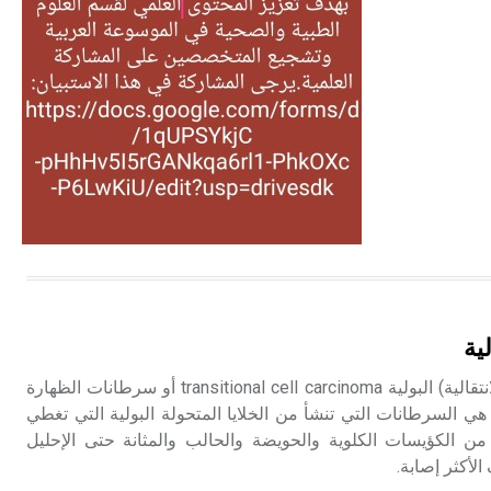
التغذية، ورسالته في جروح الرأس.
ويعود له الفضل بأنه حرر الطب من
الدين والفلسفة.
- هل تعلم أن المرجان إفراز حيواني
يتكون في البحر ويتركب من مادة
كربونات الكلسيوم، وهو أحمر أو شديد
الحمرة وهو أجود أنواعه، ويمتاز بكبر
الحجم ويسمى الش
هل تعلم أن الأبسيد كلمة فرنسية اللفظ
تم اعتمادها مصطلحاً أثرياً يستخدم في
ية
العمارة عموماً وفي العمارة الدينية
الخاصة بالكنائس خصوصاً، وفي
سرطانات الخلايا المتحولة (الانتقالية) البولية transitional cell carcinoma أو سرطانات الظهارة
الإنكليزية أب
لبولية urothelial carcinoma هي السرطانات التي تنشأ من الخلايا المتحولة البولية التي تغطي
 من الكؤيسات الكلوية والحويضة والحالب والمثانة حتى الإحليل
- هل تعلم أن أبجر Abgar اسم معروف
جيداً يعود إلى عدد من الملوك الذين