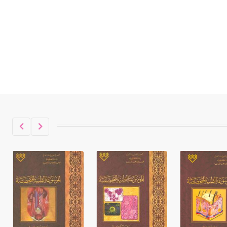
حكموا مدينة إديسا (الرها) من أبجر الأول
وحتى التاسع، وهم ينتسبون إلى أسرة
أوسروين
- هل تعلم أن الأبجدية الكنعانية تتألف من
/22/ علامة كتابية sign تكتب منفصلة
غير متصلة، وتعتمد المبدأ الأكوروفوني،
حيث تقتصر القيمة الصوتية للعلامة الك