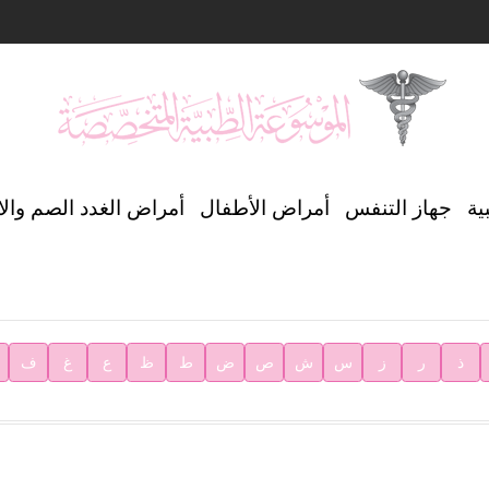
ن العالمي للغة العربية
ية
جهاز التنفس
أمراض الأطفال
أمراض الغدد الصم وال
ية
ذ
ر
ز
س
ش
ص
ض
ط
ظ
ع
غ
ف