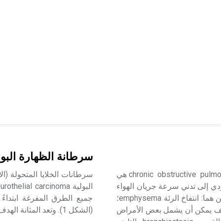
سرطانة الظهارة البول
الآفات الرئوية الانسدادية المزمنة chronic obstructive pulmonary diseases (COPD) هي
دي إلى تدني سرعة جريان الهواء
ا
عبرها في الزفير. وتتضمن بصفة رئيسة مرضين مهمين وشائعين هما: انتفاخ الرئة emphysema؛
جميع الطرق المفرغة ابتداءً
chronic bro، إلا أن هذا التعريف يمكن أن يشمل بعض الأمراض
(الشكل 1). وتعد المثانة الهدف الأكثر إصابة.