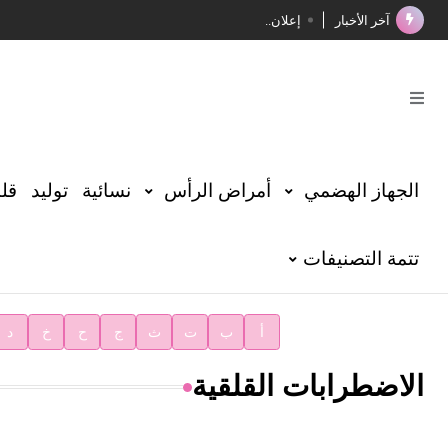
آخر الأخبار
إعلان..
فوز الأستاذ الدكتور محمود السيد بجائزة مجمع الملك سليما
صدور المجلد الثامن عشر من الموسوعة الطبية
صدور المجلد السابع من موسوعة الآثار في سورية
توصيات مجلس الإدارة
الجهاز الهضمي
أمراض الرأس
نسائية
توليد
قلب
شهر الكتاب السوري
تتمة التصنيفات
الأستاذ إياد خالد الطباع مدير عام لهيئة الموسوعة العربية
دار الفكر الموزع الحصري لمنشورات هيئة الموسوعة العرب
أ
ب
ت
ث
ج
ح
خ
د
الاضطرابات القلقية