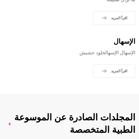
- هل تعلم أن الأبجدية الكنعانية تتألف من /22/ علامة كتابية
sign تكتب منفصلة غير متصلة، وتعتمد المبدأ الأكوروفوني،
اقرأ المزيد
حيث تقتصر القيمة الصوتية للعلامة الك
الإسهال
الإسهال الإسهالخلود حشيش
اقرأ المزيد
المجلدات الصادرة عن الموسوعة
الطبية المتخصصة