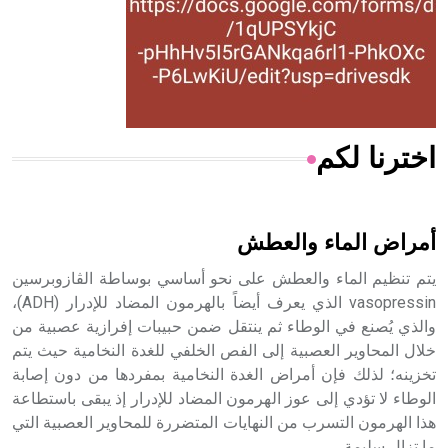
- هل تعلم أن المرجان إفراز حيواني يتكون في البحر ويتركب
من مادة كربونات الكلسيوم، وهو أحمر أو شديد الحمرة وهو
أجود أنواعه، ويمتاز بكبر الحجم ويسمى الش
اخترنا لكم
هل تعلم أن الأبسيد كلمة فرنسية اللفظ تم اعتمادها مصطلحاً
أثرياً يستخدم في العمارة عموماً وفي العمارة الدينية الخاصة
بالكنائس خصوصاً، وفي الإنكليزية أب
أمراض الماء والعطش
يتم تنظيم الماء والعطش على نحو أساسي بوساطة الڤازوبرسين
vasopressin الذي يعرف أيضاً بالهرمون المضاد للإدرار (ADH)،
والذي يُصنع في الوطاء ثم ينتقل ضمن حبيبات إفرازية عصبية من
- هل تعلم أن أبجر Abgar اسم معروف جيداً يعود إلى عدد من
الملوك الذين حكموا مدينة إديسا (الرها) من أبجر الأول وحتى
خلال المحاوير العصبية إلى الفص الخلفي للغدة النخامية حيث يتم
التاسع، وهم ينتسبون إلى أسرة أوسروين
تخزينه؛ لذلك فإن أمراض الغدة النخامية بمفردها من دون إصابة
الوطاء لا تؤدي إلى عوز الهرمون المضاد للإدرار إذ يبقى باستطاعة
هذا الهرمون التسرب من النهايات المتضررة للمحاوير العصبية التي
ما تزال سليمة.