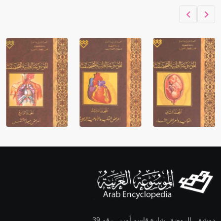
دمشق ـ الروضة ـ شارع قاسم أمين ـ رقم 39