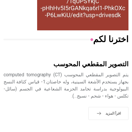
- هل تعلم أن المرجان إفراز حيواني يتكون في البحر ويتركب
من مادة كربونات الكلسيوم، وهو أحمر أو شديد الحمرة وهو
أجود أنواعه، ويمتاز بكبر الحجم ويسمى الش
اخترنا لكم
هل تعلم أن الأبسيد كلمة فرنسية اللفظ تم اعتمادها مصطلحاً
أثرياً يستخدم في العمارة عموماً وفي العمارة الدينية الخاصة
بالكنائس خصوصاً، وفي الإنكليزية أب
التصوير المقطعي المحوسب
يتم التصوير المقطعي المحوسب computed tomography (CT)
بجهاز يستخدم الأشعة السينية، وله خاصتان:1- قياس كثافة النسج
البيولوجية بدراسة تخامد الحزمة الشعاعية في الجسم (سائل-
- هل تعلم أن أبجر Abgar اسم معروف جيداً يعود إلى عدد من
تكلس - هواء - شحم - نسيج…).
الملوك الذين حكموا مدينة إديسا (الرها) من أبجر الأول وحتى
التاسع، وهم ينتسبون إلى أسرة أوسروين
اقرأ المزيد