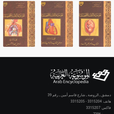
دمشق ـ الروضة ـ شارع قاسم أمين ـ رقم 39
هاتف: 3315204 - 3315205
فاكس: 3315207