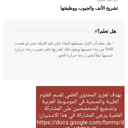
- هل تعلم أن الأبلق نوع من الفنون الهندسية التي ارتبطت
بالعمارة الإسلامية في بلاد الشام ومصر خاصة، حيث يحرص
تشريح الأنف والجيوب ووظيفتها
المعمار على بناء مداميكه وخاصة في الواجهات
هل تعلم؟
- هل تعلم أن الإبل تستطيع البقاء على قيد الحياة حتى لو فقدت
40% من ماء جسمها ويعود ذلك لقدرتها على تغيير درجة حرارة
جسمها تبعاً لتغير درجة حرارة الجو،
- هل تعلم أن أبقراط كتب في الطب أربعة مؤلفات هي:
الحكم، الأدلة، تنظيم التغذية، ورسالته في جروح الرأس. ويعود
له الفضل بأنه حرر الطب من الدين والفلسفة.