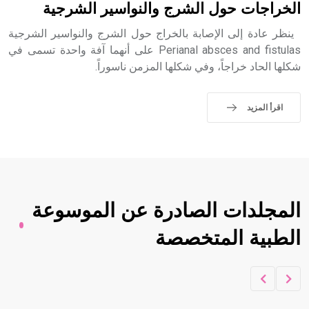
- هل تعلم أن الأبجدية الكنعانية تتألف من /22/ علامة كتابية
الخراجات حول الشرج والنواسير الشرجية
sign تكتب منفصلة غير متصلة، وتعتمد المبدأ الأكوروفوني،
حيث تقتصر القيمة الصوتية للعلامة الك
ينظر عادة إلى الإصابة بالخراج حول الشرج والنواسير الشرجية
Perianal absces and fistulas على أنهما آفة واحدة تسمى في
شكلها الحاد خراجاً، وفي شكلها المزمن ناسوراً.
اقرأ المزيد
المجلدات الصادرة عن الموسوعة
الطبية المتخصصة