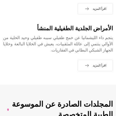
التاسع، وهم ينتسبون إلى أسرة أوسروين
اقرأ المزيد
الأمراض الجلدية الطفيلية المنشأ
- هل تعلم أن الأبجدية الكنعانية تتألف من /22/ علامة كتابية
ينجم داء الليشمانيا عن خمج طفيلي سببه طفيلي وحيد الخلية من
sign تكتب منفصلة غير متصلة، وتعتمد المبدأ الأكوروفوني،
حيث تقتصر القيمة الصوتية للعلامة الك
الأوالي ينتمي إلى عائلة المثقبيات، يعيش في الخلايا البالعة وخلايا
الجهاز الشبكي البطاني في الفقاريات.
اقرأ المزيد
المجلدات الصادرة عن الموسوعة
الطبية المتخصصة