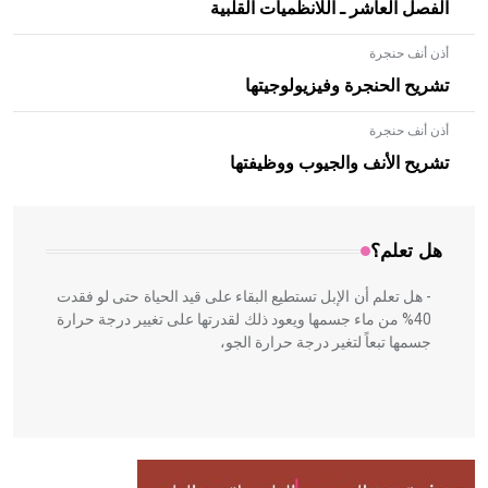
الفصل العاشر ـ اللانظميات القلبية
أذن أنف حنجرة
تشريح الحنجرة وفيزيولوجيتها
أذن أنف حنجرة
- هل تعلم أن الأبلق نوع من الفنون الهندسية التي ارتبطت
بالعمارة الإسلامية في بلاد الشام ومصر خاصة، حيث يحرص
تشريح الأنف والجيوب ووظيفتها
المعمار على بناء مداميكه وخاصة في الواجهات
هل تعلم؟
- هل تعلم أن الإبل تستطيع البقاء على قيد الحياة حتى لو فقدت
40% من ماء جسمها ويعود ذلك لقدرتها على تغيير درجة حرارة
جسمها تبعاً لتغير درجة حرارة الجو،
- هل تعلم أن أبقراط كتب في الطب أربعة مؤلفات هي:
الحكم، الأدلة، تنظيم التغذية، ورسالته في جروح الرأس. ويعود