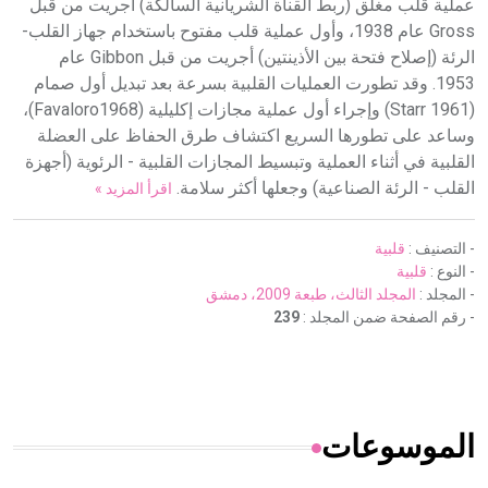
عملية قلب مغلق (ربط القناة الشريانية السالكة) أجريت من قبل
Gross عام 1938، وأول عملية قلب مفتوح باستخدام جهاز القلب-
الرئة (إصلاح فتحة بين الأذينتين) أجريت من قبل Gibbon عام
1953. وقد تطورت العمليات القلبية بسرعة بعد تبديل أول صمام
(Starr 1961) وإجراء أول عملية مجازات إكليلية (Favaloro1968)،
وساعد على تطورها السريع اكتشاف طرق الحفاظ على العضلة
القلبية في أثناء العملية وتبسيط المجازات القلبية - الرئوية (أجهزة
القلب - الرئة الصناعية) وجعلها أكثر سلامة.
اقرأ المزيد »
- التصنيف :
قلبية
- النوع :
قلبية
- المجلد :
المجلد الثالث، طبعة 2009، دمشق
- رقم الصفحة ضمن المجلد :
239
الموسوعات