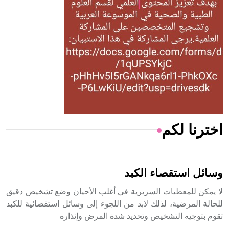
له الفضل بأنه حرر الطب من الدين والفلسفة.
- هل تعلم أن المرجان إفراز حيواني يتكون في البحر ويتركب
من مادة كربونات الكلسيوم، وهو أحمر أو شديد الحمرة وهو
أجود أنواعه، ويمتاز بكبر الحجم ويسمى الش
اخترنا لكم
هل تعلم أن الأبسيد كلمة فرنسية اللفظ تم اعتمادها مصطلحاً
أثرياً يستخدم في العمارة عموماً وفي العمارة الدينية الخاصة
بالكنائس خصوصاً، وفي الإنكليزية أب
وسائل استقصاء الكبد
لا يمكن للمعطيات السريرية في أغلب الأحيان وضع تشخيص دقيق
للحالة المرضية، لذلك لابد من اللجوء إلى وسائل استقصائية للكبد
تقوم بتوجيه التشخيص وتحديد شدة المرض وإنذاره
- هل تعلم أن أبجر Abgar اسم معروف جيداً يعود إلى عدد من
الملوك الذين حكموا مدينة إديسا (الرها) من أبجر الأول وحتى