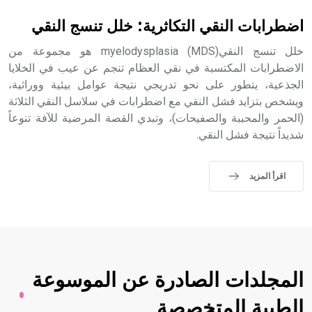
- هل تعلم أن الأبجدية الكنعانية تتألف من /22/ علامة كتابية
sign تكتب منفصلة غير متصلة، وتعتمد المبدأ الأكوروفوني،
اضطرابات النقي التكاثرية: خلل تنسج النقي
حيث تقتصر القيمة الصوتية للعلامة الك
خلل تنسج النقيmyelodysplasia (MDS) هو مجموعة من
الاضطرابات المكتسبة في نقي العظام تنجم عن عيب في الخلايا
الجذعية، يتطور على نحو تدريجي نتيجة عوامل بيئية ووراثية،
ويشخص بتزايد فشل النقي مع اضطرابات في سلاسل النقي الثلاثة
(الحمر والمحببة والصفيحات)، وتبدي القصة المرضية للآفة تنوعاً
شديداً نتيجة فشل النقي.
اقرأ المزيد
المجلدات الصادرة عن الموسوعة
الطبية المتخصصة