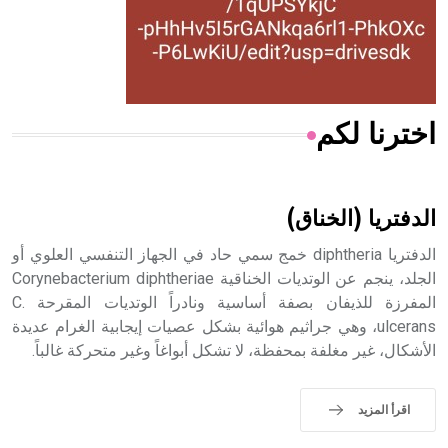
- هل تعلم أن المرجان إفراز حيواني يتكون في البحر ويتركب
من مادة كربونات الكلسيوم، وهو أحمر أو شديد الحمرة وهو
أجود أنواعه، ويمتاز بكبر الحجم ويسمى الش
اخترنا لكم
هل تعلم أن الأبسيد كلمة فرنسية اللفظ تم اعتمادها مصطلحاً
أثرياً يستخدم في العمارة عموماً وفي العمارة الدينية الخاصة
بالكنائس خصوصاً، وفي الإنكليزية أب
الدفتريا (الخناق)
الدفتريا diphtheria خمج سمي حاد في الجهاز التنفسي العلوي أو
الجلد، ينجم عن الوتديات الخناقية Corynebacterium diphtheriae
المفرزة للذيفان بصفة أساسية ونادراً الوتديات المقرحة C.
- هل تعلم أن أبجر Abgar اسم معروف جيداً يعود إلى عدد من
الملوك الذين حكموا مدينة إديسا (الرها) من أبجر الأول وحتى
ulcerans، وهي جراثيم هوائية بشكل عصيات إيجابية الغرام عديدة
التاسع، وهم ينتسبون إلى أسرة أوسروين
الأشكال، غير مغلفة بمحفظة، لا تشكل أبواغاً وغير متحركة غالباً.
اقرأ المزيد