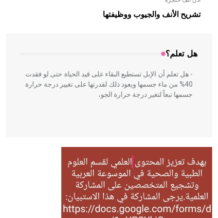
أذن أنف حنجرة
- هل تعلم أن الأبلق نوع من الفنون الهندسية التي ارتبطت
بالعمارة الإسلامية في بلاد الشام ومصر خاصة، حيث يحرص
تشريح الأنف والجيوب ووظيفتها
المعمار على بناء مداميكه وخاصة في الواجهات
هل تعلم؟
- هل تعلم أن الإبل تستطيع البقاء على قيد الحياة حتى لو فقدت
40% من ماء جسمها ويعود ذلك لقدرتها على تغيير درجة حرارة
جسمها تبعاً لتغير درجة حرارة الجو،
- هل تعلم أن أبقراط كتب في الطب أربعة مؤلفات هي:
الحكم، الأدلة، تنظيم التغذية، ورسالته في جروح الرأس. ويعود
له الفضل بأنه حرر الطب من الدين والفلسفة.