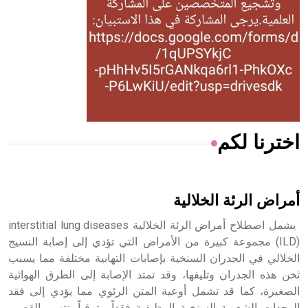
- هل تعلم أن المرجان إفراز حيواني يتكون في البحر ويتركب
من مادة كربونات الكلسيوم، وهو أحمر أو شديد الحمرة وهو
أجود أنواعه، ويمتاز بكبر الحجم ويسمى الش
اخترنا لكم
هل تعلم أن الأبسيد كلمة فرنسية اللفظ تم اعتمادها مصطلحاً
أثرياً يستخدم في العمارة عموماً وفي العمارة الدينية الخاصة
بالكنائس خصوصاً، وفي الإنكليزية أب
أمراض الرئة الخلالية
يشمل اصطلاح أمراض الرئة الخلالية interstitial lung diseases
(ILD) مجموعة كبيرة من الأمراض التي تؤدي إلى إصابة النسيج
الخلالي في الجدران السنخية بإصابات التهابية مختلفة مما يسبب
- هل تعلم أن أبجر Abgar اسم معروف جيداً يعود إلى عدد من
الملوك الذين حكموا مدينة إديسا (الرها) من أبجر الأول وحتى
ثخن هذه الجدران وتليفها، وقد تمتد الإصابة إلى الطرق الهوائية
التاسع، وهم ينتسبون إلى أسرة أوسروين
الصغيرة، كما قد تشمل أوعية المتن الرئوي مما يؤدي إلى فقد
الوحدات الشعرية السنخية الوظيفية فقداً مترقياً ينتهي بالقصور