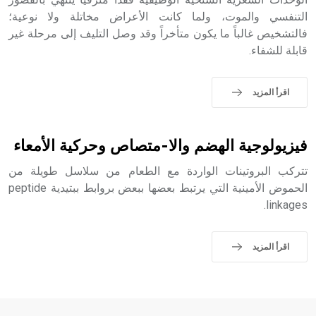
التنفسي والموت، ولما كانت الأعراض مخاتلة ولا نوعية؛
فالتشخيص غالباً ما يكون متأخراً وقد وصل التليف إلى مرحلة غير
قابلة للشفاء.
- هل تعلم أن الأبجدية الكنعانية تتألف من /22/ علامة كتابية
sign تكتب منفصلة غير متصلة، وتعتمد المبدأ الأكوروفوني،
حيث تقتصر القيمة الصوتية للعلامة الك
اقرأ المزيد
فيزيولوجية الهضم والا-متصاص وحركية الأمعاء
تتركب البروتينات الواردة مع الطعام من سلاسل طويلة من
الحموض الأمينية التي يرتبط بعضها ببعض بروابط ببتيدية peptide
linkages.
اقرأ المزيد