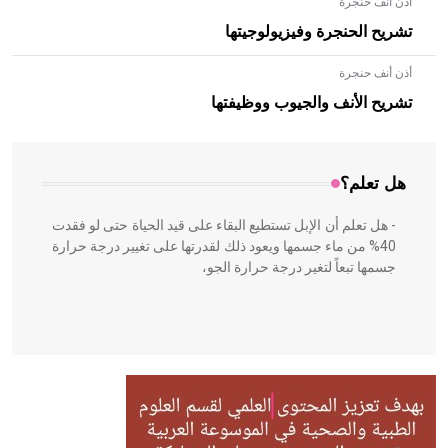
أذن أنف حنجرة
تشريح الحنجرة وفيزيولوجيتها
أذن أنف حنجرة
- هل تعلم أن الأبلق نوع من الفنون الهندسية التي ارتبطت
بالعمارة الإسلامية في بلاد الشام ومصر خاصة، حيث يحرص
تشريح الأنف والجيوب ووظيفتها
المعمار على بناء مداميكه وخاصة في الواجهات
هل تعلم؟
- هل تعلم أن الإبل تستطيع البقاء على قيد الحياة حتى لو فقدت
40% من ماء جسمها ويعود ذلك لقدرتها على تغيير درجة حرارة
جسمها تبعاً لتغير درجة حرارة الجو،
- هل تعلم أن أبقراط كتب في الطب أربعة مؤلفات هي:
الحكم، الأدلة، تنظيم التغذية، ورسالته في جروح الرأس. ويعود
له الفضل بأنه حرر الطب من الدين والفلسفة.