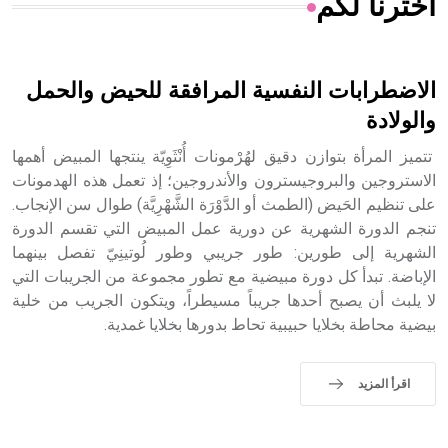
اخترنا لكم
هل تعلم أن الأبسيد كلمة فرنسية اللفظ تم اعتمادها مصطلحاً
أثرياً يستخدم في العمارة عموماً وفي العمارة الدينية الخاصة
بالكنائس خصوصاً، وفي الإنكليزية أب
الاضطرابات النفسية المرافقة للحيض والحمل
والولادة
تتميز المرأة بتوازن دقيق لهُرْمونات أُنْثَوِيّة ينتجها المبيض أهمها
- هل تعلم أن أبجر Abgar اسم معروف جيداً يعود إلى عدد من
الاستروجين والبروجيسترون والأندروجين؛ إذ تعمل هذه الهدمونات
الملوك الذين حكموا مدينة إديسا (الرها) من أبجر الأول وحتى
على تنظيم الحَيض (الطمث أو الدَّوْرَة الشَّهْرِيَّة) طوال سن الإنجاب.
التاسع، وهم ينتسبون إلى أسرة أوسروين
تنجم الدورة الشهرية عن دورية عمل المبيض التي تقسم الدورة
الشهرية إلى طورين: طور جريبي وطور لُوتينِيّ تفصل بينهما
الإباضة. تبدأ كل دورة مبيضية مع تطور مجموعة من الجريبات التي
لا يلبث أن يصبح أحدها جريباً مسيطراً، ويتكون الجريب من خلية
بيضية محاطة بخلايا حبيبية تحاط بدورها بخلايا غمدية.
- هل تعلم أن الأبجدية الكنعانية تتألف من /22/ علامة كتابية
sign تكتب منفصلة غير متصلة، وتعتمد المبدأ الأكوروفوني،
حيث تقتصر القيمة الصوتية للعلامة الك
اقرأ المزيد