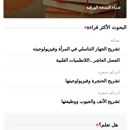
شراء النسخة الورقية
البحوث الأكثر قراءة
نسائية
تشريح الجهاز التناسلي في المرأة وفيزيولوجيته
الفصل العاشر ـ اللانظميات القلبية
أذن أنف حنجرة
تشريح الحنجرة وفيزيولوجيتها
أذن أنف حنجرة
- هل تعلم أن الأبلق نوع من الفنون الهندسية التي ارتبطت
بالعمارة الإسلامية في بلاد الشام ومصر خاصة، حيث يحرص
تشريح الأنف والجيوب ووظيفتها
المعمار على بناء مداميكه وخاصة في الواجهات
هل تعلم؟