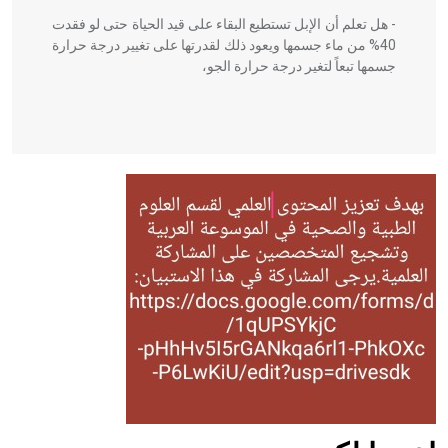
- هل تعلم أن الإبل تستطيع البقاء على قيد الحياة حتى لو فقدت
40% من ماء جسمها ويعود ذلك لقدرتها على تغيير درجة حرارة
جسمها تبعاً لتغير درجة حرارة الجو،
- هل تعلم أن أبقراط كتب في الطب أربعة مؤلفات هي:
الحكم، الأدلة، تنظيم التغذية، ورسالته في جروح الرأس. ويعود
له الفضل بأنه حرر الطب من الدين والفلسفة.
- هل تعلم أن المرجان إفراز حيواني يتكون في البحر ويتركب
من مادة كربونات الكلسيوم، وهو أحمر أو شديد الحمرة وهو
أجود أنواعه، ويمتاز بكبر الحجم ويسمى الش