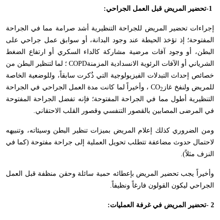
-1
تحضير المريض قبل العمل الجراحي
:
إجراءات تحضير المريض للجراحة التنظيرية أشد صرامة مما في الجراحة
المفتوحة؛ إذ تؤخذ الحيطة عند وجود البدانة، أو سوابق عمل جراحي على
البطن، أو وجود آفات مرضية مشاركة كالداء السكري أو ارتفاع الضغط
الشرياني أو الآفات الرئوية الانسدادية المزمنة
COPD
؛ لما لتنظير البطن من
خصائص إحداث التبدلات الفيزيولوجية التي ذُكرت سابقاً، وللوضعية الخاصة
للمريض ولنفخ غاز
CO
، وأخيراً لما كانت مدة العمل الجراحي في الجراحة
2
التنظيرية أطول مما في الجراحة المفتوحة؛ فإنه تفضل الجراحة المفتوحة
في المرضى المصابين بالقصور التنفسي وقصور القلب الاحتقاني
.
ومن الضروري كذلك إعلام المريض بميزات تنظير البطن وسيئاته، وتنبيهه
لاحتمال حدوث مضاعفة تتطلب تحويل العملية إلى جراحة مفتوحة (كما في
النزف مثلاً).
وأخيراً يجب تحضير المريض بإعطائه حمية سائلة وحقن منظفة قبل العمل
الجراحي ليكون القولون فارغاً ونظيفاً
.
- 2
تحضير المريض في غرفة العمليات
: