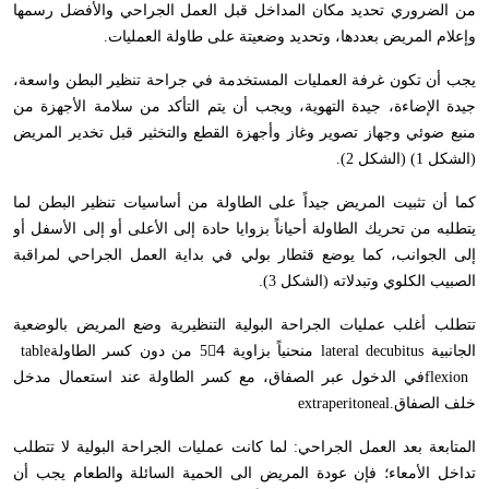
من الضروري تحديد مكان المداخل قبل العمل الجراحي والأفضل رسمها
وإعلام المريض بعددها، وتحديد وضعيتة على طاولة العمليات
.
يجب أن تكون غرفة العمليات المستخدمة في جراحة تنظير البطن واسعة،
جيدة الإضاءة، جيدة التهوية، ويجب أن يتم التأكد من سلامة الأجهزة من
منبع ضوئي وجهاز تصوير وغاز وأجهزة القطع والتخثير قبل تخدير المريض
(الشكل 1) (الشكل 2).
كما أن تثبيت المريض جيداً على الطاولة من أساسيات تنظير البطن لما
يتطلبه من تحريك الطاولة أحياناً بزوايا حادة إلى الأعلى أو إلى الأسفل أو
إلى الجوانب، كما يوضع قثطار بولي في بداية العمل الجراحي لمراقبة
الصبيب الكلوي وتبدلاته (الشكل 3).
تتطلب أغلب عمليات الجراحة البولية التنظيرية وضع المريض بالوضعية
الجانبية
lateral decubitus
منحنياً بزاوية 54ْ من دون كسر الطاولة
table
flexion
في الدخول عبر الصفاق، مع كسر الطاولة عند استعمال مدخل
خلف الصفاق
extraperitoneal.
المتابعة بعد العمل الجراحي: لما كانت عمليات الجراحة البولية لا تتطلب
تداخل الأمعاء؛ فإن عودة المريض الى الحمية السائلة والطعام يجب أن