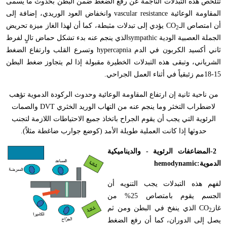
تتلخص هذه التبدلات الناجمة عن رفع الضغط ضمن البطن بحدوث ما يسمى
المقاومة الوعائية
vascular resistance
وانخفاض العود الوريدي، إضافة إلى
أن امتصاص الـ
CO
يؤدي إلى تبدلات مثبطة، كما أن لهذا الغاز ميزة تحريض
2
الجملة العصبية الودية
sympathic
الذي ينجم عنه بدء تشكل حماض تالٍ لفرط
ثاني أكسيد الكربون في الدم
hypercapnia
وتسرع القلب وارتفاع الضغط
الشرياني، وتبقى هذه التبدلات الخطيرة مقبولة إذا لم يتجاوز ضغط البطن
15-18مم زئبقياً في أثناء العمل الجراحي
.
من ناحية ثانية إن ارتفاع المقاومة الوعائية وحدوث الركودة الدموية تؤهب
لاضطراب التخثر وما ينجم عنه من التهاب الوريد الخثري
DVT
والصمات
الرئوية التي يجب أن يقوم الجراح باتخاذ جميع الاحتياطات اللازمة لتجنب
حدوثها إذا كانت العملية طويلة الأمد (كوضع جوارب ضاغطة مثلاً).
-2
المضاعفات الرئوية - والديناميكية
الدموية
hemodynamic:
لفهم هذه التبدلات يجب التنويه أن
الجسم يقوم بامتصاص 25% من
غاز
CO
الذي ينفخ في البطن ومن ثم
2
يصل إلى الدوران، كما أن رفع الضغط