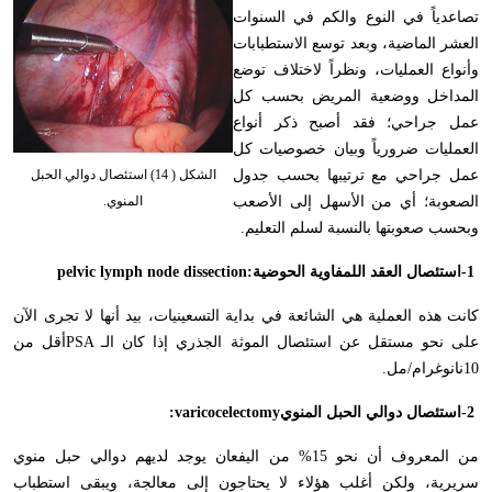
تصاعدياً في النوع والكم في السنوات
العشر الماضية، وبعد توسع الاستطبابات
وأنواع العمليات، ونظراً لاختلاف توضع
المداخل ووضعية المريض بحسب كل
عمل جراحي؛ فقد أصبح ذكر أنواع
العمليات ضرورياً وبيان خصوصيات كل
عمل جراحي مع ترتيبها بحسب جدول
الشكل ( 14) استئصال دوالي الحبل
الصعوبة؛ أي من الأسهل إلى الأصعب
المنوي.
وبحسب صعوبتها بالنسبة لسلم التعليم
.
-1
استئصال العقد اللمفاوية الحوضية
pelvic lymph node dissection:
كانت هذه العملية هي الشائعة في بداية التسعينيات، بيد أنها لا تجرى الآن
على نحو مستقل عن استئصال الموثة الجذري إذا كان الـ
PSA
أقل من
10نانوغرام/مل
.
-2
استئصال دوالي الحبل المنوي
:varicocelectomy
من المعروف أن نحو 15% من اليفعان يوجد لديهم دوالي حبل منوي
سريرية، ولكن أغلب هؤلاء لا يحتاجون إلى معالجة، ويبقى استطباب