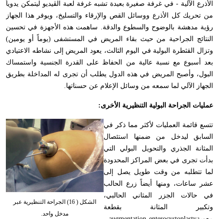
الأذرع الآلية - في غرفة صغيرة بعيدة تشبه غرفة لعبة الڤيديو ليتمكن يدوياً
من تحريك كل الأذرع ووسائل القص والإرقاء والتسليخ، ويوفر هذا الجهاز
رؤية مدهشة بالوضوح والسطوع والدقة. ساهمت هذه الأجهزة في تحسين
النتائج الجراحية من حيث بقاء المريض في المستشفى (يوماً أو يومين)
وتزال القثطرة البولية في اليوم الثالث، يعود المريض إلى نشاطه الاعتيادي
بعد أسبوع مع نسبة عالية من الحفاظ على القدرة الجنسية واستمساك
البول، وأصبح المريض في هذه الدول يطلب أن تجرى له المداخلة بطريق
الجهاز الآلي لما سمعه من وسائل الإعلام عن حسناتها
.
عمليات الجراحة البولية التنظيرية الأخرى
:
تتسع قائمة العمليات لأكثر مما ذكر في
السابق ليدخل من ضمنها استئصال
المثانة الجذري والتحويل البولي التي
بدأت تجرى في بعض المراكز المحدودة
لما تتطلبه من وقت طويل يصل إلى
عشر ساعات، ومنها أيضاً زرع الحالب
في حالات الجزر المثاني الحالبي،
الشكل ( 16) الجراحة التنظيرية عبر
وتكبير المثانة بقطعة
مدخل واحد.
معوية
augmentation enterocystoplasty
،