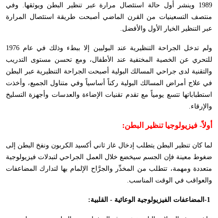
1989 وينشر أول حالة استئصال مرارة عبر تنظير البطن ويوثقها. وفي
منتصف التسعينيات من القرن الماضي أصبحت طريقة استئصال المرارة
عبر التنظير الخيار الأول والأفضل
.
ولم تدخل الجراحة التنظيرية عند البوليين إلا ببطء وذلك في عام 1976
للتحري عن الخصية المختفية عند الأطفال، ومع تحسن مستوى التدريب
والتقنية لدى جراحي المسالك البولية أصبحت الجراحة التنظيرية عبر البطن
في علاج أمراض المسالك البولية ركناً أساسياً وفي متناول الجميع، وأخذت
استطباباتها تتسع يومياً مع تقدم تقنيات الإضاءة والعدسات وأجهزة التسليخ
والإرقاء
.
أولاً-
فيزيولوجيا تنظير البطن
:
لما كان تنظير البطن يتطلب إدخال غاز ثاني أكسيد الكربون ونفخ البطن إلى
ضغوط معينة فإن الجسم سيخضع خلال العمل الجراحي لتبدلات فيزيولوجية
متعددة ومهمة، تتطلب من المخدِّر والجرَّاح الإلمام بها لتدارك المضاعفات
والعواقب في الوقت المناسب
.
-1
المضاعفات الفيزيولوجية الوعائية - القلبية
: