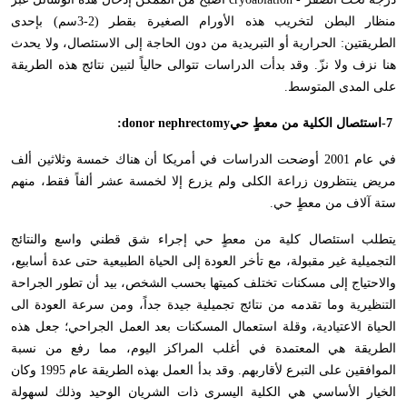
منظار البطن لتخريب هذه الأورام الصغيرة بقطر (2-3سم) بإحدى
الطريقتين: الحرارية أو التبريدية من دون الحاجة إلى الاستئصال، ولا يحدث
هنا نزف ولا نزّ. وقد بدأت الدراسات تتوالى حالياً لتبين نتائج هذه الطريقة
على المدى المتوسط
.
-7
استئصال الكلية من معطٍ حي
:donor nephrectomy
في عام 2001 أوضحت الدراسات في أمريكا أن هناك خمسة وثلاثين ألف
مريض ينتظرون زراعة الكلى ولم يزرع إلا لخمسة عشر ألفاً فقط، منهم
ستة آلاف من معطٍ حي
.
يتطلب استئصال كلية من معطٍ حي إجراء شق قطني واسع والنتائج
التجميلية غير مقبولة، مع تأخر العودة إلى الحياة الطبيعية حتى عدة أسابيع،
والاحتياج إلى مسكنات تختلف كميتها بحسب الشخص، بيد أن تطور الجراحة
التنظيرية وما تقدمه من نتائج تجميلية جيدة جداً، ومن سرعة العودة الى
الحياة الاعتيادية، وقلة استعمال المسكنات بعد العمل الجراحي؛ جعل هذه
الطريقة هي المعتمدة في أغلب المراكز اليوم، مما رفع من نسبة
الموافقين على التبرع لأقاربهم. وقد بدأ العمل بهذه الطريقة عام 1995 وكان
الخيار الأساسي هي الكلية اليسرى ذات الشريان الوحيد وذلك لسهولة