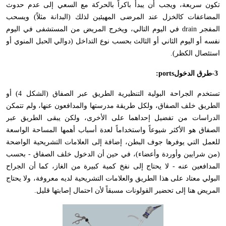
تكون سريعة، ويجب أن يبدأ باكراً بالحركة مع السعي إلى عدم حدوث
المضاعفات كالخزل عند المرضى المهيئين لذلك (البدانة مثلاً) ويسحب
المفجر
drain
في اليوم التالي، ويخرج المريض من المستشفى في اليوم
نفسه أو اليوم الثاني أو الثالث بحسب نوع التداخل (دوالي الحبل المنوي أو
استئصال الكظر).
-3
طرق الدخول
:ports
تستخدم الجراحة البولية التنظيرية الطريق عبر الصفاق (الشكل 4) أو
الطريق خلف الصفاق، ولكل طريقة مدرستها والمدافعون عنها، ولم تتمكن
الدراسات من تفضيل إحداهما على الأخرى، ولكن يبقى الطريق عبر
الصفاق هو الأكثر شيوعاً واستخداماً لعدة أسباب أهمها المساحة الواسعة
للعمل التي يوفرها جوف البطن، إضافة إلى العلامات التشريحية الواضحة
(من شرايين وأوردة وأعضاء)، في حين أن الدخول خلف الصفاق - بحسب
المدافعين عنه - لا يحتاج إلى نفخ كمية كبيرة من الغاز، كما أن الجراح
البولي معتاد على هذا الطريق والعلامات التشريحية لديه معروفة، ولا يحتاج
المريض هنا إلى تحضير القولونات مسبقاً لأن احتمال إصابتها قليل
.