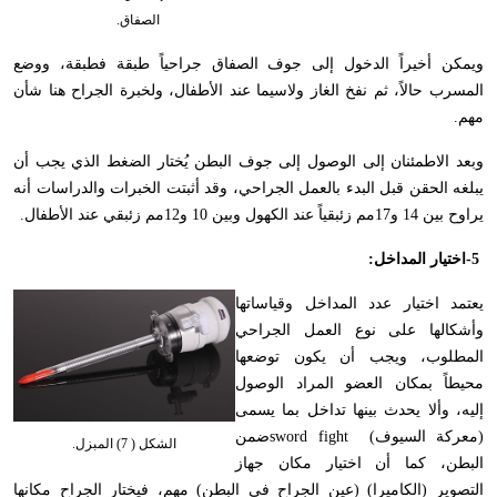
الصفاق.
ويمكن أخيراً الدخول إلى جوف الصفاق جراحياً طبقة فطبقة، ووضع
المسرب حالاً، ثم نفخ الغاز ولاسيما عند الأطفال، ولخبرة الجراح هنا شأن
مهم
.
وبعد الاطمئنان إلى الوصول إلى جوف البطن يُختار الضغط الذي يجب أن
يبلغه الحقن قبل البدء بالعمل الجراحي، وقد أثبتت الخبرات والدراسات أنه
يراوح بين 14 و17مم زئبقياً عند الكهول وبين 10 و12مم زئبقي عند الأطفال
.
-5
اختيار المداخل
:
يعتمد اختيار عدد المداخل وقياساتها
وأشكالها على نوع العمل الجراحي
المطلوب، ويجب أن يكون توضعها
محيطاً بمكان العضو المراد الوصول
إليه، وألا يحدث بينها تداخل بما يسمى
(معركة السيوف)
sword fight
ضمن
الشكل ( 7) المبزل.
البطن، كما أن اختيار مكان جهاز
التصوير (الكاميرا) (عين الجراح في البطن) مهم، فيختار الجراح مكانها