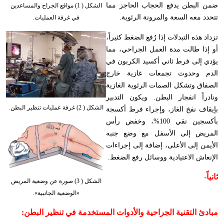
ضمن البطن يدفع الحجاب الحاجز مما
الشكل ( 1) مواقع الجراح والمساعدين
تتحدد معه السعة والمرونة الرئوية
.
في غرفة العمليات.
تزداد هذه التبدلات إذا رُفع الضغط كثيراً،
أو إذا طالت مدة العمل الجراحي، مما
يؤدي إلى فرط ثاني أكسيد الكربون في
الدم وحدوث تجمعات غازية خارج
الصفاق وتشكل الصمات الرئوية الغازية
ونادراً انفجار البطن. ويكون التدبير
الشكل ( 2) غرفة عمليات تنظير البطن.
بإيقاف نفخ الغاز، وإجراء فرط أكسجة
بأكسجين نقي 100%، وخفض رأس
المريض إلى الأسفل مع وضع جنبه
الأيمن إلى الأعلى، إضافة إلى إجراءات
الإنعاش الاعتيادية ووسائل رفع الضغط
.
ثانياً-
الشكل ( 3) صورة عن وضعية المريض
«الوضعية الجانبية».
مبادئ التقنية الجراحية والأدوات المستخدمة في تنظير البطن
: