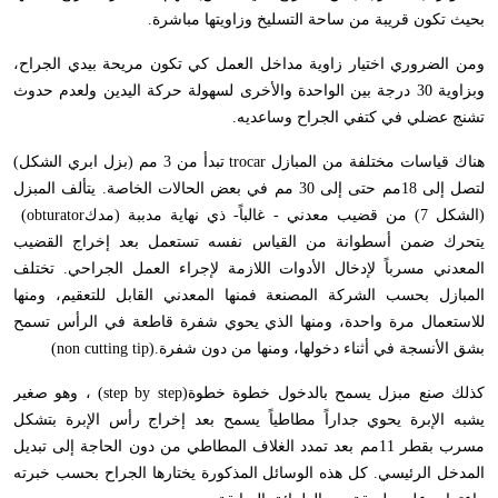
بحيث تكون قريبة من ساحة التسليخ وزاويتها مباشرة
.
ومن الضروري اختيار زاوية مداخل العمل كي تكون مريحة بيدي الجراح،
وبزاوية 30 درجة بين الواحدة والأخرى لسهولة حركة اليدين ولعدم حدوث
تشنج عضلي في كتفي الجراح وساعديه
.
هناك قياسات مختلفة من المبازل
trocar
تبدأ من 3 مم (بزل ابري الشكل)
لتصل إلى 18مم حتى إلى 30 مم في بعض الحالات الخاصة. يتألف المبزل
(الشكل 7) من قضيب معدني - غالباً- ذي نهاية مدببة (مدك
(obturator
يتحرك ضمن أسطوانة من القياس نفسه تستعمل بعد إخراج القضيب
المعدني مسرباً لإدخال الأدوات اللازمة لإجراء العمل الجراحي. تختلف
المبازل بحسب الشركة المصنعة فمنها المعدني القابل للتعقيم، ومنها
للاستعمال مرة واحدة، ومنها الذي يحوي شفرة قاطعة في الرأس تسمح
بشق الأنسجة في أثناء دخولها، ومنها من دون شفرة
(non cutting tip).
كذلك صنع مبزل يسمح بالدخول خطوة خطوة
(step by step)
، وهو صغير
يشبه الإبرة يحوي جداراً مطاطياً يسمح بعد إخراج رأس الإبرة بتشكل
مسرب بقطر 11مم بعد تمدد الغلاف المطاطي من دون الحاجة إلى تبديل
المدخل الرئيسي. كل هذه الوسائل المذكورة يختارها الجراح بحسب خبرته