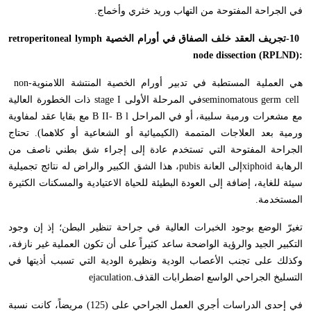
في الجراحة المفتوحة من التهاب وريد خثري وأخماج
.
-10
تجريف العقد خلف الصفاق في أورام الخصية
retroperitoneal lymph
node dissection (RPLND):
هي العملية المستطبة في تدبير أورام الخصية المنتشة اللامنوية
non-
seminomatous germ cell
في المرحلة الأولى
stage I
ذات الخطورة العالية
مع مشعرات ورمية سلبية، أو في المراحل
B II- B l
مع بقايا عقد لمفاوية
ورمية بعد العلاجات المتممة (الكيميائية أو الشعاعية أو كلاهما). تحتاج
الجراحة المفتوحة التي تستخدم عادة إلى إجراء شق بطني ناصف من
الرهابة
xiphoid
إلى العانة
pubis
، هذا الشق الكبير والراض له نتائج تجميلية
سيئة للغاية، إضافة إلى العودة البطيئة للحياة الاعتيادية والمسكنات الكثيرة
المستخدمة
.
تغيرّ الوضع بوجود الخبرات العالية في جراحة تنظير البطن؛ إذ إن وجود
التكبير الجيد والرؤية الواضحة ساعد كثيراً على أن تكون العملية غير نازفة،
وكذلك على تجنب الأعصاب الودية ونظيرة الودية التي تسبب أذيتها في
التسليخ الجراحي الواسع اضطرابات القذف
ejaculation.
في إحدى الدراسات أجري العمل الجراحي على (125) مريضاً، كانت نسبة