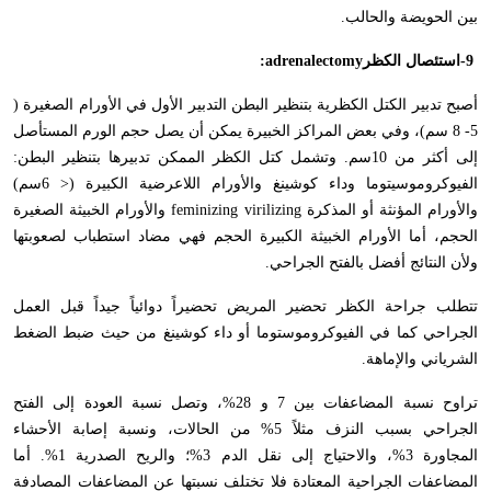
بين الحويضة والحالب
.
-9
استئصال الكظر
:adrenalectomy
أصبح تدبير الكتل الكظرية بتنظير البطن التدبير الأول في الأورام الصغيرة (
5- 8 سم)، وفي بعض المراكز الخبيرة يمكن أن يصل حجم الورم المستأصل
إلى أكثر من 10سم. وتشمل كتل الكظر الممكن تدبيرها بتنظير البطن:
الفيوكروموسيتوما وداء كوشينغ والأورام اللاعرضية الكبيرة (< 6سم)
والأورام المؤنثة أو المذكرة
feminizing virilizing
والأورام الخبيثة الصغيرة
الحجم، أما الأورام الخبيثة الكبيرة الحجم فهي مضاد استطباب لصعوبتها
ولأن النتائج أفضل بالفتح الجراحي
.
تتطلب جراحة الكظر تحضير المريض تحضيراً دوائياً جيداً قبل العمل
الجراحي كما في الفيوكروموستوما أو داء كوشينغ من حيث ضبط الضغط
الشرياني والإماهة
.
تراوح نسبة المضاعفات بين 7 و 28%، وتصل نسبة العودة إلى الفتح
الجراحي بسبب النزف مثلاً 5% من الحالات، ونسبة إصابة الأحشاء
المجاورة 3%، والاحتياج إلى نقل الدم 3%؛ والريح الصدرية 1%. أما
المضاعفات الجراحية المعتادة فلا تختلف نسبتها عن المضاعفات المصادفة