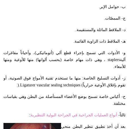
ب- حوامل الإبر
.
ج- الممصّات
.
د- الملاقط المائلة والمستقيمة
.
هـ- الملاقط ذات الزاوية القائمة
.
و- الأدوات التي تسمح بإجراء قطع آلي (أتوماتيكي)، وأحياناً مفاغرات
آلية
staplers
، وهي ذات مهام خاصة (بحسب ألوانها) منها للأوعية ومنها
للأمعاء
.
ز- أدوات التسليخ الخاصة: منها ما تستخدم تقنية الأمواج فوق الصوتية، أو
تقوم بإغلاق الأوعية حرارياً
vascular sealing techniques (
Ligaturer
).
ح- أكياس خاصة تسمح بوضع الأعضاء المستأصلة من البطن وهي بقياسات
مختلفة
.
ثالثاً-
أنواع العمليات الجراحية في الجراحة البولية التنظيرية
:
بعد أن أخذ تطبيق تنظير البطن منحى