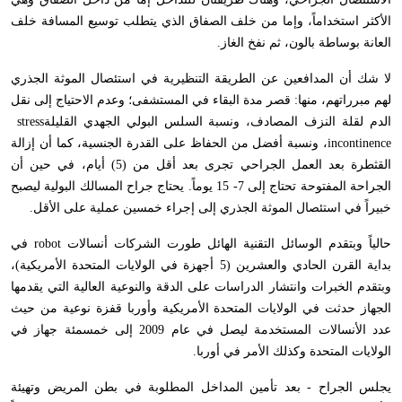
الأكثر استخداماً، وإما من خلف الصفاق الذي يتطلب توسيع المسافة خلف
العانة بوساطة بالون، ثم نفخ الغاز
.
لا شك أن المدافعين عن الطريقة التنظيرية في استئصال الموثة الجذري
لهم مبرراتهم، منها: قصر مدة البقاء في المستشفى؛ وعدم الاحتياج إلى نقل
الدم لقلة النزف المصادف، ونسبة السلس البولي الجهدي القليلة
stress
incontinence
، ونسبة أفضل من الحفاظ على القدرة الجنسية، كما أن إزالة
القثطرة بعد العمل الجراحي تجرى بعد أقل من (5) أيام، في حين أن
الجراحة المفتوحة تحتاج إلى 7- 15 يوماً. يحتاج جراح المسالك البولية ليصبح
خبيراً في استئصال الموثة الجذري إلى إجراء خمسين عملية على الأقل
.
حالياً وبتقدم الوسائل التقنية الهائل طورت الشركات أنسالات
robot
في
بداية القرن الحادي والعشرين (5 أجهزة في الولايات المتحدة الأمريكية)،
وبتقدم الخبرات وانتشار الدراسات على الدقة والنوعية العالية التي يقدمها
الجهاز حدثت في الولايات المتحدة الأمريكية وأوربا قفزة نوعية من حيث
عدد الأنسالات المستخدمة ليصل في عام 2009 إلى خمسمئة جهاز في
الولايات المتحدة وكذلك الأمر في أوربا
.
يجلس الجراح - بعد تأمين المداخل المطلوبة في بطن المريض وتهيئة