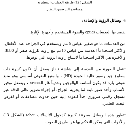
الشكل ( 12) طريقة العمليات التنظيرية
بمساعدة اليد ضمن البطن.
- 6
وسائل الرؤية والإضاءة
:
يقصد بها العدسات
optics
والضوء المستخدم وأجهزة الإنارة
.
من العدسات ما هو صغير بقياس 5 مم ويستخدم في الجراحة عند الأطفال،
والأكثر استخداماً العدسة من قياس 10مم مع زاوية للرؤية صفر أو 30ْْ،
والأخيرة هي الأكثر استخداماً لاتساع زاوية الرؤية التي توفرها
.
تنتقل الصورة من العدسة إلى شاشة تلفاز يفضل أن تكون كبيرة ذات
سطوع جيد وصور عالية الجودة
(HD)
، والمنبع الضوئي أساسي وهو منبع
ضوئي بارد قد يكون أساسه الهالوجين وحديثاً غاز الـ
xenon
، ويفضل توفير
الأسباب وأخد صور ثابتة لما يجريه الجراح، أو إجراء تصوير عالي الدقة عبر
مسجل رقمي ضروري جداً للعودة إليه حين حدوث مضاعفات أو لغرض
البحث العلمي
.
تتطور هذه الوسائل بسرعة كبيرة كدخول الأنسالات
robot
(الشكل 13)
والأدوات التي يمكن التحكم بها عن طريق الصوت
.