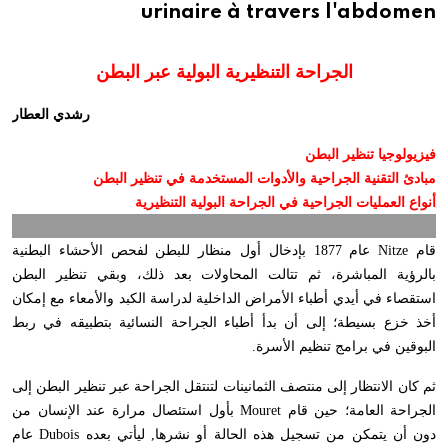
urinaire à travers l'abdomen
الجراحة التنظيرية البولية عبر البطن
رشدي العطار
فيزيولوجيا تنظير البطن
مبادئ التقنية الجراحية والأدوات المستخدمة في تنظير البطن
أنواع العمليات الجراحية في الجراحة البولية التنظيرية
قام
Nitze
عام 1877 بإدخال أول منظار للبطن لفحص الأحشاء البطنية
بالرؤية المباشرة، ثم تتالت المحاولات بعد ذلك، وبقي تنظير البطن
استقصاء في أيدي أطباء الأمراض الداخلية لدراسة الكبد والأمعاء مع إمكان
أخذ خزع بسيطة؛ إلى أن بدأ أطباء الجراحة النسائية بتطبيقه في ربط
البوقين في برامج تنظيم الأسرة
.
ثم كان الانتظار إلى منتصف الثمانينات لتنتقل الجراحة عبر تنظير البطن إلى
الجراحة العامة؛ حين قام
Mouret
بأول استئصال مرارة عند الإنسان من
دون أن يتمكن من تسجيل هذه الحالة أو نشرها, ليأتي بعده
Dubois
عام