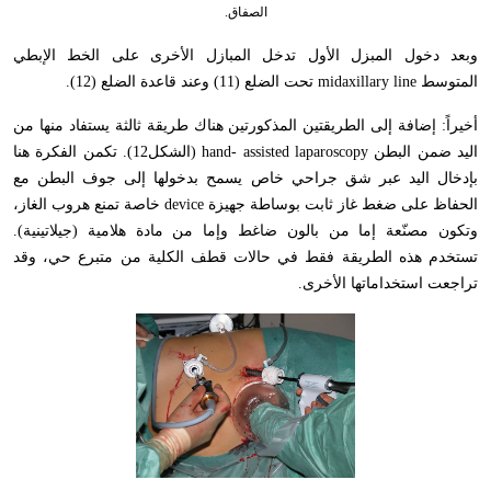
الصفاق.
وبعد دخول المبزل الأول تدخل المبازل الأخرى على الخط الإبطي
المتوسط
midaxillary line
تحت الضلع (11) وعند قاعدة الضلع (12).
أخيراً: إضافة إلى الطريقتين المذكورتين هناك طريقة ثالثة يستفاد منها من
اليد ضمن البطن
hand- assisted laparoscopy
(الشكل12). تكمن الفكرة هنا
بإدخال اليد عبر شق جراحي خاص يسمح بدخولها إلى جوف البطن مع
الحفاظ على ضغط غاز ثابت بوساطة جهيزة
device
خاصة تمنع هروب الغاز،
وتكون مصنّعة إما من بالون ضاغط وإما من مادة هلامية (جيلاتينية).
تستخدم هذه الطريقة فقط في حالات قطف الكلية من متبرع حي، وقد
تراجعت استخداماتها الأخرى
.