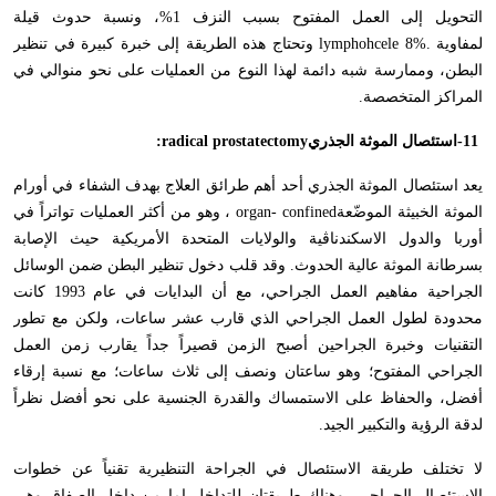
التحويل إلى العمل المفتوح بسبب النزف 1%، ونسبة حدوث قيلة
لمفاوية
lymphohcele 8%.
وتحتاج هذه الطريقة إلى خبرة كبيرة في تنظير
البطن، وممارسة شبه دائمة لهذا النوع من العمليات على نحو منوالي في
المراكز المتخصصة
.
-11
استئصال الموثة الجذري
:radical prostatectomy
يعد استئصال الموثة الجذري أحد أهم طرائق العلاج بهدف الشفاء في أورام
الموثة الخبيثة الموضّعة
organ- confined
، وهو من أكثر العمليات تواتراً في
أوربا والدول الاسكندناڤية والولايات المتحدة الأمريكية حيث الإصابة
بسرطانة الموثة عالية الحدوث. وقد قلب دخول تنظير البطن ضمن الوسائل
الجراحية مفاهيم العمل الجراحي، مع أن البدايات في عام 1993 كانت
محدودة لطول العمل الجراحي الذي قارب عشر ساعات، ولكن مع تطور
التقنيات وخبرة الجراحين أصبح الزمن قصيراً جداً يقارب زمن العمل
الجراحي المفتوح؛ وهو ساعتان ونصف إلى ثلاث ساعات؛ مع نسبة إرقاء
أفضل، والحفاظ على الاستمساك والقدرة الجنسية على نحو أفضل نظراً
لدقة الرؤية والتكبير الجيد
.
لا تختلف طريقة الاستئصال في الجراحة التنظيرية تقنياً عن خطوات
الاستئصال الجراحي، وهناك طريقتان للتداخل إما من داخل الصفاق وهي