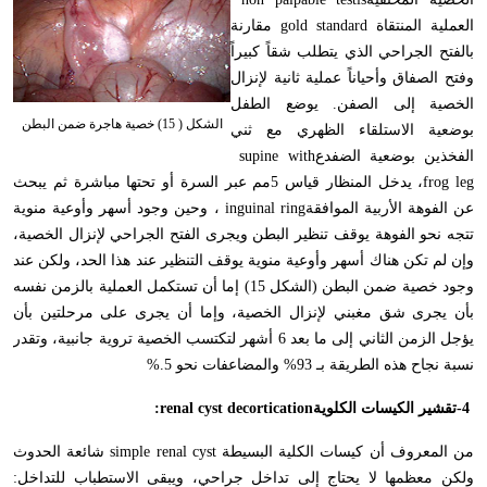
العملية المنتقاة
gold standard
مقارنة
بالفتح الجراحي الذي يتطلب شقاً كبيراً
وفتح الصفاق وأحياناً عملية ثانية لإنزال
الخصية إلى الصفن. يوضع الطفل
الشكل ( 15) خصية هاجرة ضمن البطن
بوضعية الاستلقاء الظهري مع ثني
الفخذين بوضعية الضفدع
supine with
frog leg
، يدخل المنظار قياس 5مم عبر السرة أو تحتها مباشرة ثم يبحث
عن الفوهة الأربية الموافقة
inguinal ring
، وحين وجود أسهر وأوعية منوية
تتجه نحو الفوهة يوقف تنظير البطن ويجرى الفتح الجراحي لإنزال الخصية،
وإن لم تكن هناك أسهر وأوعية منوية يوقف التنظير عند هذا الحد، ولكن عند
وجود خصية ضمن البطن (الشكل 15) إما أن تستكمل العملية بالزمن نفسه
بأن يجرى شق مغبني لإنزال الخصية، وإما أن يجرى على مرحلتين بأن
يؤجل الزمن الثاني إلى ما بعد 6 أشهر لتكتسب الخصية تروية جانبية، وتقدر
نسبة نجاح هذه الطريقة بـ 93% والمضاعفات نحو 5
%.
-4
تقشير الكيسات الكلوية
:renal cyst decortication
من المعروف أن كيسات الكلية البسيطة
simple renal cyst
شائعة الحدوث
ولكن معظمها لا يحتاج إلى تداخل جراحي، ويبقى الاستطباب للتداخل: