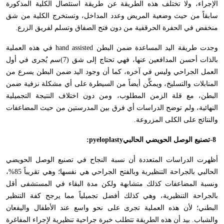
الإجراء، ولا تختلف هذه الطريقة عن طريقة استئصال الكلية المذكورة
سابقاً من حيث وضعية المريض وعدد المداخل، وتستخرج الكلية من شق
منخفض في الحفرة الحرقفية من دون فتح الصفاق وتسلم لفريق الزرع
.
وجدت طريقة اليد المساعدة ضمن البطن
hand assisted
في هذه العملية
بالذات أحسن المدافعين عنها، فهي تحتاج إلى شق (7)سم يُجرى في أول
العمل الجراحي وليس في آخره، كما أن وجود اليد ضمن البطن يسرع من
المنابلات والتسليخ، ويمكِّن أيضاً من السيطرة على أي مشكلة نزفية ضمن
البطن، مع قلة الزمن المطلوب، ومن دون اختلاف النتيجة التجميلية
النهائية، ولم توضح الدراسات أي فرق بين المدرستين من حيث المضاعفات
والنتائج على الكلى المزروعة
.
-8
تصنيع الوصل الحويضي الحالبي
:pyeloplasty
أظهرت الدراسات المتعددة أن نسبة النجاح في تصنيع الوصل الحويضي
الحالبي بالجراحة التنظيرية وبالفتح الجراحي هي نفسها؛ وهي تقريباً 85%،
ونسبة المضاعفات كذلك متشابهة ولكن مدة البقاء في المستشفى أقل
بالجراحة التنظيرية، وهي كذلك أفضل تجميلياً مما يرجح كفة التنظير
البطني؛ لأن هذه العملية تجرى على نحو واسع عند الأطفال واليفعان
والشباب. بيد أن هذه الطريقة تتطلب خبرة جراحية تنظيرية لإجراء المفاغرة