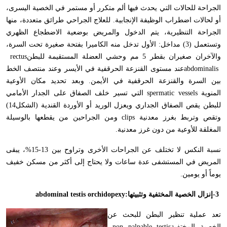
الجراحة للحالات التي يحدث فيها ألم متكرر أو مستمر في الخصية اليسرى،
أو لحالات اضطراب الوظيفة الإنجابية. للعلاج الجراحي طرائق متعددة، منها
الجراحة التنظيرية، يتم الدخول والمريض بوضعية الاضطجاع الظهري
وتستعمل (3) مداخل: الأول تدخل منه الكاميرا بفتحة صغيرة تحت السرة،
والآخران صغيران بقطر 5 مم وحشي العضلة المستقيمة للبطن
rectus
abdominalis
عند مستوى القنزعة الحرقفية في الأيسر وعند منتصف الخط
بين السرة والقنزعة الحرقفية في الأيمن. وبعد تحديد مكان الأوعية
المنوية
spermatic vessels
التي تسير خلف الصفاق على الجدار الأمامي
للبطن يقص الصفاق الجداري ويعزل الوريد أو الأوردة القندية (الشكل14)
وتقص وتربط بغرز معدنية
clips
ومن الجراحين من يقطعها بالوسيلة
المغلقة للأوعية من دون غرز معدنية
.
نسبة النكس لا تختلف عن الجراحات الأخرى وتراوح بين 13-15%، يبقى
المريض في المستشفى عدة ساعات ولا يحتاج إلى أكثر من مسكن خفيف
يوماً أو يومين
.
-3
إنزال الخصية المختفية وتثبيتها
abdominal testis orchidopexy:
تعد عملية تنظير البطن للبحث عن
الخصية المختفية
non palpable testis