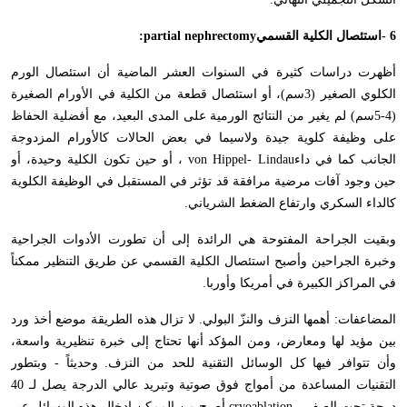
- 6
استئصال الكلية القسمي
:partial nephrectomy
أظهرت دراسات كثيرة في السنوات العشر الماضية أن استئصال الورم
الكلوي الصغير (3سم)، أو استئصال قطعة من الكلية في الأورام الصغيرة
(4-5سم) لم يغير من النتائج الورمية على المدى البعيد، مع أفضلية الحفاظ
على وظيفة كلوية جيدة ولاسيما في بعض الحالات كالأورام المزدوجة
الجانب كما في داء
von Hippel- Lindau
، أو حين تكون الكلية وحيدة، أو
حين وجود آفات مرضية مرافقة قد تؤثر في المستقبل في الوظيفة الكلوية
كالداء السكري وارتفاع الضغط الشرياني
.
وبقيت الجراحة المفتوحة هي الرائدة إلى أن تطورت الأدوات الجراحية
وخبرة الجراحين وأصبح استئصال الكلية القسمي عن طريق التنظير ممكناً
في المراكز الكبيرة في أمريكا وأوربا
.
المضاعفات: أهمها النزف والنزّ البولي. لا تزال هذه الطريقة موضع أخذ ورد
بين مؤيد لها ومعارض، ومن المؤكد أنها تحتاج إلى خبرة تنظيرية واسعة،
وأن تتوافر فيها كل الوسائل التقنية للحد من النزف. وحديثاً - وبتطور
التقنيات المساعدة من أمواج فوق صوتية وتبريد عالي الدرجة يصل لـ 40
درجة تحت الصفر
cryoablation -
أصبح من الممكن إدخال هذه الوسائل عبر