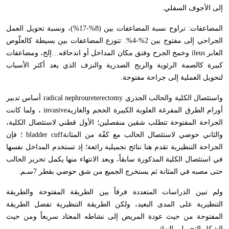
إلى الأجوف السفلي
.
المضاعفات: تراوح نسبة المضاعفات بين (8%-17%)، ونسبة تحويل العمل
الجراحي إلى مفتوح بين 2%-4%. تتوزع المضاعفات بين بسيطة كالعلّوص
العابر
ileus
وخمج الجرح وفتق مكان المداخل أو اندحاقه…إلخ، ومضاعفات
كبيرة كالصمة الرئوية والريح الصدرية والنزف الذي يعد أكثر الأسباب
لتحويل العملية إلى جراحة مفتوحة
.
واستئصال الكلية والحالب الجذري
radical nephroureterectomy
أساس تدبير
أورام الطرق المفرغة العلوية الكبيرة الحجم والغازية
invasive
، ولما كانت
الجراحة المفتوحة تتطلب شقين منفصلين؛ الأول قطني لاستئصال الكلية،
والثاني حوضي لاستئصال الحالب مع كفّة من المثانة
bladder cuff
؛ فإن
الجراحة التنظيرية تقدم هنا نتائج تجميلية رائعة؛ إذ تستخدم المداخل نفسها
في استئصال الكلية المذكورة سابقاً، وبعد الانتهاء منها يكمل تحرير الحالب
حتى مصبه في المثانة ثم يستخرج الجميع من شق حوضي بقطر 7سـم
.
ولم تبين الدراسات المتعددة فرقاً بين الطريقة المفتوحة والطريقة
التنظيرية على المدى البعيد، ولكن الطريقة التنظيرية تفضل الطريقة
المفتوحة من حيث عودة المريض إلى نشاطه المعتاد سريعاً ومن حيث
الشكل التجميلي النهائي
.