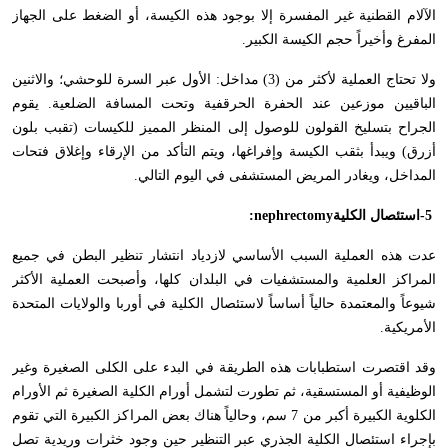
الآلام القطنية غير المفسرة إلا بوجود هذه الكيسة، أو الضغط على الجهاز
المفرغ وأخيراً حجم الكيسة الكبير
.
ولا تحتاج العملية لأكثر من (3) مداخل: الأول عبر السرة للوحشي؛ والاثنين
الباقيين موزعين عند الحفرة الحرقفية وتحت المسافة الضلعية. يقوم
الجراح بتسليخ القولون للوصول إلى المنظر المميز للكيسات (تقبب بلون
أزرق) ويبدأ بثقب الكيسة وإفراغها، ويتم التأكد من الإرقاء وإغلاق فتحات
المداخل، ويغادر المريض المستشفى في اليوم التالي
.
-5
استئصال الكلية
:nephrectomy
عدت هذه العملية السبب الأساسي لازدياد انتشار تنظير البطن في جميع
المراكز العلمية والمستشفيات في البلدان كلها، وأصبحت العملية الأكثر
شيوعاً والمعتمدة حالياً أساساً لاستئصال الكلية في أوربا والولايات المتحدة
الأمريكية
.
وقد اقتصرت استطبابات هذه الطريقة في البدء على الكلى الصغيرة وغير
الوظيفية أو المستسقية، ثم تطورت لتشمل أورام الكلية الصغيرة ثم الأورام
الكلوية الكبيرة أكبر من 7 سم، وحالياً هناك بعض المراكز الكبيرة التي تقوم
بإجراء استئصال الكلية الجذري عبر التنظير حين وجود خثرات وريدية تصل