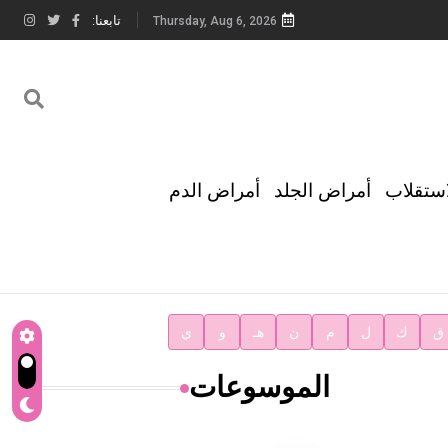
تابعنا:
Thursday, Aug 6, 2026
استقلاب
أمراض الجلد
أمراض الدم
ق
ك
ل
م
ن
هـ
و
ي
الموسوعات