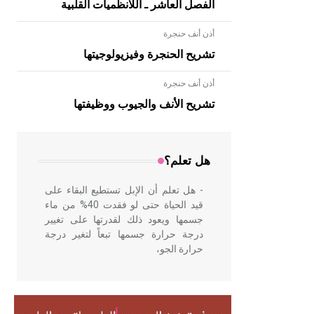
الفصل العاشر ـ اللانظميات القلبية
أذن أنف حنجرة
تشريح الحنجرة وفيزيولوجيتها
أذن أنف حنجرة
- هل تعلم أن الأبلق نوع من الفنون
الهندسية التي ارتبطت بالعمارة الإسلامية
تشريح الأنف والجيوب ووظيفتها
في بلاد الشام ومصر خاصة، حيث يحرص
المعمار على بناء مداميكه وخاصة في
الواجهات
هل تعلم؟
- هل تعلم أن الإبل تستطيع البقاء على
قيد الحياة حتى لو فقدت 40% من ماء
جسمها ويعود ذلك لقدرتها على تغيير
درجة حرارة جسمها تبعاً لتغير درجة
حرارة الجو،
- هل تعلم أن أبقراط كتب في الطب
أربعة مؤلفات هي: الحكم، الأدلة، تنظيم