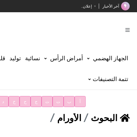
آخر الأخبار
إعلان..
فوز الأستاذ الدكتور محمود السيد بجائزة مجمع الملك سليما
صدور المجلد الثامن عشر من الموسوعة الطبية
صدور المجلد السابع من موسوعة الآثار في سورية
توصيات مجلس الإدارة
الجهاز الهضمي
أمراض الرأس
نسائية
توليد
قلب
شهر الكتاب السوري
تتمة التصنيفات
الأستاذ إياد خالد الطباع مدير عام لهيئة الموسوعة العربية
دار الفكر الموزع الحصري لمنشورات هيئة الموسوعة العرب
أ
ب
ت
ث
ج
ح
خ
د
البحوث
الأورام