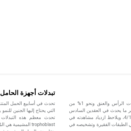
تبدلات أجهزة الحامل ا
يؤلف سرطان الحنجرة laryngeal cancer 25% من سرطانات الرأس والعنق ونحو 1% من
تحدث في أسابيع الحمل المتتال
ر ما يحدث في العقدين السادس
التي يحتاج إليها الجنين للنمو
والسابع من العمر، ويُشاهد في الذكور أكثر من الإناث بنسبة 4/1، ويلاحظ ازدياد مشاهدته في
تحدث معظم هذه التبدلات قب
 في الطبقات الفقيرة وتشخيصه في
trophoblast المشيمي