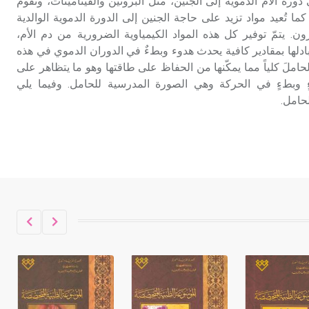
دورة الأم الدموية إلى الجنين، مثل البروتين والڤيتامينات، وتقوم
حكموا مدينة إديسا (الرها) من أبجر الأول
ما تُعيد مواد تزيد على حاجة الجنين إلى الدورة الدموية الوالدية
وحتى التاسع، وهم ينتسبون إلى أسرة
. يتمّ توفير كل هذه المواد الكيمياوية الضرورية من دم الأم،
أوسروين
تبادلها بمقادير كافية يحدث هدوء وبطءٌ في الدوران الدموي في هذه
حاملَ كلياً مما يمكّنها من الحفاظ على طاقتها وهو ما يتظاهر على
شُّغ plethora وهدوءٍ وبطءٍ في الحركة وهي الصورة المدرسية للحامل. وفيما يلي
- هل تعلم أن الأبجدية الكنعانية تتألف من
لحامل.
/22/ علامة كتابية sign تكتب منفصلة
غير متصلة، وتعتمد المبدأ الأكوروفوني،
حيث تقتصر القيمة الصوتية للعلامة الك