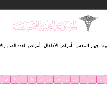
ن العالمي للغة العربية
ية
جهاز التنفس
أمراض الأطفال
أمراض الغدد الصم وال
ية
ذ
ر
ز
س
ش
ص
ض
ط
ظ
ع
غ
ف