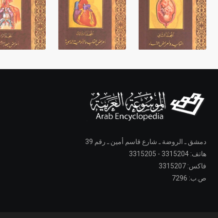
دمشق ـ الروضة ـ شارع قاسم أمين ـ رقم 39
هاتف: 3315204 - 3315205
فاكس: 3315207
ص.ب: 7296