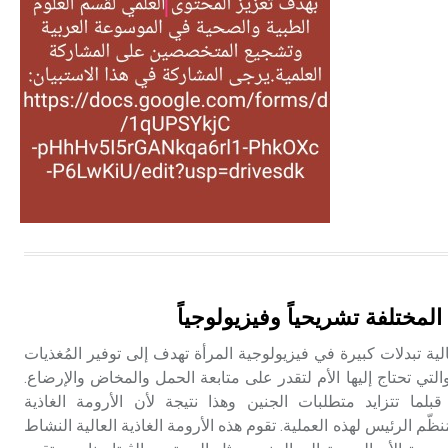
التغذية، ورسالته في جروح الرأس.
ويعود له الفضل بأنه حرر الطب من
الدين والفلسفة.
- هل تعلم أن المرجان إفراز حيواني
يتكون في البحر ويتركب من مادة
كربونات الكلسيوم، وهو أحمر أو شديد
الحمرة وهو أجود أنواعه، ويمتاز بكبر
الحجم ويسمى الش
هل تعلم أن الأبسيد كلمة فرنسية اللفظ
تم اعتمادها مصطلحاً أثرياً يستخدم في
لمختلفة تشريحياً وفيزيولوجياً
العمارة عموماً وفي العمارة الدينية
الخاصة بالكنائس خصوصاً، وفي
ية تبدلات كبيرة في فيزيولوجية المرأة تهدف إلى توفير المُغذيات
الإنكليزية أب
 والتي تحتاج إليها الأم لتقدر على متابعة الحمل والمخاض والإرضاع.
لما تتزايد متطلبات الجنين وهذا نتيجة لأن الأرومة الغاذية
- هل تعلم أن أبجر Abgar اسم معروف
ة هي المُنظّم الرئيس لهذه العملية. تقوم هذه الأرومة الغاذية العالية النشاط
جيداً يعود إلى عدد من الملوك الذين