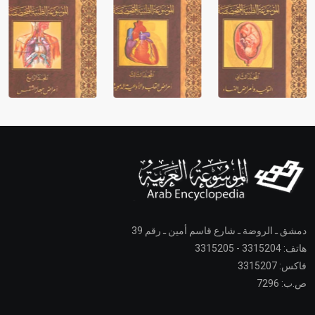
دمشق ـ الروضة ـ شارع قاسم أمين ـ رقم 39
هاتف: 3315204 - 3315205
فاكس: 3315207
ص.ب: 7296