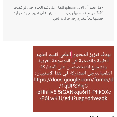
- هل تعلم أن الإبل تستطيع البقاء على قيد الحياة حتى لو فقدت
40% من ماء جسمها ويعود ذلك لقدرتها على تغيير درجة حرارة
جسمها تبعاً لتغير درجة حرارة الجو،
- هل تعلم أن أبقراط كتب في الطب أربعة مؤلفات هي:
الحكم، الأدلة، تنظيم التغذية، ورسالته في جروح الرأس. ويعود
له الفضل بأنه حرر الطب من الدين والفلسفة.
- هل تعلم أن المرجان إفراز حيواني يتكون في البحر ويتركب
من مادة كربونات الكلسيوم، وهو أحمر أو شديد الحمرة وهو
أجود أنواعه، ويمتاز بكبر الحجم ويسمى الش