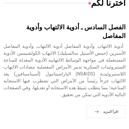
اخترنا لكم
هل تعلم أن الأبسيد كلمة فرنسية اللفظ تم اعتمادها مصطلحاً
أثرياً يستخدم في العمارة عموماً وفي العمارة الدينية الخاصة
بالكنائس خصوصاً، وفي الإنكليزية أب
الفصل السادس ـ أدوية الالتهاب وأدوية
المفاصل
أدوية الالتهاب وأدوية المفاصل أدوية الالتهاب وأدوية المفاصل
- هل تعلم أن أبجر Abgar اسم معروف جيداً يعود إلى عدد من
الأسبرين (حمض الأستيل سالسيليك) الالتهاب الكولشيسين الأدوية
الملوك الذين حكموا مدينة إديسا (الرها) من أبجر الأول وحتى
المستعملة في مواجهة الوسائط الالتهابية الأدوية المعدلة للمناعة
التاسع، وهم ينتسبون إلى أسرة أوسروين
الستيروئيدات السكرية تدبير الأمراض المفصلية مضادات الالتهاب
اللاستيروئيدية (NSAIDS) الباراسيتامول (أسيتامينافين) يعد
الالتهاب جزءاً رئيساً من الأمراض التي تضطرب فيها الاستجابة
المناعية؛ مما يتطلب تثبيط هذه الاستجابة أو تعديلها، وفي الصفحات
التالية الأدوية التي تمكن من تحقيق...
- هل تعلم أن الأبجدية الكنعانية تتألف من /22/ علامة كتابية
sign تكتب منفصلة غير متصلة، وتعتمد المبدأ الأكوروفوني،
حيث تقتصر القيمة الصوتية للعلامة الك
اقرأ المزيد