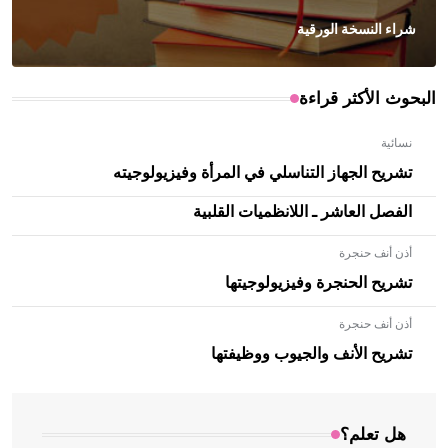
شراء النسخة الورقية
البحوث الأكثر قراءة
نسائية
تشريح الجهاز التناسلي في المرأة وفيزيولوجيته
الفصل العاشر ـ اللانظميات القلبية
أذن أنف حنجرة
تشريح الحنجرة وفيزيولوجيتها
أذن أنف حنجرة
- هل تعلم أن الأبلق نوع من الفنون الهندسية التي ارتبطت
بالعمارة الإسلامية في بلاد الشام ومصر خاصة، حيث يحرص
تشريح الأنف والجيوب ووظيفتها
المعمار على بناء مداميكه وخاصة في الواجهات
هل تعلم؟