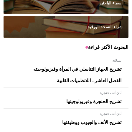
أسماء الباحثين
شراء النسخة الورقية
البحوث الأكثر قراءة
نسائية
تشريح الجهاز التناسلي في المرأة وفيزيولوجيته
الفصل العاشر ـ اللانظميات القلبية
أذن أنف حنجرة
تشريح الحنجرة وفيزيولوجيتها
أذن أنف حنجرة
- هل تعلم أن الأبلق نوع من الفنون الهندسية التي ارتبطت
بالعمارة الإسلامية في بلاد الشام ومصر خاصة، حيث يحرص
تشريح الأنف والجيوب ووظيفتها
المعمار على بناء مداميكه وخاصة في الواجهات