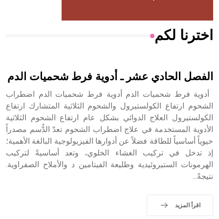
اخترنا لكم
هل تعلم أن الأبسيد كلمة فرنسية اللفظ تم اعتمادها مصطلحاً
أثرياً يستخدم في العمارة عموماً وفي العمارة الدينية الخاصة
بالكنائس خصوصاً، وفي الإنكليزية أب
الفصل الحادي عشر ـ أدوية فرط شحميات الدم
أدوية فرط شحميات الدم أدوية فرط شحميات الدم اضطراب
الشحوم ارتفاع الكولستيرول والشحوم الثلاثية المتشارك ارتفاع
الكولستيرول العلاج الدوائي بشكل عام ارتفاع الشحوم الثلاثية
- هل تعلم أن أبجر Abgar اسم معروف جيداً يعود إلى عدد من
الملوك الذين حكموا مدينة إديسا (الرها) من أبجر الأول وحتى
الأدوية المستخدمة في علاج اضطراب الشحوم تعدّ الدُّسم مصدراً
التاسع، وهم ينتسبون إلى أسرة أوسروين
حيوياً أساسياً للطاقة فضلاً عن أدوارها الفيزيولوجية البالغة الأهمية؛
إذ تدخل في تركيب الغشاء الخلوي، وتعد أساسيةً لتركيب
الهرمونات الستيروئيدية وطليعة الفيتامين د والأملاح الصفراوية.
نتيجةً...
- هل تعلم أن الأبجدية الكنعانية تتألف من /22/ علامة كتابية
sign تكتب منفصلة غير متصلة، وتعتمد المبدأ الأكوروفوني،
اقرأ المزيد
حيث تقتصر القيمة الصوتية للعلامة الك