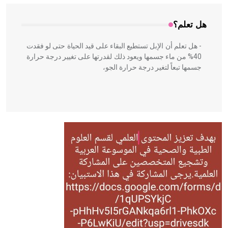
هل تعلم؟
- هل تعلم أن الإبل تستطيع البقاء على قيد الحياة حتى لو فقدت
40% من ماء جسمها ويعود ذلك لقدرتها على تغيير درجة حرارة
جسمها تبعاً لتغير درجة حرارة الجو،
- هل تعلم أن أبقراط كتب في الطب أربعة مؤلفات هي:
الحكم، الأدلة، تنظيم التغذية، ورسالته في جروح الرأس. ويعود
له الفضل بأنه حرر الطب من الدين والفلسفة.
- هل تعلم أن المرجان إفراز حيواني يتكون في البحر ويتركب
من مادة كربونات الكلسيوم، وهو أحمر أو شديد الحمرة وهو
أجود أنواعه، ويمتاز بكبر الحجم ويسمى الش