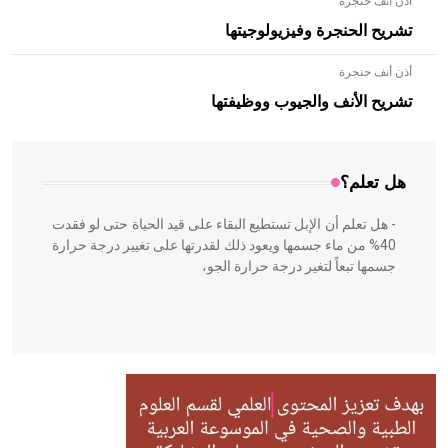
أذن أنف حنجرة
تشريح الحنجرة وفيزيولوجيتها
أذن أنف حنجرة
- هل تعلم أن الأبلق نوع من الفنون الهندسية التي ارتبطت
بالعمارة الإسلامية في بلاد الشام ومصر خاصة، حيث يحرص
تشريح الأنف والجيوب ووظيفتها
المعمار على بناء مداميكه وخاصة في الواجهات
هل تعلم؟
- هل تعلم أن الإبل تستطيع البقاء على قيد الحياة حتى لو فقدت
40% من ماء جسمها ويعود ذلك لقدرتها على تغيير درجة حرارة
جسمها تبعاً لتغير درجة حرارة الجو،
- هل تعلم أن أبقراط كتب في الطب أربعة مؤلفات هي:
الحكم، الأدلة، تنظيم التغذية، ورسالته في جروح الرأس. ويعود
له الفضل بأنه حرر الطب من الدين والفلسفة.