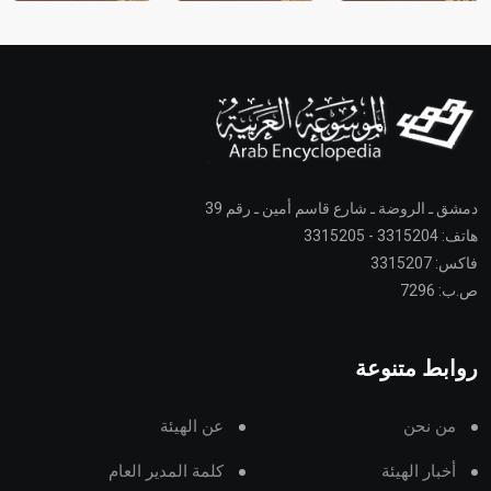
دمشق ـ الروضة ـ شارع قاسم أمين ـ رقم 39
هاتف: 3315204 - 3315205
فاكس: 3315207
ص.ب: 7296
روابط متنوعة
من نحن
عن الهيئة
أخبار الهيئة
كلمة المدير العام