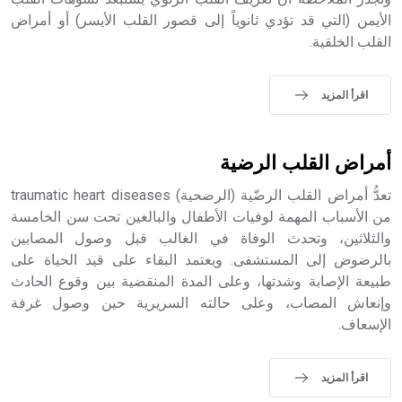
الأيمن (التي قد تؤدي ثانوياً إلى قصور القلب الأيسر) أو أمراض
القلب الخلقية.
- هل تعلم أن الأبجدية الكنعانية تتألف من /22/ علامة كتابية
sign تكتب منفصلة غير متصلة، وتعتمد المبدأ الأكوروفوني،
اقرأ المزيد
حيث تقتصر القيمة الصوتية للعلامة الك
أمراض القلب الرضية
تعدُّ أمراض القلب الرضّية (الرضحية) traumatic heart diseases
من الأسباب المهمة لوفيات الأطفال والبالغين تحت سن الخامسة
والثلاثين، وتحدث الوفاة في الغالب قبل وصول المصابين
بالرضوض إلى المستشفى. ويعتمد البقاء على قيد الحياة على
طبيعة الإصابة وشدتها، وعلى المدة المنقضية بين وقوع الحادث
وإنعاش المصاب، وعلى حالته السريرية حين وصول غرفة
الإسعاف.
اقرأ المزيد