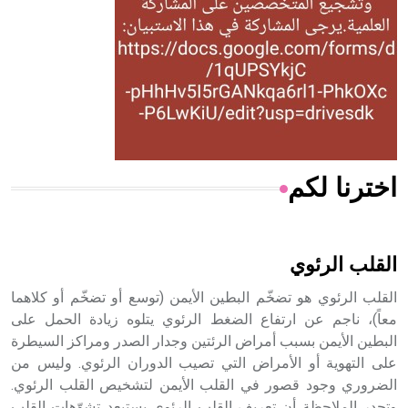
- هل تعلم أن المرجان إفراز حيواني يتكون في البحر ويتركب
من مادة كربونات الكلسيوم، وهو أحمر أو شديد الحمرة وهو
أجود أنواعه، ويمتاز بكبر الحجم ويسمى الش
اخترنا لكم
هل تعلم أن الأبسيد كلمة فرنسية اللفظ تم اعتمادها مصطلحاً
أثرياً يستخدم في العمارة عموماً وفي العمارة الدينية الخاصة
بالكنائس خصوصاً، وفي الإنكليزية أب
القلب الرئوي
القلب الرئوي هو تضخّم البطين الأيمن (توسع أو تضخّم أو كلاهما
معاً)، ناجم عن ارتفاع الضغط الرئوي يتلوه زيادة الحمل على
البطين الأيمن بسبب أمراض الرئتين وجدار الصدر ومراكز السيطرة
- هل تعلم أن أبجر Abgar اسم معروف جيداً يعود إلى عدد من
الملوك الذين حكموا مدينة إديسا (الرها) من أبجر الأول وحتى
على التهوية أو الأمراض التي تصيب الدوران الرئوي. وليس من
التاسع، وهم ينتسبون إلى أسرة أوسروين
الضروري وجود قصور في القلب الأيمن لتشخيص القلب الرئوي.
وتجدر الملاحظة أن تعريف القلب الرئوي يستبعد تشوّهات القلب