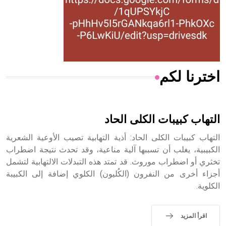
- هل تعلم أن المرجان إفراز حيواني يتكون في البحر ويتركب
من مادة كربونات الكلسيوم، وهو أحمر أو شديد الحمرة وهو
أجود أنواعه، ويمتاز بكبر الحجم ويسمى الش
اخترنا لكم
هل تعلم أن الأبسيد كلمة فرنسية اللفظ تم اعتمادها مصطلحاً
أثرياً يستخدم في العمارة عموماً وفي العمارة الدينية الخاصة
بالكنائس خصوصاً، وفي الإنكليزية أب
التهاب كبيبات الكلى الحاد
التهاب كبيبات الكلى الحاد: أذية التهابية تصيب الأوعية الشعرية
الكبيبية، يغلب أن تسببها آلية مناعية، وقد تحدث نتيجة اضطراب
تخثري أو اضطراب موروث. قد تمتد هذه التبدلات الالتهابية لتشمل
- هل تعلم أن أبجر Abgar اسم معروف جيداً يعود إلى عدد من
الملوك الذين حكموا مدينة إديسا (الرها) من أبجر الأول وحتى
أجزاء أخرى من النفرون (الكُليون) الكلوي إضافة إلى الكبيبة
التاسع، وهم ينتسبون إلى أسرة أوسروين
الكلوية.
اقرأ المزيد