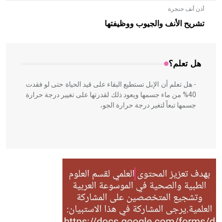
أذن أنف حنجرة
- هل تعلم أن الأبلق نوع من الفنون الهندسية التي ارتبطت
بالعمارة الإسلامية في بلاد الشام ومصر خاصة، حيث يحرص
تشريح الأنف والجيوب ووظيفتها
المعمار على بناء مداميكه وخاصة في الواجهات
هل تعلم؟
- هل تعلم أن الإبل تستطيع البقاء على قيد الحياة حتى لو فقدت
40% من ماء جسمها ويعود ذلك لقدرتها على تغيير درجة حرارة
جسمها تبعاً لتغير درجة حرارة الجو،
- هل تعلم أن أبقراط كتب في الطب أربعة مؤلفات هي:
الحكم، الأدلة، تنظيم التغذية، ورسالته في جروح الرأس. ويعود
له الفضل بأنه حرر الطب من الدين والفلسفة.