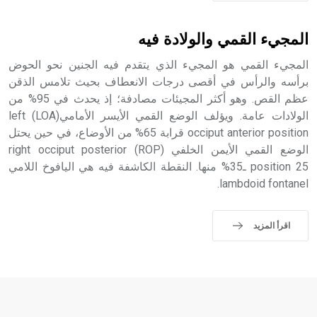
- هل تعلم أن الأبجدية الكنعانية تتألف من /22/ علامة كتابية
sign تكتب منفصلة غير متصلة، وتعتمد المبدأ الأكوروفوني،
المجيء القمي والولادة فيه
حيث تقتصر القيمة الصوتية للعلامة الك
المجيء القمي هو المجيء الذي يتقدم فيه الجنين نحو الحوض
برأسه والرأس في أقصى درجات الانعطاف بحيث تلامس الذقن
عظم القص. وهو أكثر المجيئات مصادفة؛ إذ يحدث في 95% من
الولادات عامة. ويؤلف الوضع القمي الأيسر الأمامي(LOA) left
occiput anterior position قرابة 65% من الأوضاع، في حين يحتل
الوضع القمي الأيمن الخلفي (ROP) right occiput posterior
position 25 ـ35% منها. النقطة الكاشفة فيه هي اليافوخ اللامي
lambdoid fontanel.
اقرأ المزيد