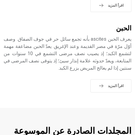
اقرأ المزيد
- هل تعلم أن الأبجدية الكنعانية تتألف من /22/ علامة كتابية
الحبن
sign تكتب منفصلة غير متصلة، وتعتمد المبدأ الأكوروفوني،
حيث تقتصر القيمة الصوتية للعلامة الك
يعرف الحبن ascites بأنه تجمع سائل حر في جوف الصفاق. وصف
أوّل مرّة في مصر القديمة وعند الإغريق. يعدّ الحبن مضاعفة مهمة
لتشمع الكبد؛ إذ يصيب نصف مرضى التشمع في 10 سنوات من
المتابعة، ويعدّ حدوثه علامة إنذار سيئ؛ إذ يتوفى نصف المرضى في
سنتين إذا لم يعالج المريض بزرع الكبد.
اقرأ المزيد
المجلدات الصادرة عن الموسوعة