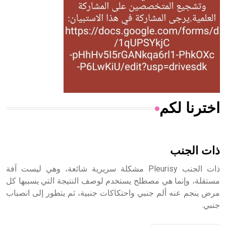
- هل تعلم أن المرجان إفراز حيواني يتكون في البحر ويتركب
من مادة كربونات الكلسيوم، وهو أحمر أو شديد الحمرة وهو
أجود أنواعه، ويمتاز بكبر الحجم ويسمى الش
اخترنا لكم
هل تعلم أن الأبسيد كلمة فرنسية اللفظ تم اعتمادها مصطلحاً
أثرياً يستخدم في العمارة عموماً وفي العمارة الدينية الخاصة
بالكنائس خصوصاً، وفي الإنكليزية أب
ذات الجنب
ذات الجنب Pleurisy مشكلة سريرية شائعة، وهي ليست آفة
مستقلة، وإنما هي مصطلح يستخدم لوصف النتيجة التي يسببها كل
مرض ينجم عنه ألم جنبي واحتكاكات جنبية، ثم يتطور إلى انصباب
- هل تعلم أن أبجر Abgar اسم معروف جيداً يعود إلى عدد من
جنبي.
الملوك الذين حكموا مدينة إديسا (الرها) من أبجر الأول وحتى
التاسع، وهم ينتسبون إلى أسرة أوسروين