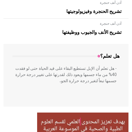
أذن أنف حنجرة
تشريح الحنجرة وفيزيولوجيتها
أذن أنف حنجرة
- هل تعلم أن الأبلق نوع من الفنون الهندسية التي ارتبطت
بالعمارة الإسلامية في بلاد الشام ومصر خاصة، حيث يحرص
تشريح الأنف والجيوب ووظيفتها
المعمار على بناء مداميكه وخاصة في الواجهات
هل تعلم؟
- هل تعلم أن الإبل تستطيع البقاء على قيد الحياة حتى لو فقدت
40% من ماء جسمها ويعود ذلك لقدرتها على تغيير درجة حرارة
جسمها تبعاً لتغير درجة حرارة الجو،
- هل تعلم أن أبقراط كتب في الطب أربعة مؤلفات هي:
الحكم، الأدلة، تنظيم التغذية، ورسالته في جروح الرأس. ويعود
له الفضل بأنه حرر الطب من الدين والفلسفة.