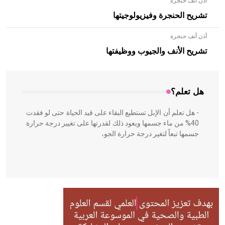
أذن أنف حنجرة
تشريح الحنجرة وفيزيولوجيتها
أذن أنف حنجرة
- هل تعلم أن الأبلق نوع من الفنون الهندسية التي ارتبطت
بالعمارة الإسلامية في بلاد الشام ومصر خاصة، حيث يحرص
تشريح الأنف والجيوب ووظيفتها
المعمار على بناء مداميكه وخاصة في الواجهات
هل تعلم؟
- هل تعلم أن الإبل تستطيع البقاء على قيد الحياة حتى لو فقدت
40% من ماء جسمها ويعود ذلك لقدرتها على تغيير درجة حرارة
جسمها تبعاً لتغير درجة حرارة الجو،
- هل تعلم أن أبقراط كتب في الطب أربعة مؤلفات هي:
الحكم، الأدلة، تنظيم التغذية، ورسالته في جروح الرأس. ويعود
له الفضل بأنه حرر الطب من الدين والفلسفة.