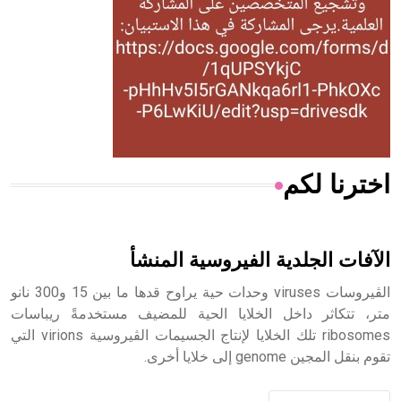
- هل تعلم أن المرجان إفراز حيواني يتكون في البحر ويتركب
من مادة كربونات الكلسيوم، وهو أحمر أو شديد الحمرة وهو
أجود أنواعه، ويمتاز بكبر الحجم ويسمى الش
اخترنا لكم
هل تعلم أن الأبسيد كلمة فرنسية اللفظ تم اعتمادها مصطلحاً
أثرياً يستخدم في العمارة عموماً وفي العمارة الدينية الخاصة
بالكنائس خصوصاً، وفي الإنكليزية أب
الآفات الجلدية الفيروسية المنشأ
الڤيروسات viruses وحدات حية يراوح قدها ما بين 15 و300 نانو
متر، تتكاثر داخل الخلايا الحية للمضيف مستخدمةً ريباسات
ribosomes تلك الخلايا لإنتاج الجسيمات الڤيروسية virions التي
- هل تعلم أن أبجر Abgar اسم معروف جيداً يعود إلى عدد من
تقوم بنقل المجين genome إلى خلايا أخرى.
الملوك الذين حكموا مدينة إديسا (الرها) من أبجر الأول وحتى
التاسع، وهم ينتسبون إلى أسرة أوسروين