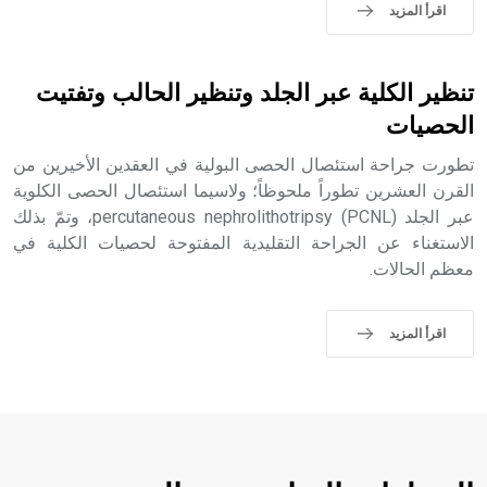
اقرأ المزيد
- هل تعلم أن الأبجدية الكنعانية تتألف من /22/ علامة كتابية
تنظير الكلية عبر الجلد وتنظير الحالب وتفتيت
sign تكتب منفصلة غير متصلة، وتعتمد المبدأ الأكوروفوني،
الحصيات
حيث تقتصر القيمة الصوتية للعلامة الك
تطورت جراحة استئصال الحصى البولية في العقدين الأخيرين من
القرن العشرين تطوراً ملحوظاً؛ ولاسيما استئصال الحصى الكلوية
عبر الجلد percutaneous nephrolithotripsy (PCNL)، وتمّ بذلك
الاستغناء عن الجراحة التقليدية المفتوحة لحصيات الكلية في
معظم الحالات.
اقرأ المزيد