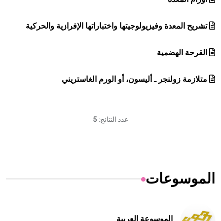
تشريح المعدة وفيزيولوجيتها واختباراتها الإفرازية والحركية
القرحة الهضمية
متلازمة زولنجر ـ أليسون، أو الورم الغاستريني
عدد النتائج:
5
الموسوعات
الموسوعة العربية