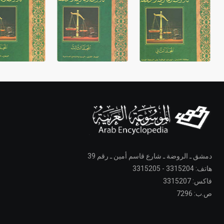
دمشق ـ الروضة ـ شارع قاسم أمين ـ رقم 39
هاتف: 3315204 - 3315205
فاكس: 3315207
ص.ب: 7296