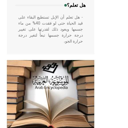
هل تعلم؟
- هل تعلم أن الإبل تستطيع البقاء على
قيد الحياة حتى لو فقدت 40% من ماء
جسمها ويعود ذلك لقدرتها على تغيير
درجة حرارة جسمها تبعاً لتغير درجة
حرارة الجو،
- هل تعلم أن أبقراط كتب في الطب
أربعة مؤلفات هي: الحكم، الأدلة، تنظيم
التغذية، ورسالته في جروح الرأس.
ويعود له الفضل بأنه حرر الطب من
الدين والفلسفة.
- هل تعلم أن المرجان إفراز حيواني
يتكون في البحر ويتركب من مادة
كربونات الكلسيوم، وهو أحمر أو شديد
الحمرة وهو أجود أنواعه، ويمتاز بكبر
الحجم ويسمى الش