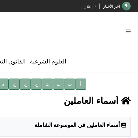
آخر الأخبار
إعلان..
فوز الأستاذ الدكتور محمود السيد بجائزة مجمع الملك سليما
صدور المجلد الثامن عشر من الموسوعة الطبية
صدور المجلد السابع من موسوعة الآثار في سورية
توصيات مجلس الإدارة
العلوم الشرعية
القانون الت
شهر الكتاب السوري
الأستاذ إياد خالد الطباع مدير عام لهيئة الموسوعة العربية
أ
ب
ت
ث
ج
ح
خ
د
دار الفكر الموزع الحصري لمنشورات هيئة الموسوعة العرب
أسماء العاملين
أسماء العاملين في الموسوعة الشاملة