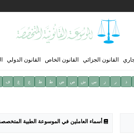
ن العالمي للغة العربية
جاري
القانون الجزائي
القانون الخاص
القانون الدولي
ال
ذ
ر
ز
س
ش
ص
ض
ط
ظ
ع
غ
ف
ية
أسماء العاملين في الموسوعة الطبية المتخصصة