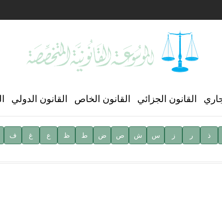
ن العالمي للغة العربية
جاري
القانون الجزائي
القانون الخاص
القانون الدولي
ال
ذ
ر
ز
س
ش
ص
ض
ط
ظ
ع
غ
ف
ية