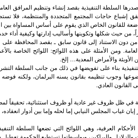
درها السلطة التنفيذية بقصد إنشاء وتنظيم المرافق العامة
حقق إشباع حاجات المجتمع المتجددة والمنتظمة، فلا تستط
اضعة للقانون الخاص الذي يقوم على أساس المساواة بين ا
ً، من حيث شكلها وتكوينها وأساليب إدارتها وكيفية أداء خدما
من دون الاستناد إلى قانون سابق ـ بقصد المحافظة على ا
لعامة. ومن الأمثلة على هذه اللوائح: اللوائح الخاصة بالأ
ن الأوبئة والأمراض المعدية… إلخ.
نفيذية بناء على تفويضها في ذلك من جانب السلطة التشري
وضوعها وجوب تنظيمه بقانون يسنه البرلمان، ولكنه فوضه 
ى القانون العادي.
ة في ظل ظروف غير عادية أو ظروف استثنائية، تحقيقاً لمص
ر إبان غياب المجلس النيابي إما لحله وإما بين أدوار انعقاده،
أحكام العرفية، وهي اللوائح التي تضعها السلطة التنفيذ
والزلازل والبراكين، وبواسطتها تستطيع الحكومة تعطيل ح