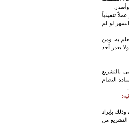
وأصدر.
اً تنفيذياً
السهر لو لم
علم به، ومن
لا يعذر أحد
مى بالتشريع
يادة النظام
ة:
وذلك بإيراد
 التشريع من