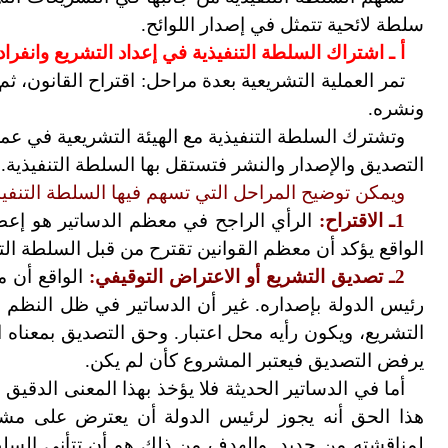
سلطة لائحية تتمثل في إصدار اللوائح.
أ ـ اشتراك السلطة التنفيذية في إعداد التشريع وانفراد
تمر العملية التشريعية بعدة مراحل: اقتراح القانون،
ونشره.
وتشترك السلطة التنفيذية مع الهيئة التشريعية في عمل
التصديق والإصدار والنشر فتستقل بها السلطة التنفيذية.
ويمكن توضيح المراحل التي تسهم فيها السلطة التنفيذ
1ـ الاقتراح:
الرأي الراجح في معظم الدساتير هو إعطاء
الواقع يؤكد أن معظم القوانين تقترح من قبل السلطة التن
2ـ تصديق التشريع أو الاعتراض التوقيفي:
الواقع أن م
رئيس الدولة بإصداره. غير أن الدساتير في ظل النظم ا
التشريع، ويكون رأيه محل اعتبار. وحق التصديق بمعناه 
يرفض التصديق فيعتبر المشروع كأن لم يكن.
أما في الدساتير الحديثة فلا يؤخذ بهذا المعنى الدقي
هذا الحق أنه يجوز لرئيس الدولة أن يعترض على مشرو
لمناقشته من جديد. والهدف من ذلك هو أن تتأنى السلط