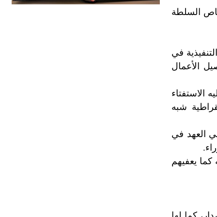
صاص السلطة
هل تعلم أن الأبسيد كلمة فرنسية اللفظ
تم اعتمادها مصطلحاً أثرياً يستخدم في
العمارة عموماً وفي العمارة الدينية
لتنفيذية في
الخاصة بالكنائس خصوصاً، وفي
يل الأعمال
الإنكليزية أب
ه الاستفتاء
- هل تعلم أن أبجر Abgar اسم معروف
قراطية شبه
جيداً يعود إلى عدد من الملوك الذين
حكموا مدينة إديسا (الرها) من أبجر الأول
ي العهد في
وحتى التاسع، وهم ينتسبون إلى أسرة
أوسروين
اء.
 كما يعفيهم
- هل تعلم أن الأبجدية الكنعانية تتألف من
/22/ علامة كتابية sign تكتب منفصلة
غير متصلة، وتعتمد المبدأ الأكوروفوني،
حيث تقتصر القيمة الصوتية للعلامة الك
ار، كما لها