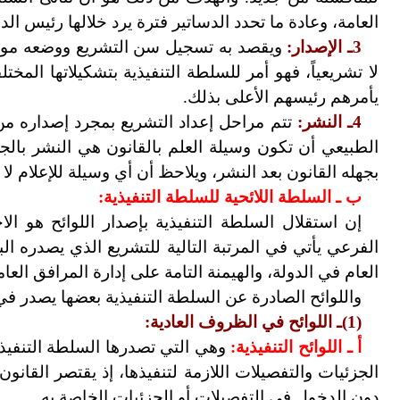
العامة، وعادة ما تحدد الدساتير فترة يرد خلالها رئيس الد
3ـ الإصدار:
ويقصد به تسجيل سن التشريع ووضعه موضع ال
لا تشريعياً، فهو أمر للسلطة التنفيذية بتشكيلاتها المخت
يأمرهم رئيسهم الأعلى بذلك.
4ـ النشر:
تتم مراحل إعداد التشريع بمجرد إصداره من ج
الطبيعي أن تكون وسيلة العلم بالقانون هي النشر بالجريد
بجهله القانون بعد النشر، ويلاحظ أن أي وسيلة للإعلام لا 
ب ـ السلطة اللائحية للسلطة التنفيذية:
إن استقلال السلطة التنفيذية بإصدار اللوائح هو ال
الفرعي يأتي في المرتبة التالية للتشريع الذي يصدره الب
العام في الدولة، والهيمنة التامة على إدارة المرافق العام
واللوائح الصادرة عن السلطة التنفيذية بعضها يصدر في
(1)ـ اللوائح في الظروف العادية:
أ ـ اللوائح التنفيذية:
وهي التي تصدرها السلطة التنفيذية
الجزئيات والتفصيلات اللازمة لتنفيذها، إذ يقتصر القانون
دون الدخول في التفصيلات أو الجزئيات الخاصة به.