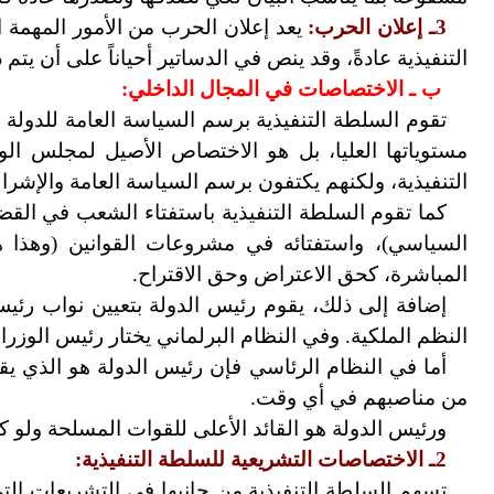
3ـ إعلان الحرب:
يعد إعلان الحرب من الأمور المهمة
التنفيذية عادةً، وقد ينص في الدساتير أحياناً على أن يتم ذ
ب ـ الاختصاصات في المجال الداخلي:
تقوم السلطة التنفيذية برسم السياسة العامة للدولة
مستوياتها العليا، بل هو الاختصاص الأصيل لمجلس الو
التنفيذية، ولكنهم يكتفون برسم السياسة العامة والإشرا
كما تقوم السلطة التنفيذية باستفتاء الشعب في القضايا
السياسي)، واستفتائه في مشروعات القوانين (وهذا ه
المباشرة، كحق الاعتراض وحق الاقتراح.
إضافة إلى ذلك، يقوم رئيس الدولة بتعيين نواب رئيس
النظم الملكية. وفي النظام البرلماني يختار رئيس الوزرا
أما في النظام الرئاسي فإن رئيس الدولة هو الذي يقوم
من مناصبهم في أي وقت.
ورئيس الدولة هو القائد الأعلى للقوات المسلحة ولو كان أ
2ـ الاختصاصات التشريعية للسلطة التنفيذية:
تسهم السلطة التنفيذية من جانبها في التشريعات التي