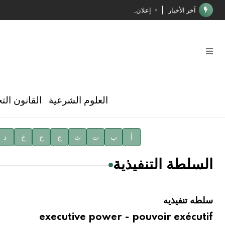
آخر الأخبار
إعلان..
فوز الأستاذ الدكتور محمود السيد بجائزة مجمع الملك سليما
صدور المجلد الثامن عشر من الموسوعة الطبية
صدور المجلد السابع من موسوعة الآثار في سورية
توصيات مجلس الإدارة
العلوم الشرعية
القانون الت
شهر الكتاب السوري
الأستاذ إياد خالد الطباع مدير عام لهيئة الموسوعة العربية
أ
ب
ت
ث
ج
ح
خ
د
دار الفكر الموزع الحصري لمنشورات هيئة الموسوعة العرب
السلطة التنفيذية
سلطه تنفيذيه
executive power - pouvoir exécutif