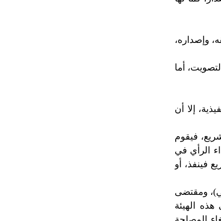
ه، وإصداره،
لتصويت، أما
ذية، إلا أن
شريع، فيقوم
ء الرأي في
ع فينفذ، أو
في)، ومقتضى
هذه الهيئة
اء المصلحة