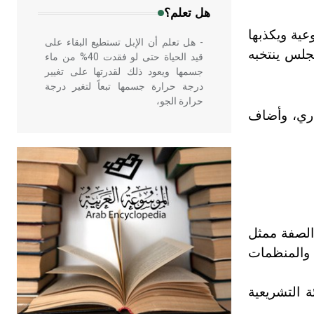
هل تعلم؟
عية ويكذبها
- هل تعلم أن الإبل تستطيع البقاء على
جلس ينتخبه
قيد الحياة حتى لو فقدت 40% من ماء
جسمها ويعود ذلك لقدرتها على تغيير
درجة حرارة جسمها تبعاً لتغير درجة
حرارة الجو،
داري، وأضاف
- هل تعلم أن أبقراط كتب في الطب
أربعة مؤلفات هي: الحكم، الأدلة، تنظيم
التغذية، ورسالته في جروح الرأس.
ويعود له الفضل بأنه حرر الطب من
الدين والفلسفة.
الصفة ممثل
ة والمنظمات
- هل تعلم أن المرجان إفراز حيواني
يتكون في البحر ويتركب من مادة
كربونات الكلسيوم، وهو أحمر أو شديد
 التشريعية
الحمرة وهو أجود أنواعه، ويمتاز بكبر
الحجم ويسمى الش