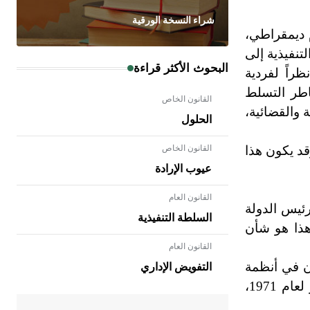
شراء النسخة الورقية
 ديمقراطي،
تنفيذية إلى
البحوث الأكثر قراءة
راً لفردية
اطر التسلط
القانون الخاص
 والقضائية،
الحلول
قد يكون هذا
القانون الخاص
عيوب الإرادة
القانون العام
ئيس الدولة
السلطة التنفيذية
هذا هو شأن
القانون العام
- هل تعلم أن الأبلق نوع من الفنون
الهندسية التي ارتبطت بالعمارة الإسلامية
أن في أنظمة
التفويض الإداري
في بلاد الشام ومصر خاصة، حيث يحرص
الحكم التي مزجت بين النظامين البرلماني والرئاسي، كما هو الحال في دستور فرنسا لعام 1958، ودستور مصر لعام 1971،
المعمار على بناء مداميكه وخاصة في
الواجهات