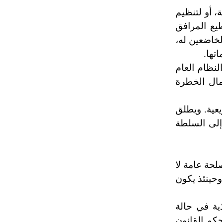
، أو لتنظيم
يع المرافق
لخاضعين له،
تها.
لنظام العام
عمال الخطرة
عية. ويطلق
إلى السلطة
لحة عامة لا
 وحينئذ يكون
ية في حالة
كم القانون