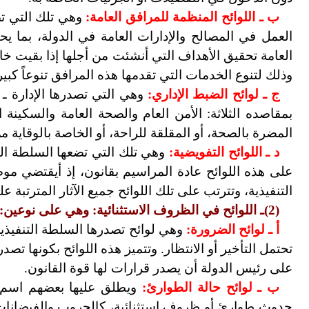
ب ـ اللوائح المنظمة للمرافق العامة:
وهي تلك التي تص
العمل في المصالح والإدارات العامة في الدولة، بما ي
العامة تحقيق الأهداف التي أنشئت من أجلها إذا بقيت خ
وذلك لتنوع الخدمات التي تقدمها هذه المرافق تنوعاً كبيرا
ج ـ لوائح الضبط الإداري:
وهي التي تصدرها الإدارة ـ 
بمقاصده الثلاثة: الأمن العام والصحة العامة والسكينة ا
المضرة بالصحة، أو المقلقة للراحة، أو الخاصة بالوقاية م
د ـ اللوائح التفويضية:
وهي تلك التي تضعها السلطة الت
على هذه اللوائح عادة المراسيم بقانون، إذ أيقتضي م
التنفيذية، وتترتب على تلك اللوائح جميع الآثار المترتبة عل
(2)ـ اللوائح في الظروف الاستثنائية: وهي على نوعين:
أ ـ لوائح الضرورة:
وهي لوائح تصدرها السلطة التنفيذي
تحتمل التأخير أو الانتظار. وتتميز هذه اللوائح بكونها تصد
على رئيس الدولة أن يصدر قرارات لها قوة القانون.
ب ـ لوائح حالة الطوارئ:
ويطلق عليها بعضهم اسم ال
حدوث طوارئ أو ظروف استثنائية، كالحروب والفيضانات 