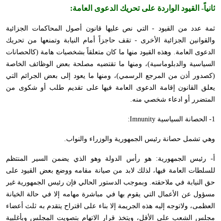
ثانياً-
القيود الواردة على تحريك الدعوى العامة
:
ثمة عدد من القيود - التي نص عليها قانون أصول المحاكمات الجزائية
والقوانين الجزائية الأخرى - تقف حاجزاً أمام النيابة وتمنعها من تحريك
الدعوى العامة. وهذه القيود منها ما كان متعلقاً بشخصيات هامة (كالحصانات
السياسية والدبلوماسية)، ومنها ما تقتضيه مصلحة بعض الوظائف الخاصة
(كصدور أذن من المرجع الرسمي)، ومنها ما يعود إلى بعض الجرائم التي
يعلق القانون إقامة الدعوى العامة فيها على تقديم طلب أو شكوى من
المتضرر أو ادعاء شخصي منه.
1- الحصانة السياسية
Imnunity
:
وهي تشمل حصانة رئيس الجمهورية والوزراء والنواب.
أ- رئيس الجمهورية: هو رأس الدولة وهو الذي يضمن السير المنتظم
للسلطات العامة فيها، لذلك لابد من صيانة مقامه ووضع بعض القيود على
حق النيابة في ملاحقته. وبموجب الدستور الحالي فإن رئيس الجمهورية غير
مسؤول عن الأعمال التي يقوم بها في مباشرة مهامه إلا في حالة الخيانة
العظمى، ولاتوجه إليه هذه الجريمة إلا بناء على اقتراح يتقدم به ثلث أعضاء
مجلس الشعب على الأقل، ويتخذ قرار الاتهام بتصويت المجلس وبأغلبية