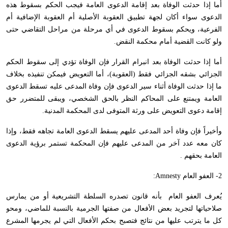
أما إذا حدثت الوفاة بعد إقامة الدعوى العامة فيجب الحكم بسقوط هذه
الدعوى سواء أكان لجهة تطبيق العقوبة الأصلية أم العقوبة الإضافية أم
الفرعية، ويحكم بسقوط الدعوى في أي مرحلة من مراحل التقاضي حتى
ولو كانت القضية أمام محكمة النقض.
أما إذا حدثت الوفاة بعد انبرام القرار فإن الوفاة تؤدي إلى سقوط الحكم
الجزائي بشقه الجزائي فقط (العقوبة)، أما التعويض فيمكن تنفيذه بخلاف
ما إذا حدثت الوفاة أثناء سير الدعوى فإن وفاة المدعى عليه تسقط الدعوى
العامة ويمتنع على المحاكم النظر بالحق الشخصي، ويبقى للمتضرر حق
إقامة دعوى التعويض على ورثة المتوفى لدى المحكمة المدنية.
وأخيراً فإن وفاة أحد المدعى عليهم يسقط الدعوى العامة تجاهه فقط، وإذا
كان معه عدد آخر من المدعى عليهم فإن المحكمة تستمر برؤية الدعوى
العامة بحقهم .
2- العفو العام
Amnesty
:
يُعرف العفو العام بأنه قانون تصدره السلطة التشريعية أو من يمارس
صلاحياتها لتجريد بعض الأفعال من صفتها الجرمية بالنسبة للماضي، ومحو
كل ما يترتب عليها من نتائج فتصبح بحكم الأفعال التي لم يجرمها المشرع