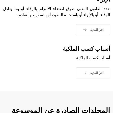
حدد القانون المدني طرق انقضاء الالتزام بالوفاء أو بما يعادل
الوفاء، أو بالإبراء أو باستحالة التنفيذ، أو بالسقوط بالتقادم.
- هل تعلم أن أبجر Abgar اسم معروف جيداً يعود إلى عدد من
الملوك الذين حكموا مدينة إديسا (الرها) من أبجر الأول وحتى
اقرأ المزيد
التاسع، وهم ينتسبون إلى أسرة أوسروين
أسباب كسب الملكية
أسباب كسب الملكية
- هل تعلم أن الأبجدية الكنعانية تتألف من /22/ علامة كتابية
sign تكتب منفصلة غير متصلة، وتعتمد المبدأ الأكوروفوني،
حيث تقتصر القيمة الصوتية للعلامة الك
اقرأ المزيد
المجلدات الصادرة عن الموسوعة