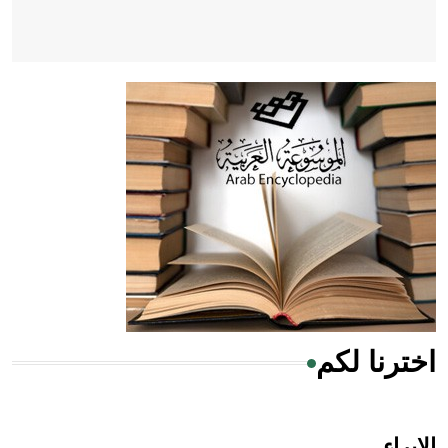
- هل تعلم أن أبقراط كتب في الطب أربعة مؤلفات هي:
الحكم، الأدلة، تنظيم التغذية، ورسالته في جروح الرأس. ويعود
له الفضل بأنه حرر الطب من الدين والفلسفة.
- هل تعلم أن المرجان إفراز حيواني يتكون في البحر ويتركب
من مادة كربونات الكلسيوم، وهو أحمر أو شديد الحمرة وهو
أجود أنواعه، ويمتاز بكبر الحجم ويسمى الش
اخترنا لكم
هل تعلم أن الأبسيد كلمة فرنسية اللفظ تم اعتمادها مصطلحاً
أثرياً يستخدم في العمارة عموماً وفي العمارة الدينية الخاصة
بالكنائس خصوصاً، وفي الإنكليزية أب
الإبراء