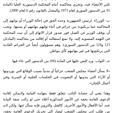
ثلثي الأعضاء فيه، وتجري محاكمته أمام المحكمة الدستورية العليا (المادة
91 من الدستور السوري لعام 1973 والمعدل بالقانون رقم 6 لعام 2000).
ب- الوزراء: لرئيس الجمهورية وحده الحق في إحالة الوزراء أو نوابهم إلى
المحاكمة عما يرتكبونه من جرائم في أثناء توليهم مهامهم أو بسببها، ويجب
أن يوقف الوزير عن العمل فور صدور قرار الاتهام إلى أن تبت المحكمة
في التهمة المنسوبة إليه، ولا تمنع استقالته أو إقالته من محاكمته (المادتان
123 و124 من الدستور السوري). وهم مسؤولون أيضاً عن الجرائم العادية
التي يرتكبونها في غير مهامهم كأي مواطن.
جـ- النواب: ورد النص عليها في المادة (66) من الدستور التي جاء فيها:
«لا يسأل أعضاء مجلس الشعب جزائياً أو مدنياً بسبب الوقائع التي يوردونها
أو الآراء التي يبدونها أو التصويت في الجلسات العلنية أو السرية وفي
أعمال اللجان».
وهذا يعني أن حصانة النائب تتعلق فقط بمهامه النيابية ولايمكن إقامة
الدعوى العامة بحقه عن الأمور المذكورة أعلاه حتى لو زالت صفة النيابة
عنه، أما الأفعال والأمور الأخرى، كالقتل والتزوير فإنه يسأل عنها، ولكن لابد
من طلب إذن مجلس الشعب ليصار إلى تحريك الدعوى العامة بحقه،