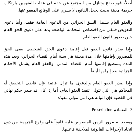
أصلاً، فهو صفح وتنازل من المجتمع عن حقه في عقاب المتهمين بارتكاب
جريمة معينة بحيث يجعل القانون لا يسري على الوقائع المعفو عنها.
والعفو العام يشمل الشق الجزائي من الدعوى العامة فقط، وأما دعوى
التعويض فتبقى من اختصاص المحكمة الواضعة يدها على دعوى الحق العام
حين صدور قانون العفو العام.
وإذا صدر قانون العفو قبل إقامة دعوى الحق الشخصي يبقى الحق
للمضرور بإقامتها خلال مدة معينة هي سنة أمام القضاء الجزائي، وبعد هذه
المدة يستطيع إقامتها أمام القضاء المدني. والعفو العام يشمل الأحكام
الجزائية بعد إبرامها أيضاً.
وإذا صدر العفو العام والدعوى ما تزال قائمة فإن قاضي التحقيق أو
المحاكم هي التي تتولى تنفيذ العفو العام، أما إذا كان قد صدر حكم نهائي
في القضية فإن النيابة هي التي تتولى تنفيذه.
3- التقــادم
Prescription
:
ويقصد به مرور الزمن المنصوص عليه قانوناً على وقوع الجريمة من دون
اتخاذ الإجراءات القانونية لملاحقة فاعليها.