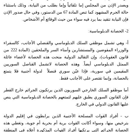
ويصدر الإذن من المجلس إما تلقائياً وإما بطلب من النيابة، وذلك باستثناء
حالة الجرم المشهود كما تنص المادة 67 من الدستور، وفي حال صدور الإذن
فإن النيابة تتقيد بما يرد فيه سواء من حيث الوقائع أم الأشخاص.
2- الحصانة الدبلوماسية:
أ- وهي تشمل موظفي السلك الدبلوماسي والقنصلي الأجانب، كالسفراء
والوزراء المفوضين والمستشارين وأمناء السر والملحقين (المادة 222 من
قانون العقوبات)، وإن التقاليد الدولية منحت هذه الحصانة لأعضاء عائلة
الممثل الدبلوماسي أيضاً. وهذه الحصانة لاتشمل القناصل السوريين
المقيمين في سورية، فإذا عيّن سوري قنصلاً لدولة أجنبية فلا يتمتع
بالحصانة، وإنما تقتصر على الأجانب فقط.
أما موظفو السلك الخارجي السوريون الذين يرتكبون الجرائم خارج القطر
فإن القانون السوري يطبق عليهم لتمتعهم بالحصانة الدبلوماسية التي ينص
عليها القانون الدولي في الخارج.
ب - أفراد القوات المسلحة الأجنبية الذين يرابطون في إقليم الدولة
بترخيص منها، وسواء أكانت القوات برية أم بحرية أم جوية، وتغطي هذه
الحصانة الجرائم التي يرتكبها أفراد القوات المذكورة أعلاه في المنطقة