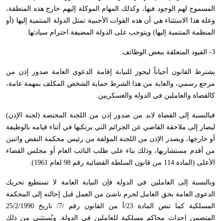
المسموح لهم الوجود فيها، وكذلك المهام الموكلة إليهم خارج هذه المنطقة،
وعلة هذا الاستثناء هي أن هذه القوات الأجنبية تمثل الدولة المنتمية إليها (أو
المنظمة المنتمية إليها) ويتوجب على الدولة المضيفة احترام سيادتها.
3- القيود المتعلقة ببعض الوظائف:
يشترط القانون أحياناً ليجوز للنيابة إقامة الدعوى العامة صدور إذن من
مرجع رسمي، والغاية من هذا الشرط حماية الشخص المكلف بمهمة عامة،
كالقضاة والعاملين في الدولة والعسكريين.
فبالنسبة إلى القضاة لابد من صدور إذن من اللجنة المختصة (لجنة الإذن)
ليصار إلى ملاحقة القاضي عن الجرائم التي يرتكبها في أثناء قيامه بالوظيفة
أو خارجها، ويصدر الإذن من اللجنة المؤلفة من رئيس محكمة النقض واثنين
من أقدم مستشاريها، وذلك بناء على طلب النائب العام أو مجلس القضاء
الأعلى (المادة 114 من قانون السلطة القضائية رقم 98 لعام 1961).
وبالنسبة إلى العاملين في الدولة فإن النيابة العامة لا تستطيع تحريك
الدعوى العامة بحق العامل لجرم ناشئ من العمل قبل إحالته إلى المحكمة
المسلكية كما تنص المادة 23/أ من القانون رقم /7/ تاريخ 25/2/1990
المتضمن إحداث محاكم مسلكية للعاملين في الدولة. ويُستثنى من ذلك