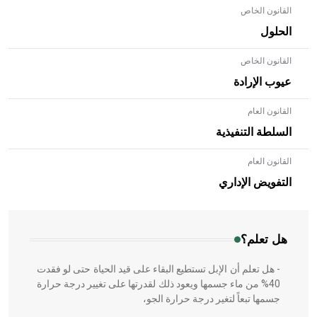
القانون الخاص
الحلول
القانون الخاص
عيوب الإرادة
القانون العام
السلطة التنفيذية
القانون العام
- هل تعلم أن الأبلق نوع من الفنون الهندسية التي ارتبطت
بالعمارة الإسلامية في بلاد الشام ومصر خاصة، حيث يحرص
التفويض الإداري
المعمار على بناء مداميكه وخاصة في الواجهات
هل تعلم؟
- هل تعلم أن الإبل تستطيع البقاء على قيد الحياة حتى لو فقدت
40% من ماء جسمها ويعود ذلك لقدرتها على تغيير درجة حرارة
جسمها تبعاً لتغير درجة حرارة الجو،