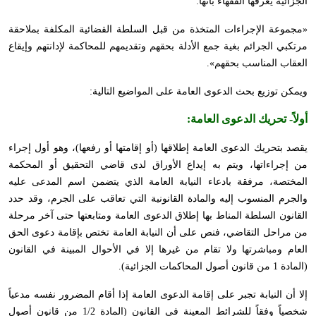
الجزائية يعرفها الفقهاء بأنها:
«مجموعة الإجراءات المتخذة من قبل السلطة القضائية المكلفة بملاحقة
مرتكبي الجرائم بغية جمع الأدلة بحقهم وتقديمهم للمحاكمة لإدانتهم وإيقاع
العقاب المناسب بحقهم».
ويمكن توزيع بحث الدعوى العامة على المواضيع التالية:
أولاً-
تحريك الدعوى العامة
:
يقصد بتحريك الدعوى العامة إطلاقها (أو إقامتها أو رفعها)، وهو أول إجراء
من إجراءاتها، ويتم به إيداع الأوراق لدى قاضي التحقيق أو المحكمة
المختصة، مرفقة بادعاء النيابة العامة الذي يتضمن اسم المدعى عليه
والجرم المنسوب إليه والمادة القانونية التي تعاقب على الجرم، وقد حدد
القانون السلطة المناط بها إطلاق الدعوى العامة ومتابعتها حتى آخر مرحلة
من مراحل التقاضي، فنص على أن النيابة العامة تختص بإقامة دعوى الحق
العام ومباشرتها ولا تقام من غيرها إلا في الأحوال المبينة في القانون
(المادة 1 من قانون أصول المحاكمات الجزائية).
إلا أن النيابة تجبر على إقامة الدعوى العامة إذا أقام المضرور نفسه مدعياً
شخصياً وفقاً للشرائط المعينة في القانون (المادة 1/2 من قانون أصول