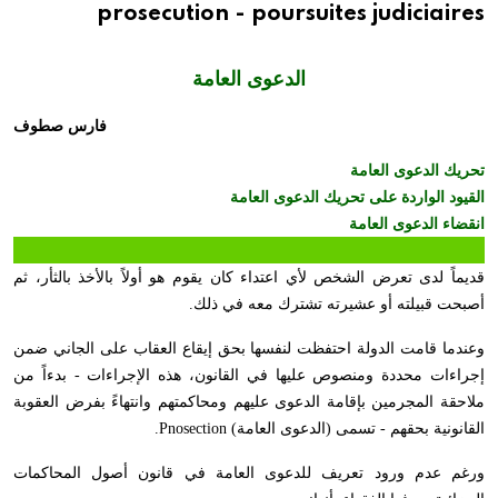
prosecution - poursuites judiciaires
الدعوى العامة
فارس صطوف
تحريك الدعوى العامة
القيود الواردة على تحريك الدعوى العامة
انقضاء الدعوى العامة
قديماً لدى تعرض الشخص لأي اعتداء كان يقوم هو أولاً بالأخذ بالثأر، ثم
أصبحت قبيلته أو عشيرته تشترك معه في ذلك.
وعندما قامت الدولة احتفظت لنفسها بحق إيقاع العقاب على الجاني ضمن
إجراءات محددة ومنصوص عليها في القانون، هذه الإجراءات - بدءاً من
ملاحقة المجرمين بإقامة الدعوى عليهم ومحاكمتهم وانتهاءً بفرض العقوبة
القانونية بحقهم - تسمى (الدعوى العامة)
Pnosection
.
ورغم عدم ورود تعريف للدعوى العامة في قانون أصول المحاكمات