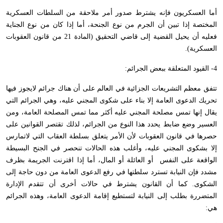
أما العسكريون فإنه يشترط صدور أمر ملاحقة من السلطات العسكرية
المختصة إذا تبين أن الجرم من نوع الجنحة، أما إذا كان من نوع الجناية
فعليه أن يحيل القضية إلى قاضي التحقيق (المادة 21 من قانون العقوبات
العسكرية).
4- القيود المتعلقة ببعض الجرائم:
تتفق معظم التشريعات الجزائية في العالم على أن هناك جرائم لايجوز فيها
تحريك الدعوى العامة إلا بناء على شكوى المجني عليه، وهي الجرائم التي
يقال إنها تمس مصلحة المجني عليه أكثر مما تمس المصلحة العامة، ومن
العسير وضع ضابط يحدد هذا النوع من الجرائم، لذلك تقتصر القوانين على
حصرها في قانون العقوبات لأن الأمر يتعلق بسلطة العقاب التي لاتمارس
إلا بشكوى المجني عليه، وأغلب هذه الحالات تنحصر في الجنح البسيطة
الواقعة على النفس أو العائلة أو المال، أما إذا اقترنت الجريمة بظرف
مشدد فإن النيابة تسترد سلطتها في رفع الدعوى العامة من دون حاجة إلى
الشكوى. كما أن القانون يشترط في حالات أخرى أن تتقدم الإدارة
المتضررة بطلب إلى النيابة لتستطيع إقامة الدعوى العامة، وهذه الجرائم
هي: