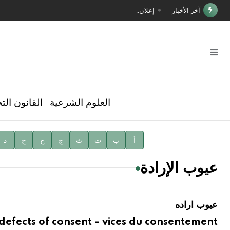
آخر الأخبار
إعلان..
فوز الأستاذ الدكتور محمود السيد بجائزة مجمع الملك سليما
صدور المجلد الثامن عشر من الموسوعة الطبية
صدور المجلد السابع من موسوعة الآثار في سورية
توصيات مجلس الإدارة
العلوم الشرعية
القانون الت
شهر الكتاب السوري
الأستاذ إياد خالد الطباع مدير عام لهيئة الموسوعة العربية
أ
ب
ت
ث
ج
ح
خ
د
دار الفكر الموزع الحصري لمنشورات هيئة الموسوعة العرب
عيوب الإرادة
عيوب اراده
defects of consent - vices du consentement