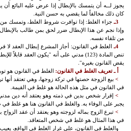
يجوز لــه أن يتمسك بالإبطال إذا عرض عليه البائع أن ي
كان ذلك مخالفاً لما يقضي به حسن النية.
3ـ
جزاء الغلط: إذا توافرت شروط الغلط، وتمسك من وق
وإذا نجم عن هذا الإبطال ضرر لحق بمن طالب بالإبطال ب
من تلقاء نفسه.
4ـ
الغلط في القانون: أجاز المشرع إبطال العقد لا في 
تنص المادة (123) مدني على أنه "يكون العقد ق
يقض القانون بغيره".
أ
ـ تعريف الغلط في القانون:
الغلط في القانون هو توه
>
بيع الزوجة حصتها في تركة زوجها، وهي تعتقد أنها ترث
في القانون في مثل هذه الحالة هو غلط في القيمة.
>
إقرار شخص بدين في ذمته وهو يعتقد أنه دين مدني ملز
يجبر على الوفاء به. والغلط في القانون هنا هو غلط ف
>
تبرع الزوج بماله لزوجته وهو يعتقد أن عقد الزواج ب
في هذا المثال هو غلط في شخص المتعاقد.
والغلط في القانون، على غرار الغلط في الواقع، يعيب ا