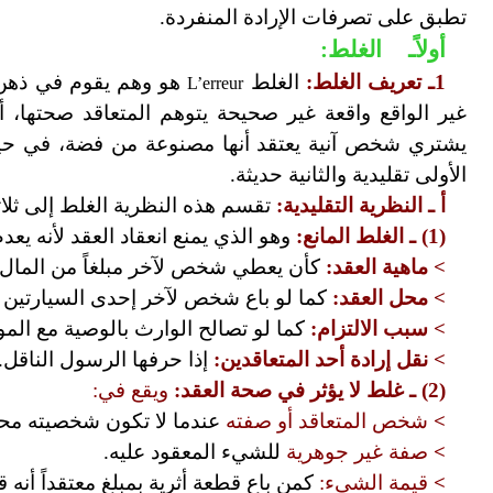
تطبق على تصرفات الإرادة المنفردة.
أولاًـ
الغلط
:
1ـ تعريف الغلط:
الغلط
هو وهم يقوم في ذهن ال
L’erreur
غير الواقع واقعة غير صحيحة يتوهم المتعاقد صحتها، 
يشتري شخص آنية يعتقد أنها مصنوعة من فضة، في حين 
الأولى تقليدية والثانية حديثة.
أ
ـ النظرية التقليدية:
تقسم هذه النظرية الغلط إلى ثلاث
(1)
ـ الغلط المانع:
وهو الذي يمنع انعقاد العقد لأنه يعد
> ماهية العقد:
كأن يعطي شخص لآخر مبلغاً من المال ع
> محل العقد:
كما لو باع شخص لآخر إحدى السيارتين ال
> سبب الالتزام:
كما لو تصالح الوارث بالوصية مع المو
> نقل إرادة أحد المتعاقدين:
إذا حرفها الرسول الناقل.
(2)
ـ غلط لا يؤثر في صحة العقد:
ويقع في:
>
شخص المتعاقد أو صفته
عندما لا تكون شخصيته محل
>
صفة غير جوهرية
للشيء المعقود عليه.
>
قيمة الشيء:
كمن باع قطعة أثرية بمبلغ معتقداً أنه قي