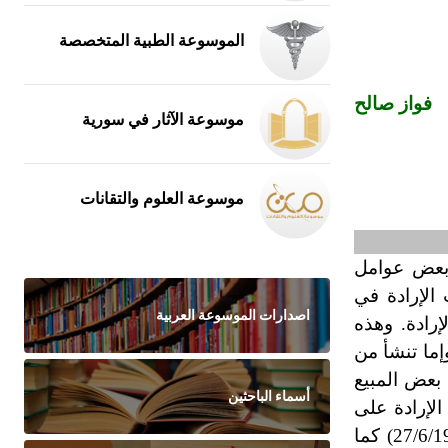
الموسوعة الطبية المتخصصة
فواز صالح
موسوعة الآثار في سورية
موسوعة العلوم والتقانات
 بعض عوامل
 الإرادة في
اصدارات الموسوعة العربية
رادة. وهذه
إما تنشأ من
 بعض المبيع
أسماء الباحثين
الإرادة على
جميع العقود سواء كانت بعوض أم بغيره (نقض سوري، الغرفة المدنية الثانية، قرار 1090/أساس 1352، تاريخ 27/6/1999) كما