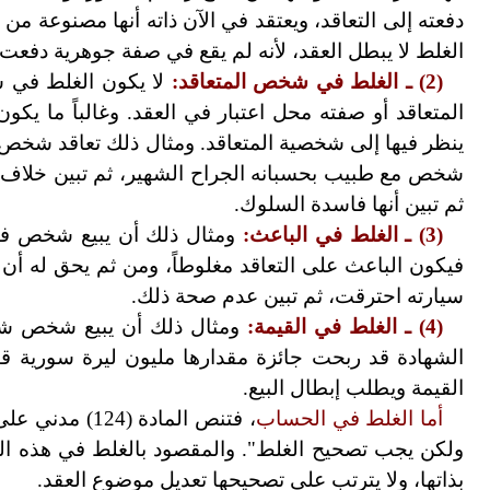
دفعته إلى التعاقد، ويعتقد في الآن ذاته أنها مصنوعة من ا
الغلط لا يبطل العقد، لأنه لم يقع في صفة جوهرية دفعت ا
(2)
ـ الغلط في شخص المتعاقد:
لا يكون الغلط في شخ
المتعاقد أو صفته محل اعتبار في العقد. وغالباً ما يك
ينظر فيها إلى شخصية المتعاقد. ومثال ذلك تعاقد شخص م
شخص مع طبيب بحسبانه الجراح الشهير، ثم تبين خلاف ذ
ثم تبين أنها فاسدة السلوك.
(3)
ـ الغلط في الباعث:
ومثال ذلك أن يبيع شخص في 
فيكون الباعث على التعاقد مغلوطاً، ومن ثم يحق له أن
سيارته احترقت، ثم تبين عدم صحة ذلك.
(4)
ـ الغلط في القيمة:
ومثال ذلك أن يبيع شخص شهاد
الشهادة قد ربحت جائزة مقدارها مليون ليرة سورية قب
القيمة ويطلب إبطال البيع.
أما الغلط في الحساب
، فتنص المادة
ولكن يجب تصحيح الغلط". والمقصود بالغلط في هذه الماد
بذاتها، ولا يترتب على تصحيحها تعديل موضوع العقد.