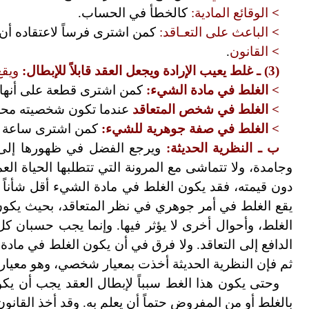
>
الوقائع المادية:
كالخطأ في الحساب.
>
الباعث على التعـاقد:
كمن اشترى فرساً لاعتقاده أن
>
القانون
.
(3)
ـ غلط يعيب الإرادة ويجعل العقد قابلاً للإبطال:
ويقع
> الغلط في مادة الشيء:
كمن اشترى قطعة على أنها م
> الغلط في شخص المتعاقد
عندما تكون شخصيته محل ا
> الغلط في صفة جوهرية للشيء:
كمن اشترى ساعة على
ب
ـ النظرية الحديثة:
ويرجع الفضل في ظهورها إلى ا
وجامدة، ولا تتماشى مع المرونة التي تتطلبها الحياة الع
دون قيمته، فقد يكون الغلط في مادة الشيء أقل شأناً 
يقع الغلط في أمر جوهري في نظر المتعاقد، بحيث يكون ه
الغلط، وأحوال أخرى لا يؤثر فيها. وإنما يجب حسبان ك
الدافع إلى التعاقد. ولا فرق في أن يكون الغلط في ماد
ثم فإن النظرية الحديثة أخذت بمعيار شخصي، وهو معيار
وحتى يكون هذا الغط سبباً لإبطال العقد يجب أن يكون 
بالغلط أو من المفروض حتماً أن يعلم به. وقد أخذ القانون الم