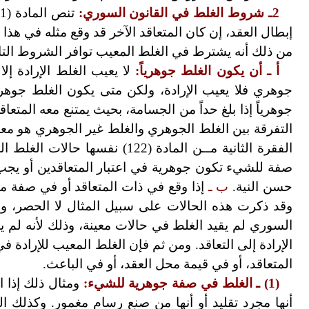
2ـ شروط الغلط في القانون السوري:
إبطال العقد، إن كان المتعاقد الآخر قد وقع مثله في هذا
من ذلك أنه يشترط في الغلط المعيب توافر الشروط التال
أ
ـ أن يكون الغلط جوهرياً:
لا يعيب الغلط الإرادة إلا
جوهرياً إذا بلغ حداً من الجسامة، بحيث يمتنع معه المتع
التفرقة بين الغلط الجوهري والغلط غير الجوهري هو معي
الفقرة الثانية مــن المادة (122) نفسها حالات الغلط الجوهري، إذ جاء فيها "
صفة للشيء تكون جوهرية في اعتبار المتعاقدين أو يجب 
حسن النية.
ب
ـ
إذا وقع في ذات المتعاقد أو في صفة من
وقد ذكرت هذه الحالات على سبيل المثال لا الحصر، 
السوري لم يقيد الغلط في حالات معينة، وذلك لأنه لم يأ
الإرادة إلى التعاقد. ومن ثم فإن الغلط المعيب للإرا
المتعاقد، أو في قيمة محل العقد، أو في الباعث.
(1)
ـ الغلط في صفة جوهرية للشيء:
ومثال ذلك إذا 
أنها مجرد تقليد أو أنها من صنع رسام مغمور. وكذلك ا