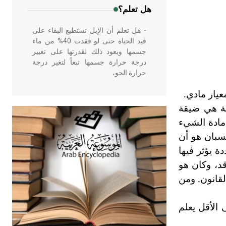
هل تعلم؟
- هل تعلم أن الإبل تستطيع البقاء على
قيد الحياة حتى لو فقدت 40% من ماء
جسمها ويعود ذلك لقدرتها على تغيير
درجة حرارة جسمها تبعاً لتغير درجة
حرارة الجو،
عيار مادي.
- هل تعلم أن أبقراط كتب في الطب
ية هي ضيقة
أربعة مؤلفات هي: الحكم، الأدلة، تنظيم
 مادة الشيء
التغذية، ورسالته في جروح الرأس.
سبان هو أن
ويعود له الفضل بأنه حرر الطب من
الدين والفلسفة.
ة يؤثر فيها
د، وكان هو
لقانون. ومن
- هل تعلم أن المرجان إفراز حيواني
يتكون في البحر ويتركب من مادة
كربونات الكلسيوم، وهو أحمر أو شديد
 الأقل يعلم
الحمرة وهو أجود أنواعه، ويمتاز بكبر
الحجم ويسمى الش