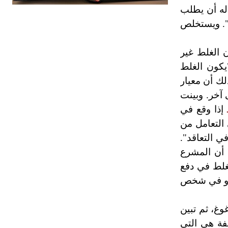
از له أن يطلب
ه". ويستخلص
هل تعلم أن الأبسيد كلمة فرنسية اللفظ
تم اعتمادها مصطلحاً أثرياً يستخدم في
ن الغلط غير
العمارة عموماً وفي العمارة الدينية
الخاصة بالكنائس خصوصاً، وفي
ا التساؤل بقولها: "يكون الغلط
الإنكليزية أب
لك أن معيار
 آخر. وبينت
إذا وقع في
- هل تعلم أن أبجر Abgar اسم معروف
جيداً يعود إلى عدد من الملوك الذين
التعامل من
حكموا مدينة إديسا (الرها) من أبجر الأول
 التعاقد".
وحتى التاسع، وهم ينتسبون إلى أسرة
 أن المشرع
أوسروين
لغلط في دفع
 أو في شخص
- هل تعلم أن الأبجدية الكنعانية تتألف من
/22/ علامة كتابية sign تكتب منفصلة
غير متصلة، وتعتمد المبدأ الأكوروفوني،
غ، ثم تبين
حيث تقتصر القيمة الصوتية للعلامة الك
فة هي التي