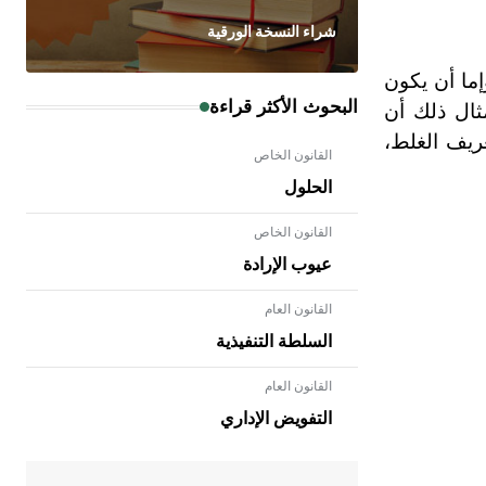
شراء النسخة الورقية
إما أن يكون
البحوث الأكثر قراءة
ثال ذلك أن
ريف الغلط،
القانون الخاص
الحلول
القانون الخاص
عيوب الإرادة
القانون العام
السلطة التنفيذية
القانون العام
- هل تعلم أن الأبلق نوع من الفنون
الهندسية التي ارتبطت بالعمارة الإسلامية
التفويض الإداري
في بلاد الشام ومصر خاصة، حيث يحرص
المعمار على بناء مداميكه وخاصة في
الواجهات