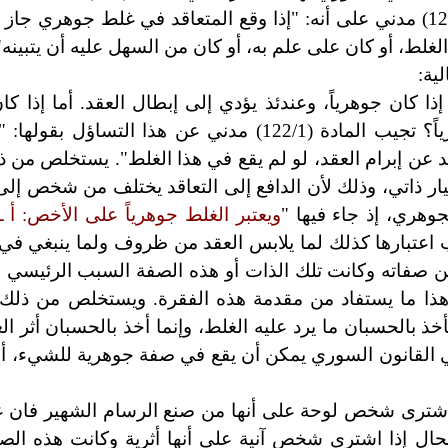
تنص المادة (121) مدني على أنه: "إذا وقع المتعاقد في غلط جوهري ج
 الغلط، أو كان على علم به، أو كان من السهل عليه أن يتبين
ية:
 إذا كان جوهرياً، وعندئذ يؤدي إلى إبطال العقد. أما إذا كا
جوهري فلا يعيب الإرادة، ولكن متى يكون الغلط جوهرياً؟ تجيب المادة (122/1) مدني عن هذ
اقد عن إبرام العقد، لو لم يقع في هذا الغلط". يستخلص من ذ
ار ذاتي، وذلك لأن الدافع إلى التعاقد يختلف من شخص إلى
ويعتبر الغلط جوهرياً على الأخص:
أ
ـ
اعتبارها كذلك لما يلابس العقد من ظروف ولما ينبغي في 
 صفاته وكانت تلك الذات أو هذه الصفة السبب الرئيسي في
وهذا ما يستفاد من مقدمة هذه الفقرة. ويستخلص من ذلك
خذ بالحسبان ما يرد عليه الغلط، وإنما أخذ بالحسبان أثر ا
دة في القانون السوري يمكن أن يقع في صفة جوهرية للشيء،
اشترى شخص لوحة على أنها من صنع الرسام الشهير فان غو
لحال إذا اشترى شخص آنية على أنها أثرية وكانت هذه الص