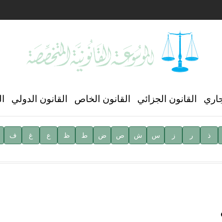
ن العالمي للغة العربية
جاري
القانون الجزائي
القانون الخاص
القانون الدولي
ال
ذ
ر
ز
س
ش
ص
ض
ط
ظ
ع
غ
ف
ية