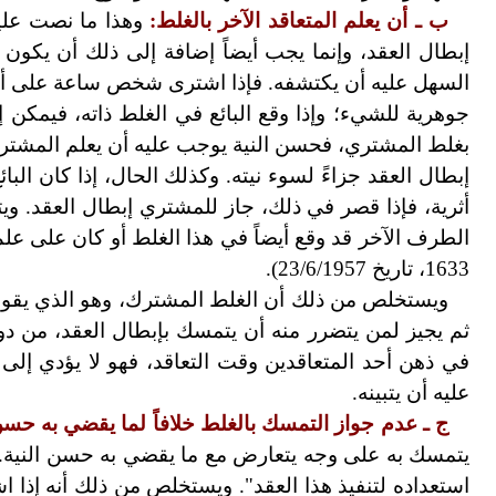
ب
ـ أن يعلم المتعاقد الآخر بالغلط:
إبطال العقد، وإنما يجب أيضاً إضافة إلى ذلك أن يكون 
السهل عليه أن يكتشفه. فإذا اشترى شخص ساعة على أنه
جوهرية للشيء؛ وإذا وقع البائع في الغلط ذاته، فيمكن إبط
بغلط المشتري، فحسن النية يوجب عليه أن يعلم المشتري
إبطال العقد جزاءً لسوء نيته. وكذلك الحال، إذا كان البا
أثرية، فإذا قصر في ذلك، جاز للمشتري إبطال العقد. وي
الطرف الآخر قد وقع أيضاً في هذا الغلط أو كان على علم
1633، تاريخ 23/6/1957).
ويستخلص من ذلك أن الغلط المشترك، وهو الذي يقوم في
ثم يجيز لمن يتضرر منه أن يتمسك بإبطال العقد، من دو
في ذهن أحد المتعاقدين وقت التعاقد، فهو لا يؤدي إلى إ
عليه أن يتبينه.
ج
ـ عدم جواز التمسك بالغلط خلافاً لما يقضي به حسن 
يتمسك به على وجه يتعارض مع ما يقضي به حسن النية.
استعداده لتنفيذ هذا العقد". ويستخلص من ذلك أنه إذا ا