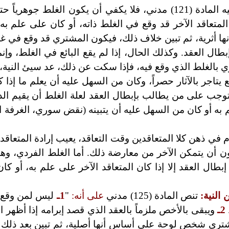
وهذا ما نصت عليه المادة (121) مدني، فلا يكفي أن يكون الغلط جوه
المتعاقد الآخر قد وقع في الغلط ذاته، أو كان على علم به
ا أثرية، ثم تبين خلاف ذلك، فيكون المشتري قد وقع في 
ال العقد. وكذلك الحال، إذا لم يقع البائع في الغلط، وإنما
 بالغلط الذي وقع فيه، فإذا سكت عن ذلك، عد سيئ النية، 
ئع يتاجر بالآثار حصراً، وكان من السهل عليه أن يعلم ما إذا 
توجب على من يطالب بإبطال العقد لعلة الغلط أن يقيم ال
 به أو كان من السهل عليه أن يتبينه (نقض سوري، الغرفة ال
 ذهن كلا المتعاقدين وقت التعاقد، يعيب إرادة المتعاقدي
ن أن يتمكن الآخر من معارضة ذلك. أما الغلط الفردي، وهو
بطال العقد إلا إذا كان المتعاقد الآخر على علم به، أو ك
النية:
تنص المادة (125) مدني
على أنه:
"
1ـ
ليس لمن وقع 
2ـ
ويبقى بالأخص ملزماً بالعقد الذي قصد إبرامه إذا أظهر 
شترى شخص لوحة على أساس أنها أصلية، ثم تبين بعد ذلك أنه