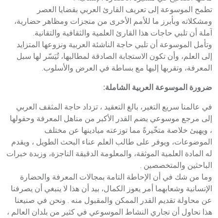
تطمح الموسوعة إلى تعريف القارئ العربي بقضايا العصر
ومشكلاته وبأبرز ما للأمم الأخرى من منجزات ومظاهر حضارية،
آملة أن تلبي حاجات هذا القارئ العلمية والثقافية والتقانية.
وتأمل الموسوعة أن تلبي حاجة الناشئة العربية ونزوعها المتزايد
إلى العلم، وأن تكون الاستجابة الصادقة لمطالبها، تُيَسّر لها سبل
المعرفة، وتقربها إليها مع بساطة في العرض والأسلوب.
ضرورة الموسوعة العربية الشاملة:
في عالمنا سريع التغير، بالغ التعقيد ، تزداد حاجة المثقف العربي
إلى مرجع موسوعي يضم القدر الأكبر من مناهل المعرفة وحقولها
، ويهيئ خلاصة متخّيرةً مما توزعته ميادينها عن مختلف
الموضوعات، ويوفر على طالب العلم عناء البحث الطويل ، ويقدم
له المادة العلمية الموثقة، والمعلومة الدقيقة الناجزة، وزبدة خبرات
الباحثين والمتخصصين .
وما من شك في أن الإحاطة التامة بمجالات المعرفة والحضارة
الإنسانية وشعابهما أمر يعوز الكمال، بيد أن هذا لا ينبغي أن يصرفنا
عن محاولة تقديم القدر الممكن والمقبول منه . ونحن في صنيعنا
هذا نحاول أن نجاري النشاط الموسوعي في كثير من بلدان العالم ،