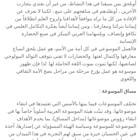
أونلحق بمن سبقنا في هذا النشاط، من غير أن نقتدي بتجارب
الآخرين ، أونقلدهم في مناهجهم على تتبع ، لكننا لا نعزف عن
الإفادة من كل ما نراه موافقاً لأهدافنا ولروح العلم انطلاقاً من
إيماننا بتراثنا ومعارفنا ، ومن إيماننا أيضاً بفكرة التكامل العلمي في
تكافؤ وإنصاف، وبإسهامنا العربي المبكر في صنع الحضارة
الإنسانية .
فالعمل الموسوعي في كل أمة من الأمم، هو عمل يلحق اتساع
معارفها واكتمال لغتها. والحضارات لا تفنى بتوقف التوالد البيولوجي
لصانعيها، لكنها تموت بموت اللغة الحاملة لها. لذا فإن ظهور
موسوعة هو عمل يؤرخ مرحلة من مراحل نضج الأمة الثقافي
واللغوي.
مساق الموسوعة :
تختلف الموسوعات فيما بينها بالأسس التي تعتمدها في انتقاء
موضوعاتها، وقد تبنّت هيئة الموسوعة العربية أسلوباً خاصاً بها في
انتقاء رؤوس موضوعاتها (مداخل المساق)، بما يخدم الأهداف
الموضوعة للموسوعة وسياسة الهيئة المسؤولة عن إصدارها، آخذة
في عين الحسبان خبرة من سبق لهم التجربة في هذا الميدان من