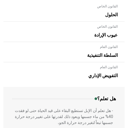
القانون الخاص
الحلول
القانون الخاص
عيوب الإرادة
القانون العام
السلطة التنفيذية
القانون العام
- هل تعلم أن الأبلق نوع من الفنون الهندسية التي ارتبطت
بالعمارة الإسلامية في بلاد الشام ومصر خاصة، حيث يحرص
التفويض الإداري
المعمار على بناء مداميكه وخاصة في الواجهات
هل تعلم؟
- هل تعلم أن الإبل تستطيع البقاء على قيد الحياة حتى لو فقدت
40% من ماء جسمها ويعود ذلك لقدرتها على تغيير درجة حرارة
جسمها تبعاً لتغير درجة حرارة الجو،