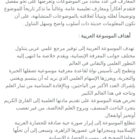
المعارف في عدد محدد من الموضوعات وتعرضها على نحو مفصل
فتقدم أفكاراً ومعارف تعليمية عامة. وغالباً ما تذكر تاريخاً للموضوع
وتوضيحاً لعلله وتبياناً لعلاقته بالموضوعات المتشابهة، على أن
تكون المعلومات حديثة ذات أسلوب واضح وسهل التناول .
أهداف الموسوعة العربية :
تهدف الموسوعة العربية إلى توفير مرجع علمي عربي يتناول
مختلف جوانب المعرفة الإنسانية، ويقدم خلاصة ما انتهى إليه
التطور العلمي والتقاني في العالم .
وتطمح إلى تأسيس نواة لقاعدة معرفية موسوعية تصقلها الخبرة
والتجربة، ويعززها الإسهام العلمي الذي نريد له أن يبتسم ويغتني
بإشراك العدد الأكبر من الباحثين، وبالإِفادة المتنامية من ثمار العلم
ونتاجه في هذا العالم الكبير.
تحرص هيئة الموسوعة على تقديم مادتها العلمية إلى القارئ الكريم
بتجرد الباحث المنصف، وبروح العلم الخالصة، من غير تعصب
أوتحيز أوانفعال.
تتطلع الموسوعة إلى إبراز صورة حية صادقة للحضارة العربية
الإسلامية ومنجزاتها في عصورها الزاهرة، وتسعى إلى أن تحلّها
محلها الصحيح في مسيرة الحضارة الإنسانية .