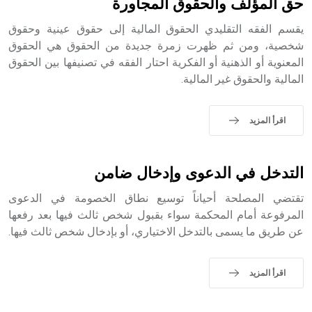
حق المؤلف والحقوق المجاورة
يقسم الفقه التقليدي الحقوق المالية إلى حقوق عينية وحقوق
شخصية، ومن ثم ظهرت زمرة جديدة من الحقوق هي الحقوق
المعنوية أو الذهنية أو الفكرية احتار الفقه في تصنيفها بين الحقوق
- هل تعلم أن أبجر Abgar اسم معروف جيداً يعود إلى عدد من
المالية والحقوق غير المالية.
الملوك الذين حكموا مدينة إديسا (الرها) من أبجر الأول وحتى
التاسع، وهم ينتسبون إلى أسرة أوسروين
اقرأ المزيد
- هل تعلم أن الأبجدية الكنعانية تتألف من /22/ علامة كتابية
التدخل في الدعوى وإدخال ضامن
sign تكتب منفصلة غير متصلة، وتعتمد المبدأ الأكوروفوني،
حيث تقتصر القيمة الصوتية للعلامة الك
تقتضي المصلحة أحياناً توسيع نطاق الخصومة في الدعوى
المرفوعة أمام المحكمة سواء بقبول شخص ثالث فيها بعد رفعها
عن طريق ما يسمى بالتدخل الاختياري، أو بإدخال شخص ثالث فيها.
اقرأ المزيد