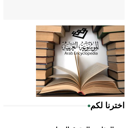
- هل تعلم أن أبقراط كتب في الطب أربعة مؤلفات هي:
الحكم، الأدلة، تنظيم التغذية، ورسالته في جروح الرأس. ويعود
له الفضل بأنه حرر الطب من الدين والفلسفة.
- هل تعلم أن المرجان إفراز حيواني يتكون في البحر ويتركب
من مادة كربونات الكلسيوم، وهو أحمر أو شديد الحمرة وهو
أجود أنواعه، ويمتاز بكبر الحجم ويسمى الش
اخترنا لكم
هل تعلم أن الأبسيد كلمة فرنسية اللفظ تم اعتمادها مصطلحاً
أثرياً يستخدم في العمارة عموماً وفي العمارة الدينية الخاصة
بالكنائس خصوصاً، وفي الإنكليزية أب