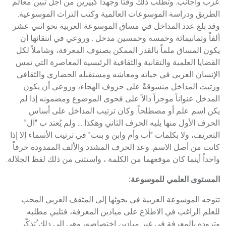
عرب وأجانب. وتطلب ذلك وقتاً وجهداً كبيرين من أجل تبين معالم
الطريق ودراسة الموسوعات العالمية وكتب التراث الموسوعية.
وقد بلغ عدد المداخل في مساق الموسوعة العربية نحو اثني عشر
ألفاً وثمانيمائة وخمسة وخمسين مدخل . وروعي في انتقائها أن
يكون المساق ملماً بالقدر الممكن بصنوف المعرفة، وشاملاً لكل
القضايا العلمية والتقانية والثقافية الرئيسية المعاصرة التي تمس
الإنسان العربي في حياته ومعاشه ومستقبله الحضاري والثقافي.
ورتبت المداخل منسوقةً على حروف الهجاء، وروعي أن يكون
المدخل عنواناً موجزاً دالاً على فحوى الموضوع ومضمونه إذا لم
يكن اسم علم أو مصطلحاً. وكان ترتيب المداخل على أساس
الحرف الأول منها يليه الحرف الثاني وهكذا ... ولم يُعتد ب "ال"
التعريف، ولا بكلمات "أب وأم وابن و بنت" في ترتيب الأسماء إلا إذا
كانت من أصل الاسم. وعد الحرف المشدد والألف الممدودة حرفاً
واحداً أينما كان موقعهما من الكلمة ، واستثنى من ذلك لفظ الجلالة.
المستوى العلمي للموسوعة:
تتوجه الموسوعة العربية في بحوثها إلى المثقف العربي المحب
للعلم الراغب في الاطلاع على ميادين المعرفة، فتلبي مطلبه
وتزوده بالمعرفة في غير ميادين اختصاصه، وهي إلى ذلك ُتذكّر