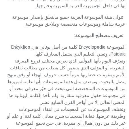
لها في داخل الجمهورية العربية السورية وخارجها.
تتولى هيئة الموسوعة العربية جميع مايتعلق بإصدار موسوعة
عربية شاملة وموسوعات متخصصة وملاحق موسوعية.
تعريف مصطلح الموسوعة:
الموسوعة
Encyclopedia
كلمة من أصل يوناني هي:
Enkyklios
Paideia
، وتعني التعليم الذي يشمل المعارف كلها.
وتعرَّف اليوم بأنها المؤلَف الذي يعرض مختلف فروع المعرفة
البشرية، أو المؤلف الذي يتضمن كل مطلب من مطالب ثقافات
الأمم ومقومات حضارتها مرتباً حسب حروف الهجاء أو وفق منهج
يتصل بالبحوث. وتوصف مثل هذه الموسوعات بأنها عامة لتمييزها
من الموسوعات المتخصصة التي تبحث في حيّز معرفي محدد أو
في مجموعة حقول معرفية متقاربة. ولم تأخذ الكلمة اليونانية هذا
المعنى الحالي إلا في أواخر القرن السابع عشر.
وتختلف الموسوعات عن المعجمات في انتقاء الموضوعات
وطريقة عرضها. فغاية المعجمات شرح معاني كلمة لغة أو علم أو
غير ذلك من دون إهمال أي مفردة، في حين تجمع الموسوعة