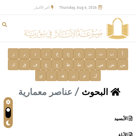
Thursday, Aug 6, 2026
آخر الأخبار
أ
ب
ت
ث
ج
ح
خ
د
ذ
ر
ز
س
ش
ص
ض
ط
ظ
ع
غ
ف
ق
ك
ل
م
ن
هـ
و
ي
البحوث
عناصر معمارية
الأبسيد
الأبلق