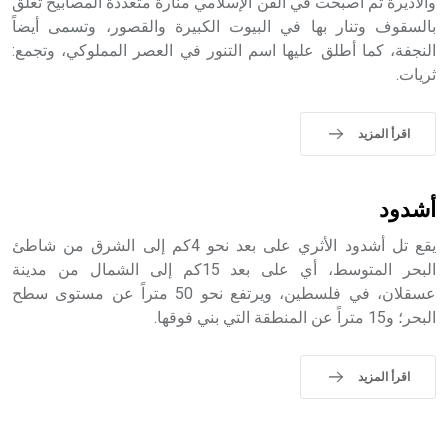
الملوك الذين حكموا مدينة إديسا (الرها) من أبجر الأول وحتى
والأديرة ثم أصبحت في الفن الإسلامي منارة متعددة المصابيح تعلق
التاسع، وهم ينتسبون إلى أسرة أوسروين
بالسقوف وتنار بها في البيوت الكبيرة والقصور، وتسمى أيضاً
النجفة، كما أطلق عليها اسم التنور في العصر المملوكي، وتجمع:
ثريات.
- هل تعلم أن الأبجدية الكنعانية تتألف من /22/ علامة كتابية
اقرأ المزيد
sign تكتب منفصلة غير متصلة، وتعتمد المبدأ الأكوروفوني،
حيث تقتصر القيمة الصوتية للعلامة الك
أشدود
يقع تل أشدود الأثري على بعد نحو 4كم إلى الشرق من شاطئ
البحر المتوسط، أي على بعد 15كم إلى الشمال من مدينة
عسقلان، في فلسطين، ويرتفع نحو 50 متراً عن مستوى سطح
البحر؛ و15 متراً عن المنطقة التي بني فوقها.
اقرأ المزيد