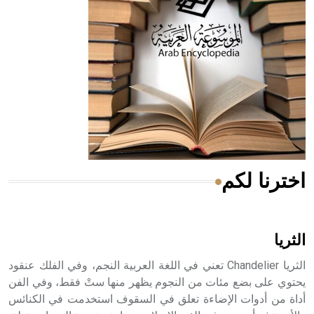
له الفضل بأنه حرر الطب من الدين والفلسفة.
- هل تعلم أن المرجان إفراز حيواني يتكون في البحر ويتركب
من مادة كربونات الكلسيوم، وهو أحمر أو شديد الحمرة وهو
أجود أنواعه، ويمتاز بكبر الحجم ويسمى الش
اخترنا لكم
هل تعلم أن الأبسيد كلمة فرنسية اللفظ تم اعتمادها مصطلحاً
أثرياً يستخدم في العمارة عموماً وفي العمارة الدينية الخاصة
بالكنائس خصوصاً، وفي الإنكليزية أب
الثريا
الثريا Chandelier تعني في اللغة العربية النجم، وفي الفلك عنقود
يحتوي على بضع مئات من النجوم يظهر منها ستْ فقط، وفي الفن
أداة من أدوات الإضاءة تعلق في السقوف استخدمت في الكنائس
- هل تعلم أن أبجر Abgar اسم معروف جيداً يعود إلى عدد من