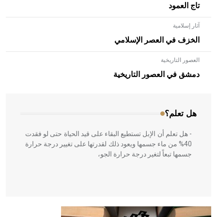
تاج العمود
آثار إسلامية
الخزف في العصر الإسلامي
العصور التاريخية
- هل تعلم أن الأبلق نوع من الفنون الهندسية التي ارتبطت
بالعمارة الإسلامية في بلاد الشام ومصر خاصة، حيث يحرص
دمشق في العصور التاريخية
المعمار على بناء مداميكه وخاصة في الواجهات
هل تعلم؟
- هل تعلم أن الإبل تستطيع البقاء على قيد الحياة حتى لو فقدت
40% من ماء جسمها ويعود ذلك لقدرتها على تغيير درجة حرارة
جسمها تبعاً لتغير درجة حرارة الجو،
- هل تعلم أن أبقراط كتب في الطب أربعة مؤلفات هي:
الحكم، الأدلة، تنظيم التغذية، ورسالته في جروح الرأس. ويعود