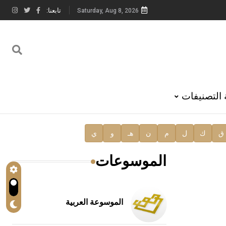
تابعنا:
Saturday, Aug 8, 2026
 التصنيفات
ق
ك
ل
م
ن
هـ
و
ي
الموسوعات
الموسوعة العربية