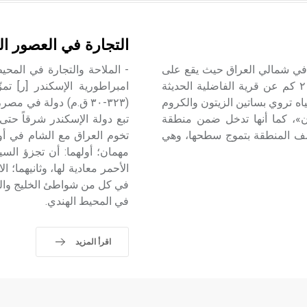
التجارة في العصور ال
يخ المهمة في شمالي العراق حيث يقع على
- الملاحة والتجارة في المحي
بعد نحو ٢٤ كم شمال- شرقيّ مدينة الموصل، ويبعد أقل من ٢ كم عن قرية الفاضلية الحديثة
اه تروي بساتين الزيتون والكروم
ن»، كما أنها تدخل ضمن منطقة
تبع دولة الإسكندر شرقاً حتى
تتصف المنطقة بتموج سطحها، وهي
تخوم العراق مع الشام في أو
مهمان؛ أولهما: أن تجزؤ الس
الأحمر معادية لها، وثانيهما؛
في كل من شواطئ الخليج والبح
في المحيط الهندي.
اقرأ المزيد