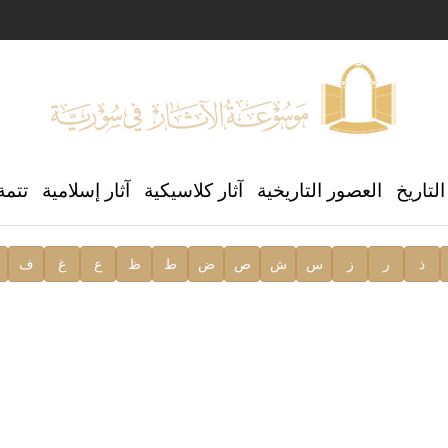
ن العالمي للغة العربية
لتاريخ
العصور التاريخية
آثار كلاسيكية
آثار إسلامية
تتمة
ذ
ر
ز
س
ش
ص
ض
ط
ظ
ع
غ
ف
ية