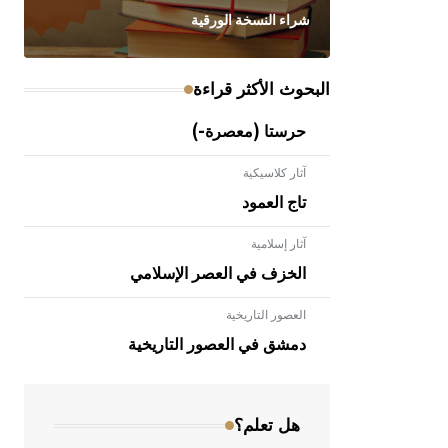
شراء النسخة الورقية
البحوث الأكثر قراءة
حرستا (معصرة-)
آثار كلاسيكية
تاج العمود
آثار إسلامية
الخزف في العصر الإسلامي
العصور التاريخية
- هل تعلم أن الأبلق نوع من الفنون
الهندسية التي ارتبطت بالعمارة الإسلامية
دمشق في العصور التاريخية
في بلاد الشام ومصر خاصة، حيث يحرص
المعمار على بناء مداميكه وخاصة في
الواجهات
هل تعلم؟