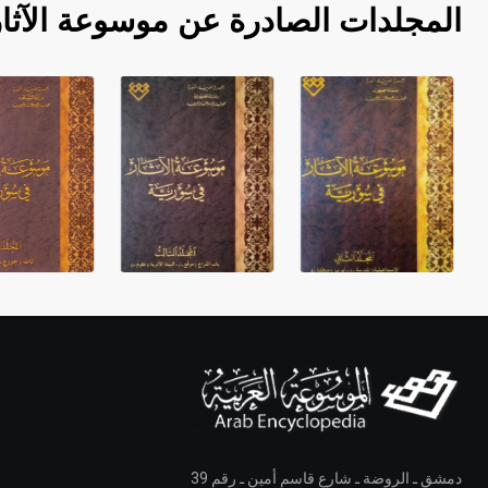
المجلدات الصادرة عن موسوعة الآثا
دمشق ـ الروضة ـ شارع قاسم أمين ـ رقم 39