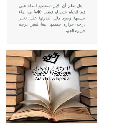
- هل تعلم أن الإبل تستطيع البقاء على
قيد الحياة حتى لو فقدت 40% من ماء
جسمها ويعود ذلك لقدرتها على تغيير
درجة حرارة جسمها تبعاً لتغير درجة
حرارة الجو،
- هل تعلم أن أبقراط كتب في الطب
أربعة مؤلفات هي: الحكم، الأدلة، تنظيم
التغذية، ورسالته في جروح الرأس.
ويعود له الفضل بأنه حرر الطب من
الدين والفلسفة.
- هل تعلم أن المرجان إفراز حيواني
يتكون في البحر ويتركب من مادة
كربونات الكلسيوم، وهو أحمر أو شديد
الحمرة وهو أجود أنواعه، ويمتاز بكبر
الحجم ويسمى الش