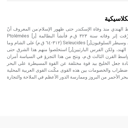
هل تعلم أن الأبسيد كلمة فرنسية اللفظ
تم اعتمادها مصطلحاً أثرياً يستخدم في
كلاسيكية
العمارة عموماً وفي العمارة الدينية
الخاصة بالكنائس خصوصاً، وفي
ط الهندي منذ وفاة الإسكندر حتى ظهور الإسلام:من المعروف أنّ
الإنكليزية أب
امبراطورية الإسكندر [ر] تمزّقت إثر وفاته سنة ٣٢٣ ق.م فأنشأ البطالمة [ر] Ptolémées
(٣٢٣-٣٠ ق.م) دولة في مصر، وسيطر السلوقيون[ر] Seleucides (٣١٢-٦٤ ق.م) على الشام وما
- هل تعلم أن أبجر Abgar اسم معروف
 الهند، ولكن الفرس البارثيين[ر] استخلصوا منهم هذا الشرق حتى
جيداً يعود إلى عدد من الملوك الذين
اسط القرن الثالث ق.م، ونتج من هذا التجزؤ في السياسة أمران
حكموا مدينة إديسا (الرها) من أبجر الأول
يادة جعل الخليج بيد قوة مختلفة عن القوة المسيطرة على البحر
وحتى التاسع، وهم ينتسبون إلى أسرة
 الاضطراب والخصومات بين هذه القوى مكّنت القوى العربية المحلية
أوسروين
ر الأحمر من البروز وممارسة الدور الأعظم في الملاحة والتجارة
- هل تعلم أن الأبجدية الكنعانية تتألف من
/22/ علامة كتابية sign تكتب منفصلة
غير متصلة، وتعتمد المبدأ الأكوروفوني،
حيث تقتصر القيمة الصوتية للعلامة الك