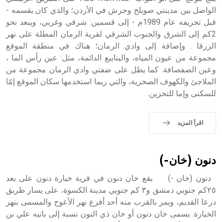
الواصل بين مدينتي صويلح وجرش في الأردن؛ والذي كان يقسمه -
قبل تجريفه عام 1989م - إلى قسمين: شرقي وغربي، ويبعد نحو
- هل تعلم أن أبجر Abgar اسم معروف جيداً يعود إلى عدد من
الملوك الذين حكموا مدينة إديسا (الرها) من أبجر الأول وحتى
2كم إلى الشرق والجنوب الشرقي لقرية الرمان المطلة على نهر
التاسع، وهم ينتسبون إلى أسرة أوسروين
الزرقا . وإضافة إلى وادي الرمان؛ هناك في منطقة الموقع
مجموعة من عيون المياه، والينابيع الدائمة، مثل: عين رأس الما ،
وعين الصفصافة. كما يطل على ضفتي وادي الرمان مجموعة من
الملاجئ والكهوف الصخرية، والتي ربما استخدمها سكان الموقع إمّا
للسكنى وإما للتخزين.
- هل تعلم أن الأبجدية الكنعانية تتألف من /22/ علامة كتابية
sign تكتب منفصلة غير متصلة، وتعتمد المبدأ الأكوروفوني،
حيث تقتصر القيمة الصوتية للعلامة الك
اقرأ المزيد
دنون (خان-)
دنون (خان -) يقع خان دنون في قرية خيارة دنون على بعد
٢٥كم جنوبي دمشق و٣ كم جنوبي مدينة الكسوة، على يسار طريق
درعا القديم، ويمر بالقرب منه أحد أفرع نهر الأعوج والمسمى بنهر
الخيارة. يسمى خان دنون أو خان ذي النون نسبة إلى بانيه علي بن