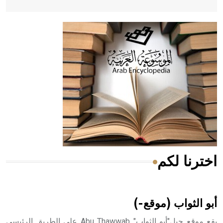
- هل تعلم أن أبقراط كتب في الطب أربعة مؤلفات هي:
الحكم، الأدلة، تنظيم التغذية، ورسالته في جروح الرأس. ويعود
له الفضل بأنه حرر الطب من الدين والفلسفة.
- هل تعلم أن المرجان إفراز حيواني يتكون في البحر ويتركب
من مادة كربونات الكلسيوم، وهو أحمر أو شديد الحمرة وهو
أجود أنواعه، ويمتاز بكبر الحجم ويسمى الش
اخترنا لكم
هل تعلم أن الأبسيد كلمة فرنسية اللفظ تم اعتمادها مصطلحاً
أثرياً يستخدم في العمارة عموماً وفي العمارة الدينية الخاصة
بالكنائس خصوصاً، وفي الإنكليزية أب
أبو الثواب (موقع-)
يقع موقع جبل"أبو الثواب" Abu Thawwab على الطريق الرئيسي