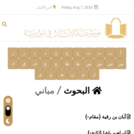
Friday, Aug 7, 2026
آخر الأخبار
أ
ب
ت
ث
ج
ح
خ
د
ذ
ر
ز
س
ش
ص
ض
ط
ظ
ع
غ
ف
ق
ك
ل
م
ن
هـ
و
ي
البحوث
مباني
أبان بن رقية (مقام-)
إبراهيم باشا (ثكنة-)