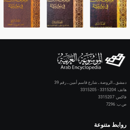
دمشق ـ الروضة ـ شارع قاسم أمين ـ رقم 39
هاتف: 3315204 - 3315205
فاكس: 3315207
ص.ب: 7296
روابط متنوعة