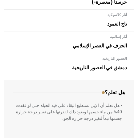
حرستا (معصرة-)
آثار كلاسيكية
تاج العمود
آثار إسلامية
الخزف في العصر الإسلامي
العصور التاريخية
- هل تعلم أن الأبلق نوع من الفنون الهندسية التي ارتبطت
بالعمارة الإسلامية في بلاد الشام ومصر خاصة، حيث يحرص
دمشق في العصور التاريخية
المعمار على بناء مداميكه وخاصة في الواجهات
هل تعلم؟
- هل تعلم أن الإبل تستطيع البقاء على قيد الحياة حتى لو فقدت
40% من ماء جسمها ويعود ذلك لقدرتها على تغيير درجة حرارة
جسمها تبعاً لتغير درجة حرارة الجو،