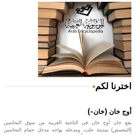
- هل تعلم أن أبقراط كتب في الطب أربعة مؤلفات هي:
الحكم، الأدلة، تنظيم التغذية، ورسالته في جروح الرأس. ويعود
له الفضل بأنه حرر الطب من الدين والفلسفة.
- هل تعلم أن المرجان إفراز حيواني يتكون في البحر ويتركب
من مادة كربونات الكلسيوم، وهو أحمر أو شديد الحمرة وهو
أجود أنواعه، ويمتاز بكبر الحجم ويسمى الش
اخترنا لكم
هل تعلم أن الأبسيد كلمة فرنسية اللفظ تم اعتمادها مصطلحاً
أثرياً يستخدم في العمارة عموماً وفي العمارة الدينية الخاصة
بالكنائس خصوصاً، وفي الإنكليزية أب
أوج خان (خان-)
يقع خان أوج خان في الناحية الغربية من سوق النحاسين
(المحمص) بمدينة حلب، ومدخله يواجه مدخل حمام النحاسين