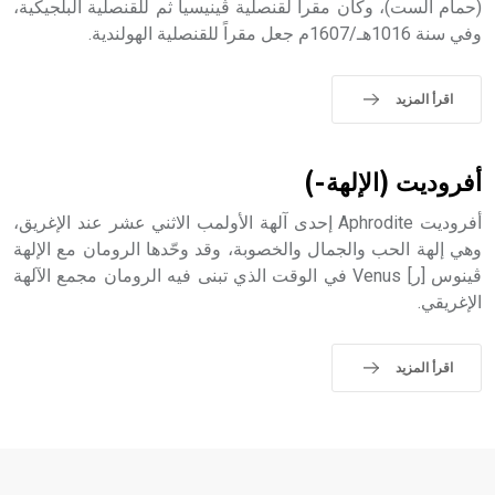
(حمام الست)، وكان مقراً لقنصلية ڤينيسيا ثم للقنصلية البلجيكية،
- هل تعلم أن أبجر Abgar اسم معروف جيداً يعود إلى عدد من
وفي سنة 1016هـ/1607م جعل مقراً للقنصلية الهولندية.
الملوك الذين حكموا مدينة إديسا (الرها) من أبجر الأول وحتى
التاسع، وهم ينتسبون إلى أسرة أوسروين
اقرأ المزيد
- هل تعلم أن الأبجدية الكنعانية تتألف من /22/ علامة كتابية
أفروديت (الإلهة-)
sign تكتب منفصلة غير متصلة، وتعتمد المبدأ الأكوروفوني،
حيث تقتصر القيمة الصوتية للعلامة الك
أفروديت Aphrodite إحدى آلهة الأولمب الاثني عشر عند الإغريق،
وهي إلهة الحب والجمال والخصوبة، وقد وحّدها الرومان مع الإلهة
ڤينوس [ر] Venus في الوقت الذي تبنى فيه الرومان مجمع الآلهة
الإغريقي.
اقرأ المزيد