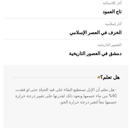
آثار كلاسيكية
تاج العمود
آثار إسلامية
الخزف في العصر الإسلامي
العصور التاريخية
- هل تعلم أن الأبلق نوع من الفنون الهندسية التي ارتبطت
بالعمارة الإسلامية في بلاد الشام ومصر خاصة، حيث يحرص
دمشق في العصور التاريخية
المعمار على بناء مداميكه وخاصة في الواجهات
هل تعلم؟
- هل تعلم أن الإبل تستطيع البقاء على قيد الحياة حتى لو فقدت
40% من ماء جسمها ويعود ذلك لقدرتها على تغيير درجة حرارة
جسمها تبعاً لتغير درجة حرارة الجو،