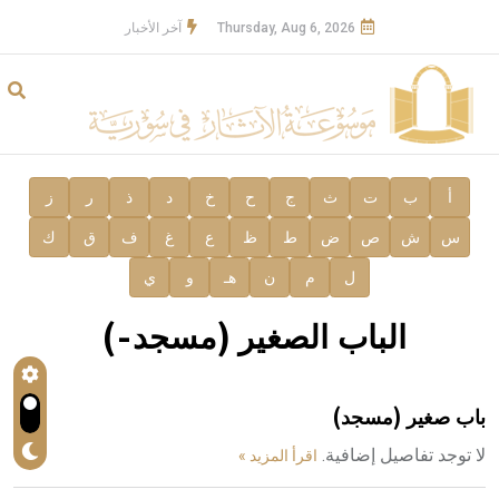
Thursday, Aug 6, 2026
آخر الأخبار
أ
ب
ت
ث
ج
ح
خ
د
ذ
ر
ز
س
ش
ص
ض
ط
ظ
ع
غ
ف
ق
ك
ل
م
ن
هـ
و
ي
الباب الصغير (مسجد-)
باب صغير (مسجد)
لا توجد تفاصيل إضافية.
اقرأ المزيد »