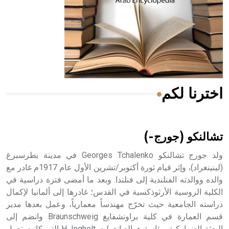
- هل تعلم أن المرجان إفراز حيواني يتكون في البحر ويتركب
من مادة كربونات الكلسيوم، وهو أحمر أو شديد الحمرة وهو
أجود أنواعه، ويمتاز بكبر الحجم ويسمى الش
اخترنا لكم
هل تعلم أن الأبسيد كلمة فرنسية اللفظ تم اعتمادها مصطلحاً
أثرياً يستخدم في العمارة عموماً وفي العمارة الدينية الخاصة
بالكنائس خصوصاً، وفي الإنكليزية أب
تشالنكو (جورج-)
ولد جورج تشالنكو Georges Tchalenko في مدينة بطرسبرغ
(لينينغراد)، وإثر قيام ثورة أكتوبر/تشرين الأول عام 1917م غادر مع
والده ووالدته الفنلندية إلى فنلندا. وبعد ما أمضى فترة دراسية في
- هل تعلم أن أبجر Abgar اسم معروف جيداً يعود إلى عدد من
الملوك الذين حكموا مدينة إديسا (الرها) من أبجر الأول وحتى
الكلية الروسية الأرثوذكسية في القدس؛ غادرها إلى ألمانيا لإكمال
التاسع، وهم ينتسبون إلى أسرة أوسروين
دراسته الجامعية حيث تخرّج مهندساً معمارياً، وعمل بعدها مدير
قسم العمارة في كلية براونشفايغ Braunschweig وانضم إلى
البعثة الدنماركية برئاسة هرالد إنغولت H. Ingholt التي كانت تعمل