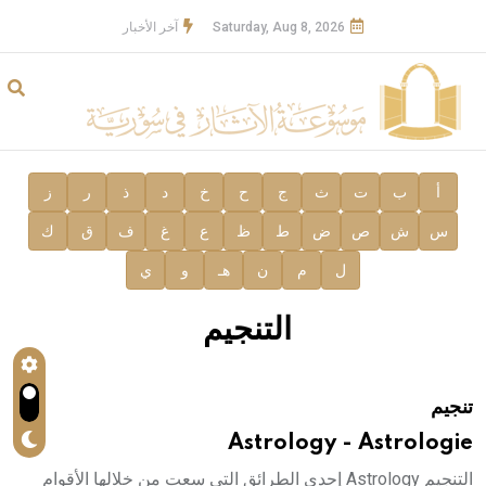
Saturday, Aug 8, 2026
آخر الأخبار
أ
ب
ت
ث
ج
ح
خ
د
ذ
ر
ز
س
ش
ص
ض
ط
ظ
ع
غ
ف
ق
ك
ل
م
ن
هـ
و
ي
التنجيم
تنجيم
Astrology - Astrologie
التنجيم Astrology إحدى الطرائق التي سعت من خلالها الأقوام