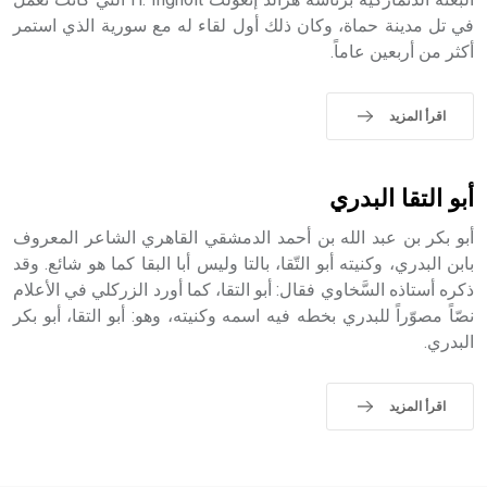
في تل مدينة حماة، وكان ذلك أول لقاء له مع سورية الذي استمر
أكثر من أربعين عاماً.
- هل تعلم أن الأبجدية الكنعانية تتألف من /22/ علامة كتابية
sign تكتب منفصلة غير متصلة، وتعتمد المبدأ الأكوروفوني،
حيث تقتصر القيمة الصوتية للعلامة الك
اقرأ المزيد
أبو التقا البدري
أبو بكر بن عبد الله بن أحمد الدمشقي القاهري الشاعر المعروف
بابن البدري، وكنيته أبو التّقا، بالتا وليس أبا البقا كما هو شائع. وقد
ذكره أستاذه السَّخاوي فقال: أبو التقا، كما أورد الزركلي في الأعلام
نصّاً مصوّراً للبدري بخطه فيه اسمه وكنيته، وهو: أبو التقا، أبو بكر
البدري.
اقرأ المزيد