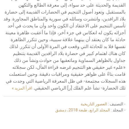
القديمة والحديثة على حد سواء، إلى معرفة الطالع والتكهن
بالمستقبل. وتعود أصول التنجيم في الحضارات القديمة إلى حضارة
بلاد الرافدين، وانتشرت وسائله في سورية والمناطق المجاورة. وقد
تأسس التنجيم على الاعتقاد أن الكون واحد وأن ما يحدث في أحد
أجزائه يكون له انعكاس في جزء آخر، فإذا ما أعقبت ظاهرة معينة
حادثة ما كان يعتقد أن بينهما علاقة سببية، وحين تتكرر الظاهرة
نفسها فلا بد للحادثة التي وقعت في المرة الأولى أن تتكرر. لذلك
كان هناك اهتمام كبير في حضارة بلاد الرافدين القديمة بتنظيم
جداول بالظواهر السماوية وماتعقبها من حوادث.ونشأ من ذلك
«علم» غير حقيقي هو التنجيم غرضه قراءة الفأل، لكن سجلاته
قامت بناءً على ظواهر حقيقية ومراقبات دقيقة. وحين استعملت
هذه السجلات مجتمعة- في ظل المعرفة الرياضية التي وجدت في
تلك الحضارة- نشأ علم الفلك [ر] الرياضي الحقيقي.
اقرأ المزيد »
- التصنيف :
العصور التاريخية
- المجلد :
المجلد الرابع، طبعة 2018، دمشق