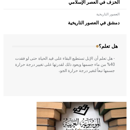
الخزف في العصر الإسلامي
العصور التاريخية
- هل تعلم أن الأبلق نوع من الفنون الهندسية التي ارتبطت
بالعمارة الإسلامية في بلاد الشام ومصر خاصة، حيث يحرص
دمشق في العصور التاريخية
المعمار على بناء مداميكه وخاصة في الواجهات
هل تعلم؟
- هل تعلم أن الإبل تستطيع البقاء على قيد الحياة حتى لو فقدت
40% من ماء جسمها ويعود ذلك لقدرتها على تغيير درجة حرارة
جسمها تبعاً لتغير درجة حرارة الجو،
- هل تعلم أن أبقراط كتب في الطب أربعة مؤلفات هي:
الحكم، الأدلة، تنظيم التغذية، ورسالته في جروح الرأس. ويعود
له الفضل بأنه حرر الطب من الدين والفلسفة.