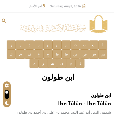
Saturday, Aug 8, 2026
آخر الأخبار
أ
ب
ت
ث
ج
ح
خ
د
ذ
ر
ز
س
ش
ص
ض
ط
ظ
ع
غ
ف
ق
ك
ل
م
ن
هـ
و
ي
ابن طولون
ابن طولون
Ibn Tûlûn - Ibn Tûlûn
شمس الدين أبو عبد الله، محمد بن علي بن أحمد بن طولون