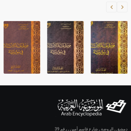
دمشق ـ الروضة ـ شارع قاسم أمين ـ رقم 39