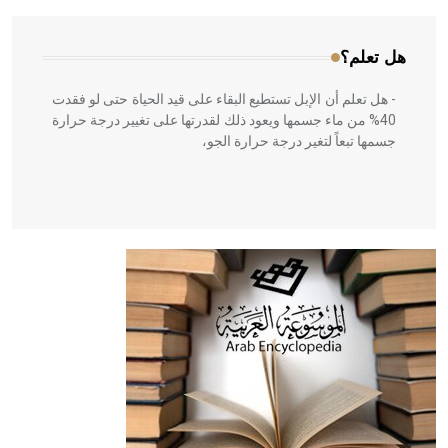
هل تعلم؟
- هل تعلم أن الإبل تستطيع البقاء على قيد الحياة حتى لو فقدت
40% من ماء جسمها ويعود ذلك لقدرتها على تغيير درجة حرارة
جسمها تبعاً لتغير درجة حرارة الجو،
- هل تعلم أن أبقراط كتب في الطب أربعة مؤلفات هي:
الحكم، الأدلة، تنظيم التغذية، ورسالته في جروح الرأس. ويعود
له الفضل بأنه حرر الطب من الدين والفلسفة.
- هل تعلم أن المرجان إفراز حيواني يتكون في البحر ويتركب
من مادة كربونات الكلسيوم، وهو أحمر أو شديد الحمرة وهو
أجود أنواعه، ويمتاز بكبر الحجم ويسمى الش