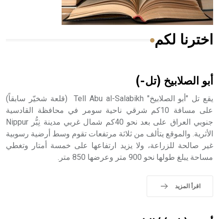
اخترنا لكم
هل تعلم أن الأبسيد كلمة فرنسية اللفظ تم اعتمادها مصطلحاً
أثرياً يستخدم في العمارة عموماً وفي العمارة الدينية الخاصة
بالكنائس خصوصاً، وفي الإنكليزية أب
أبو الصلابيخ (تل-)
يقع تل "أبو الصلابيخ" Tell Abu al-Salabikh (قلعة شخيّر سابقاً)
على مسافة 10كم شرقي ناحية سومر في محافظة القادسية
جنوبي العراق على بعد نحو 40كم شمال غربي مدينة نِبُّر Nippur
- هل تعلم أن أبجر Abgar اسم معروف جيداً يعود إلى عدد من
الملوك الذين حكموا مدينة إديسا (الرها) من أبجر الأول وحتى
الأثرية. والموقع يتألف من ثلاثة مرتفعات تقوم وسط أرضية رسوبية
التاسع، وهم ينتسبون إلى أسرة أوسروين
غير صالحة للزراعة، ولا يزيد ارتفاعها على خمسة أمتار وتغطي
مساحة يبلغ طولها نحو 900 متر وعرضها 850 متر.
اقرأ المزيد
- هل تعلم أن الأبجدية الكنعانية تتألف من /22/ علامة كتابية
sign تكتب منفصلة غير متصلة، وتعتمد المبدأ الأكوروفوني،
حيث تقتصر القيمة الصوتية للعلامة الك