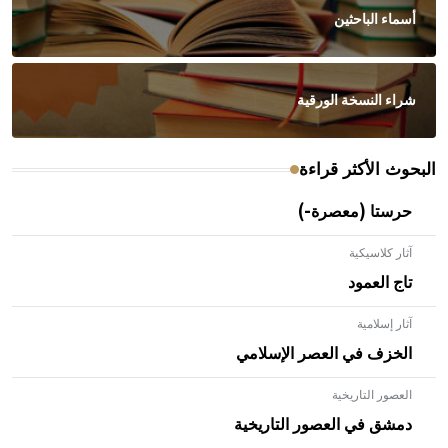
أسماء الباحثين
شراء النسخة الورقية
البحوث الأكثر قراءة
حرستا (معصرة-)
آثار كلاسيكية
تاج العمود
آثار إسلامية
الخزف في العصر الإسلامي
العصور التاريخية
- هل تعلم أن الأبلق نوع من الفنون الهندسية التي ارتبطت
بالعمارة الإسلامية في بلاد الشام ومصر خاصة، حيث يحرص
دمشق في العصور التاريخية
المعمار على بناء مداميكه وخاصة في الواجهات