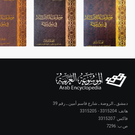
دمشق ـ الروضة ـ شارع قاسم أمين ـ رقم 39
هاتف: 3315204 - 3315205
فاكس: 3315207
ص.ب: 7296