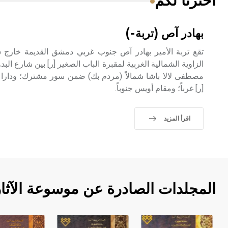
اخترنا لكم
بهادر آص (تربة-)
تقع تربة الأمير بهادر آص جنوب غربي دمشق القديمة خارج 
الزاوية الشمالية الغربية لمقبرة الباب الصغير [ر] بين شارع الب
مصطفى لالا باشا شمالاً (مردم بك) ضمن سور مشترك؛ ودارا الق
[ر] غرباً؛ ومقام أويس جنوباً.
اقرأ المزيد
المجلدات الصادرة عن موسوعة الآثا