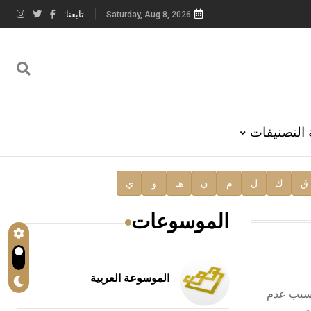
تابعنا:
Saturday, Aug 8, 2026
 التصنيفات
ق
ك
ل
م
ن
هـ
و
ي
الموسوعات
الموسوعة العربية
شمالي سورية إلى جوار قلعة سمعان [ر]. وتقدر مساحة هذه القرية الصغيرة نسبياً بنحو 1 كم2، وبسبب عدم