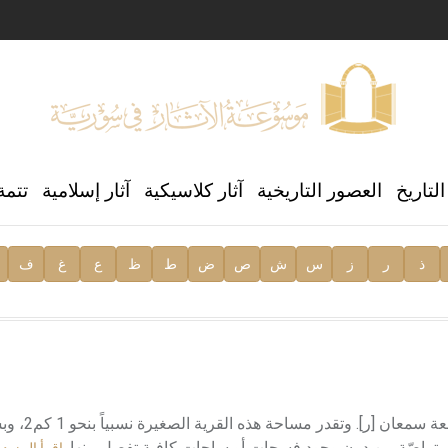
ن العالمي للغة العربية
لتاريخ
العصور التاريخية
آثار كلاسيكية
آثار إسلامية
تتمة
ذ
ر
ز
س
ش
ص
ض
ط
ظ
ع
غ
ف
ية
تقع قرية تقلا Taql على جبل سمعان في 
ها متراصّة من دون وجود فسحات أو ساحات كافية تفصل بينها.