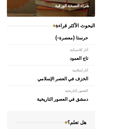
شراء النسخة الورقية
البحوث الأكثر قراءة
حرستا (معصرة-)
آثار كلاسيكية
تاج العمود
آثار إسلامية
الخزف في العصر الإسلامي
العصور التاريخية
- هل تعلم أن الأبلق نوع من الفنون
الهندسية التي ارتبطت بالعمارة الإسلامية
دمشق في العصور التاريخية
في بلاد الشام ومصر خاصة، حيث يحرص
المعمار على بناء مداميكه وخاصة في
الواجهات
هل تعلم؟