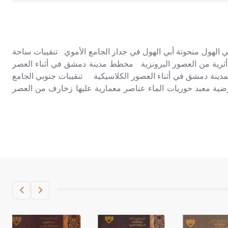
هل تعلم أن الأبسيد كلمة فرنسية اللفظ
تم اعتمادها مصطلحاً أثرياً يستخدم في
العمارة عموماً وفي العمارة الدينية
الخاصة بالكنائس خصوصاً، وفي
 الهول منحوتة أبي الهول في جدار الجامع الأموي تنقيبات ساحة
الإنكليزية أب
أثرية من العصور البرونزية مخطط مدينة دمشق في أثناء العصر
ينة دمشق في أثناء العصور الكلاسيكية تنقيبات جنوبي الجامع
- هل تعلم أن أبجر Abgar اسم معروف
ضية معبد حوريات الماء عناصر معمارية عليها زخارف من العصر
جيداً يعود إلى عدد من الملوك الذين
حكموا مدينة إديسا (الرها) من أبجر الأول
وحتى التاسع، وهم ينتسبون إلى أسرة
أوسروين
- هل تعلم أن الأبجدية الكنعانية تتألف من
/22/ علامة كتابية sign تكتب منفصلة
غير متصلة، وتعتمد المبدأ الأكوروفوني،
حيث تقتصر القيمة الصوتية للعلامة الك