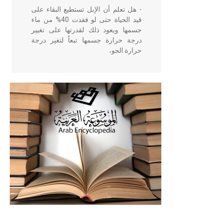
- هل تعلم أن الإبل تستطيع البقاء على
قيد الحياة حتى لو فقدت 40% من ماء
جسمها ويعود ذلك لقدرتها على تغيير
درجة حرارة جسمها تبعاً لتغير درجة
حرارة الجو،
- هل تعلم أن أبقراط كتب في الطب
أربعة مؤلفات هي: الحكم، الأدلة، تنظيم
التغذية، ورسالته في جروح الرأس.
ويعود له الفضل بأنه حرر الطب من
الدين والفلسفة.
- هل تعلم أن المرجان إفراز حيواني
يتكون في البحر ويتركب من مادة
كربونات الكلسيوم، وهو أحمر أو شديد
الحمرة وهو أجود أنواعه، ويمتاز بكبر
الحجم ويسمى الش