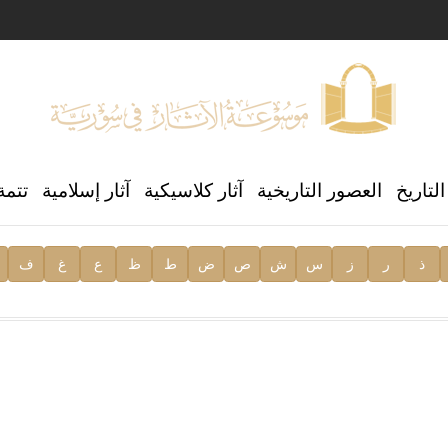
ن العالمي للغة العربية
لتاريخ
العصور التاريخية
آثار كلاسيكية
آثار إسلامية
تتمة
ذ
ر
ز
س
ش
ص
ض
ط
ظ
ع
غ
ف
ية