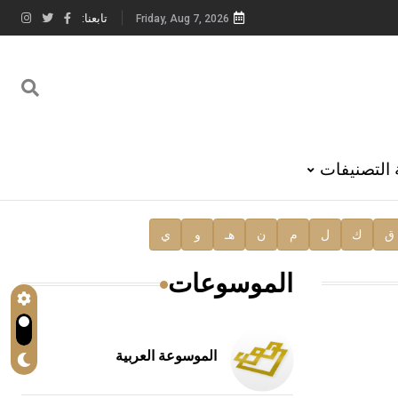
تابعنا:
Friday, Aug 7, 2026
 التصنيفات
ق
ك
ل
م
ن
هـ
و
ي
الموسوعات
الموسوعة العربية