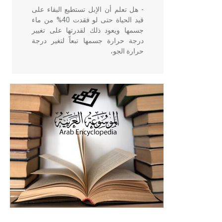
- هل تعلم أن الإبل تستطيع البقاء على
قيد الحياة حتى لو فقدت 40% من ماء
جسمها ويعود ذلك لقدرتها على تغيير
درجة حرارة جسمها تبعاً لتغير درجة
حرارة الجو،
- هل تعلم أن أبقراط كتب في الطب
أربعة مؤلفات هي: الحكم، الأدلة، تنظيم
التغذية، ورسالته في جروح الرأس.
ويعود له الفضل بأنه حرر الطب من
الدين والفلسفة.
- هل تعلم أن المرجان إفراز حيواني
يتكون في البحر ويتركب من مادة
كربونات الكلسيوم، وهو أحمر أو شديد
الحمرة وهو أجود أنواعه، ويمتاز بكبر
الحجم ويسمى الش