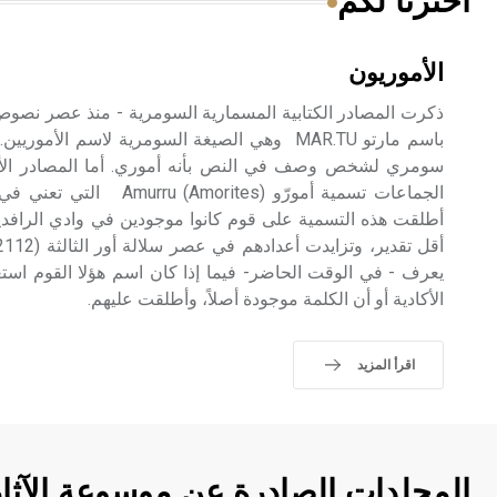
اخترنا لكم
الأموريون
باسم مارتو MAR.TU وهي الصيغة السومرية لاسم ال
سومري لشخص وصف في النص بأنه أموري. أما المصادر الأك
الجماعات تسمية أمورّو (Amurru
أطلقت هذه التسمية على قوم كانوا موجودين في وادي الرافد
يعرف - في الوقت الحاضر- فيما إذا كان اسم هؤلا القوم است
الأكادية أو أن الكلمة موجودة أصلاً، وأطلقت عليهم.
اقرأ المزيد
المجلدات الصادرة عن موسوعة الآثا