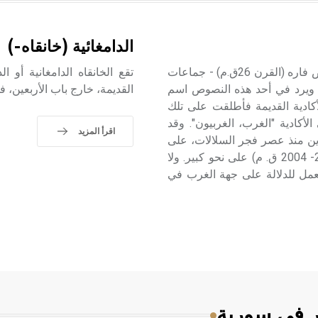
الدامغائية (خانقاه-)
ذكرت المصادر الكتابية المسمارية السومرية - منذ عصر نصوص فاره (القرن 26ق.م) - جماعات
تقع الخانقاه الدامغانية أو ا
أموريين. ويرد في أحد هذه النصوص اسم
القديمة، خارج باب الأربعين، ف
ادية القديمة فأطلقت على تلك
Amorites)  التي تعني في الأكادية "الغرب، الغربيون". وقد
اقرأ المزيد
ين منذ عصر فجر السلالات، على
أقل تقدير، وتزايدت أعدادهم في عصر سلالة أور الثالثة (2112- 2004 ق. م) على نحو كبير. ولا
عمل للدلالة على جهة الغرب في
ر في سورية