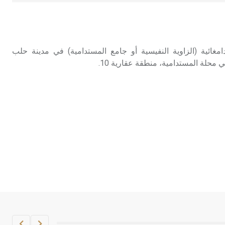
هل تعلم أن الأبسيد كلمة فرنسية اللفظ
تم اعتمادها مصطلحاً أثرياً يستخدم في
العمارة عموماً وفي العمارة الدينية
الخاصة بالكنائس خصوصاً، وفي
لدامغائية (الزاوية النفيسية أو جامع المستدامية) في مدينة حلب
الإنكليزية أب
ي محلة المستدامية، منطقة عقارية 10.
- هل تعلم أن أبجر Abgar اسم معروف
جيداً يعود إلى عدد من الملوك الذين
حكموا مدينة إديسا (الرها) من أبجر الأول
وحتى التاسع، وهم ينتسبون إلى أسرة
أوسروين
- هل تعلم أن الأبجدية الكنعانية تتألف من
/22/ علامة كتابية sign تكتب منفصلة
غير متصلة، وتعتمد المبدأ الأكوروفوني،
حيث تقتصر القيمة الصوتية للعلامة الك