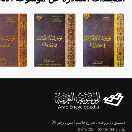
دمشق ـ الروضة ـ شارع قاسم أمين ـ رقم 39
هاتف: 3315204 - 3315205