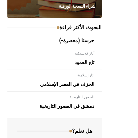
شراء النسخة الورقية
البحوث الأكثر قراءة
حرستا (معصرة-)
آثار كلاسيكية
تاج العمود
آثار إسلامية
الخزف في العصر الإسلامي
العصور التاريخية
- هل تعلم أن الأبلق نوع من الفنون
الهندسية التي ارتبطت بالعمارة الإسلامية
دمشق في العصور التاريخية
في بلاد الشام ومصر خاصة، حيث يحرص
المعمار على بناء مداميكه وخاصة في
الواجهات
هل تعلم؟