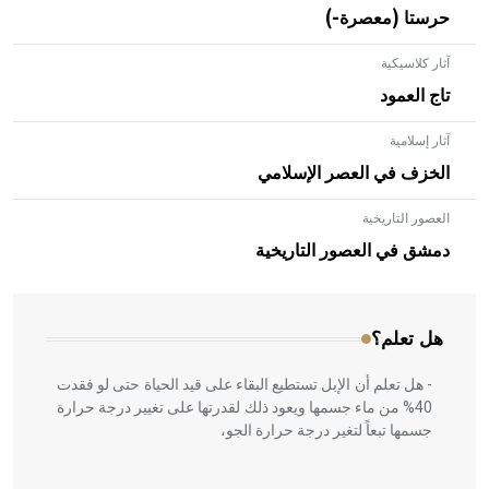
حرستا (معصرة-)
آثار كلاسيكية
تاج العمود
آثار إسلامية
الخزف في العصر الإسلامي
العصور التاريخية
- هل تعلم أن الأبلق نوع من الفنون الهندسية التي ارتبطت
بالعمارة الإسلامية في بلاد الشام ومصر خاصة، حيث يحرص
دمشق في العصور التاريخية
المعمار على بناء مداميكه وخاصة في الواجهات
هل تعلم؟
- هل تعلم أن الإبل تستطيع البقاء على قيد الحياة حتى لو فقدت
40% من ماء جسمها ويعود ذلك لقدرتها على تغيير درجة حرارة
جسمها تبعاً لتغير درجة حرارة الجو،