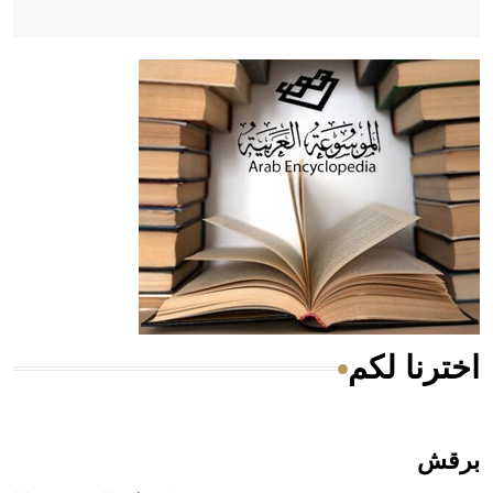
- هل تعلم أن أبقراط كتب في الطب أربعة مؤلفات هي:
الحكم، الأدلة، تنظيم التغذية، ورسالته في جروح الرأس. ويعود
له الفضل بأنه حرر الطب من الدين والفلسفة.
- هل تعلم أن المرجان إفراز حيواني يتكون في البحر ويتركب
من مادة كربونات الكلسيوم، وهو أحمر أو شديد الحمرة وهو
أجود أنواعه، ويمتاز بكبر الحجم ويسمى الش
اخترنا لكم
هل تعلم أن الأبسيد كلمة فرنسية اللفظ تم اعتمادها مصطلحاً
أثرياً يستخدم في العمارة عموماً وفي العمارة الدينية الخاصة
بالكنائس خصوصاً، وفي الإنكليزية أب
برقش