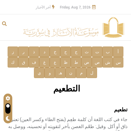
Friday, Aug 7, 2026
آخر الأخبار
أ
ب
ت
ث
ج
ح
خ
د
ذ
ر
ز
س
ش
ص
ض
ط
ظ
ع
غ
ف
ق
ك
ل
م
ن
هـ
و
ي
التطعيم
تطعيم
جاء في كتب اللغة أن كلمة طعِم (بفتح الطاء وكسر العين) تعني
ذاق أو أكل. وقيل: طعّم الغصن بآخر لتقويته أو تحسينه، ووصل به