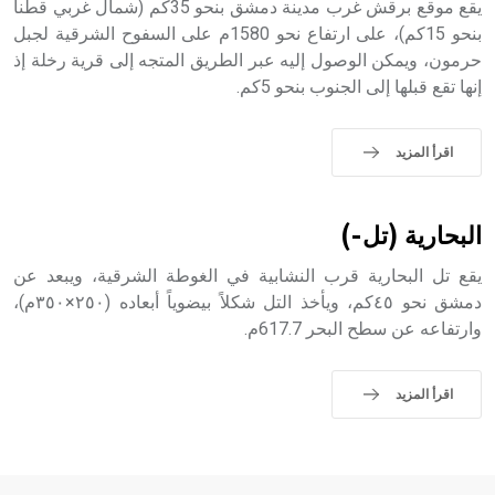
يقع موقع برقش غرب مدينة دمشق بنحو 35كم (شمال غربي قطنا
بنحو 15كم)، على ارتفاع نحو 1580م على السفوح الشرقية لجبل
حرمون، ويمكن الوصول إليه عبر الطريق المتجه إلى قرية رخلة إذ
- هل تعلم أن أبجر Abgar اسم معروف جيداً يعود إلى عدد من
إنها تقع قبلها إلى الجنوب بنحو 5كم.
الملوك الذين حكموا مدينة إديسا (الرها) من أبجر الأول وحتى
التاسع، وهم ينتسبون إلى أسرة أوسروين
اقرأ المزيد
- هل تعلم أن الأبجدية الكنعانية تتألف من /22/ علامة كتابية
البحارية (تل-)
sign تكتب منفصلة غير متصلة، وتعتمد المبدأ الأكوروفوني،
حيث تقتصر القيمة الصوتية للعلامة الك
يقع تل البحارية قرب النشابية في الغوطة الشرقية، ويبعد عن
دمشق نحو ٤٥كم، ويأخذ التل شكلاً بيضوياً أبعاده (٢٥٠×٣٥٠م)،
وارتفاعه عن سطح البحر 617.7م.
اقرأ المزيد