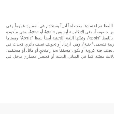
هل تعلم أن الأبسيد كلمة فرنسية اللفظ
تم اعتمادها مصطلحاً أثرياً يستخدم في
العمارة عموماً وفي العمارة الدينية
الخاصة بالكنائس خصوصاً، وفي
لمة فرنسية اللفظ تم اعتمادها مصطلحاً أثرياً يستخدم في العمارة عموماً وفي
الإنكليزية أب
العمارة الدينية الخاصة بالكنائس خصوصاً، وفي الإنكليزية أبسيس Apsis أو Apse، وهي مأخوذة
عن الأصل الإغريقي ayiαψιç باللفظ "apsis"، وتبنّتها اللغة اللاتينية أيضاً بلفظ "Absis" ومعناها
- هل تعلم أن أبجر Abgar اسم معروف
ربية فتسمى "حنية"، وهي ارتداد أو تجويف نصف دائري مُحدث في
جيداً يعود إلى عدد من الملوك الذين
صف قبة كروية أو يكون مسقفاً بجدار منحنٍ أو مائل أو مستقيم،
حكموا مدينة إديسا (الرها) من أبجر الأول
لية معيّنة كما في المباني الدينية أو كعنصر معماري يدخل في
وحتى التاسع، وهم ينتسبون إلى أسرة
أوسروين
- هل تعلم أن الأبجدية الكنعانية تتألف من
/22/ علامة كتابية sign تكتب منفصلة
غير متصلة، وتعتمد المبدأ الأكوروفوني،
حيث تقتصر القيمة الصوتية للعلامة الك