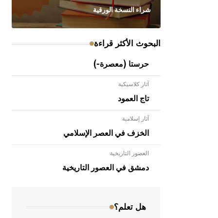
شراء النسخة الورقية
البحوث الأكثر قراءة
حرستا (معصرة-)
آثار كلاسيكية
تاج العمود
آثار إسلامية
الخزف في العصر الإسلامي
العصور التاريخية
- هل تعلم أن الأبلق نوع من الفنون
الهندسية التي ارتبطت بالعمارة الإسلامية
دمشق في العصور التاريخية
في بلاد الشام ومصر خاصة، حيث يحرص
المعمار على بناء مداميكه وخاصة في
الواجهات
هل تعلم؟