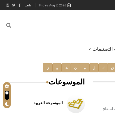
تابعنا:
Friday, Aug 7, 2026
 التصنيفات
ق
ك
ل
م
ن
هـ
و
ي
الموسوعات
الموسوعة العربية
فة لسطح