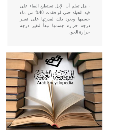
- هل تعلم أن الإبل تستطيع البقاء على
قيد الحياة حتى لو فقدت 40% من ماء
جسمها ويعود ذلك لقدرتها على تغيير
درجة حرارة جسمها تبعاً لتغير درجة
حرارة الجو،
- هل تعلم أن أبقراط كتب في الطب
أربعة مؤلفات هي: الحكم، الأدلة، تنظيم
التغذية، ورسالته في جروح الرأس.
ويعود له الفضل بأنه حرر الطب من
الدين والفلسفة.
- هل تعلم أن المرجان إفراز حيواني
يتكون في البحر ويتركب من مادة
كربونات الكلسيوم، وهو أحمر أو شديد
الحمرة وهو أجود أنواعه، ويمتاز بكبر
الحجم ويسمى الش