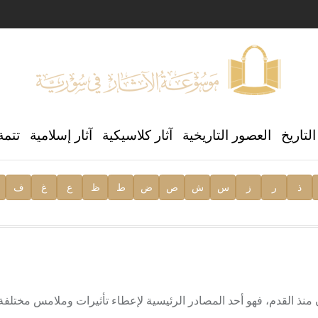
ن العالمي للغة العربية
لتاريخ
العصور التاريخية
آثار كلاسيكية
آثار إسلامية
تتمة
ذ
ر
ز
س
ش
ص
ض
ط
ظ
ع
غ
ف
ية
ان منذ القدم، فهو أحد المصادر الرئيسية لإعطاء تأثيرات وملامس مختل