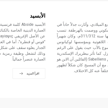
الأبسيد
 الرابع الميلادي، وأثارت جدلاً حاداً في
الأبسيد Abside ك
لمسكوني ووصمت بالهرطقة. تنسب
الأريوسية إلى أريوس أحد كهنة الإسكندرية الذي عين قساً فيها سنة 311/312م، وكان شهيراً
ة اللاهوتية وبمؤسسها لوكيانوس
"قوس أو قنطرة"، أما في الع
ابن يسوع بالآب حيث يقول على الرغم
الجدار يعلوه سقف على شكل ن
ل. كما تأثر ببطريرك الإسكندرية
وذلك لتشغل وظيفة رمزية دلا
ديونيسيوس Dionysios ت(246 - 264م) في جدله مع السابليين Sabelliens (القائلين أن الابن هو
العمارة عنصراً جمالياً.
مع أن المسيح كان شكلاً لظهور
تلفاً عنه كل الاختلاف.
اقرأ المزيد