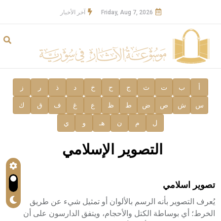
Friday, Aug 7, 2026
آخر الأخبار
أ
ب
ت
ث
ج
ح
خ
د
ذ
ر
ز
س
ش
ص
ض
ط
ظ
ع
غ
ف
ق
ك
ل
م
ن
هـ
و
ي
التصوير الإسلامي
تصوير اسلامي
يُعرف التصوير بأنه الرسم بالألوان أو تمثيل شيء عن طريق
الخرط؛ أي بوساطة الكتل والأحجام، ويتفق الدارسون على أن