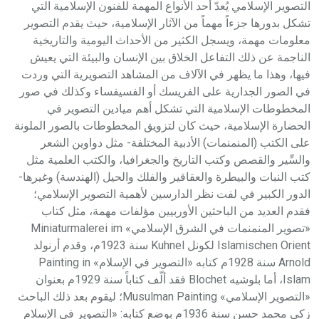
التصوير الإسلامي يُعدّ أحد الأنواع المهمة للفنون الإسلامية التي
تشكل بدورها جزءاً مهماً من الآثار الإسلامية، حيث يقدم التصوير
معلومات مهمة، ويسجل الكثير من الأحداث اليومية والتاريخية
الناجمة عن ذلك التفاعل الخلاق بين الإنسان والبيئة التي يعيش
فيها، وهذا ما يظهر في الآلاف من المشاهد التصويرية التي وردت
في الصور الجدارية على الفريسك أو الفسيفساء وكذلك في صور
المخطوطات الإسلامية التي تشكل أهم ميادين التصوير في
الحضارة الإسلامية، حيث كان لتزويق المخطوطات بالصور الملونة
على الكتب (المنمنمات) الأدبية المختلفة- مثل دواوين الشعر
والسِّير والقصص وكتب التاريخ والجغرافيا، والكتب العلمية مثل
كتب النبات والبيطرة والعقاقير والفلك والحيل (الهندسة) وغيرها-
الدور الكبير في لفت نظر الدارسين لأهمية التصوير الإسلامي؛
فقدم العديد من الباحثين الأوربيين مؤلفات مهمة، مثل كتاب
«تصوير المنمنمات في الشرق الإسلامي» Miniaturmalerei im
Islamischen Orient لكونل Kuhnel سنة 1923م، وقدم أرنولد
Arnold سنة 1928م كتابه «التصوير في الإسلام» Painting in
Islam، أما بلوشيه Blochet فقد ألّف كتاباً سنة 1929م بعنوان
«التصوير الإسلامي» Musulman Painting؛ ليقوم بعد ذلك الباحث
زكي محمد حسن سنة 1936م بوضع كتابه: «التصوير في الإسلام