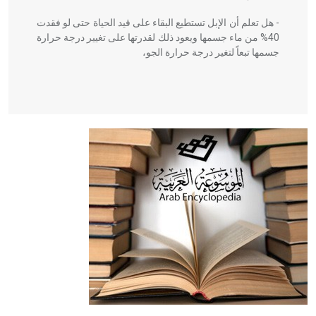
- هل تعلم أن الإبل تستطيع البقاء على قيد الحياة حتى لو فقدت
40% من ماء جسمها ويعود ذلك لقدرتها على تغيير درجة حرارة
جسمها تبعاً لتغير درجة حرارة الجو،
- هل تعلم أن أبقراط كتب في الطب أربعة مؤلفات هي:
الحكم، الأدلة، تنظيم التغذية، ورسالته في جروح الرأس. ويعود
له الفضل بأنه حرر الطب من الدين والفلسفة.
- هل تعلم أن المرجان إفراز حيواني يتكون في البحر ويتركب
من مادة كربونات الكلسيوم، وهو أحمر أو شديد الحمرة وهو
أجود أنواعه، ويمتاز بكبر الحجم ويسمى الش