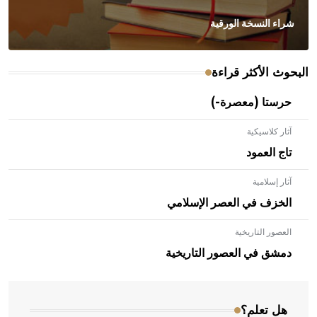
شراء النسخة الورقية
البحوث الأكثر قراءة
حرستا (معصرة-)
آثار كلاسيكية
تاج العمود
آثار إسلامية
الخزف في العصر الإسلامي
العصور التاريخية
- هل تعلم أن الأبلق نوع من الفنون الهندسية التي ارتبطت
بالعمارة الإسلامية في بلاد الشام ومصر خاصة، حيث يحرص
دمشق في العصور التاريخية
المعمار على بناء مداميكه وخاصة في الواجهات
هل تعلم؟