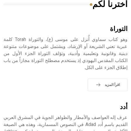
اخترنا لكم
هل تعلم أن الأبسيد كلمة فرنسية اللفظ تم اعتمادها مصطلحاً
أثرياً يستخدم في العمارة عموماً وفي العمارة الدينية الخاصة
بالكنائس خصوصاً، وفي الإنكليزية أب
التوراة
وهو كتاب سماوي أُنزل على موسى (ع)، والتوراة Torah كلمة
عبرية تعني الشريعة أو الإرشاد، ويشتمل على موضوعات متنوعة
دينية وقانونية وتعليمية وأدبية، وتؤلف التوراة الجزء الأول من
- هل تعلم أن أبجر Abgar اسم معروف جيداً يعود إلى عدد من
الملوك الذين حكموا مدينة إديسا (الرها) من أبجر الأول وحتى
الكتاب المقدس اليهودي إذ يستخدم مصطلح التوراة مجازاً من باب
التاسع، وهم ينتسبون إلى أسرة أوسروين
إطلاق الجزء على الكل.
اقرأ المزيد
- هل تعلم أن الأبجدية الكنعانية تتألف من /22/ علامة كتابية
sign تكتب منفصلة غير متصلة، وتعتمد المبدأ الأكوروفوني،
أدد
حيث تقتصر القيمة الصوتية للعلامة الك
عرف إله العواصف والأمطار والظواهر الجوية في المشرق العربي
القديم باسم أدد Adad في النصوص المسمارية، وهذه هي الصيغة