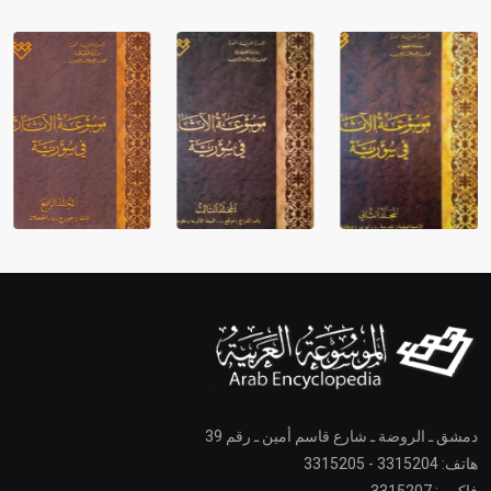
دمشق ـ الروضة ـ شارع قاسم أمين ـ رقم 39
هاتف: 3315204 - 3315205