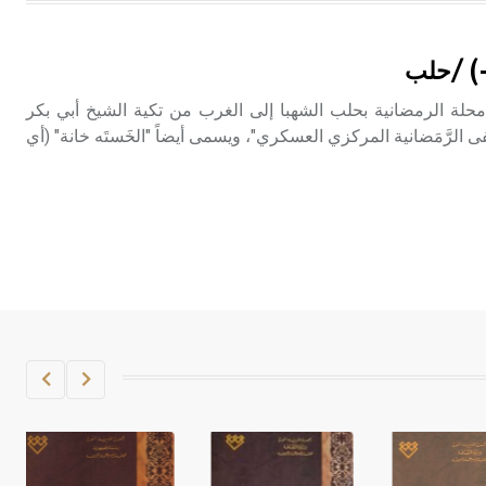
هل تعلم أن الأبسيد كلمة فرنسية اللفظ
تم اعتمادها مصطلحاً أثرياً يستخدم في
-) /حلب
العمارة عموماً وفي العمارة الدينية
الخاصة بالكنائس خصوصاً، وفي
حلة الرمضانية بحلب الشهبا إلى الغرب من تكية الشيخ أبي بكر
الإنكليزية أب
لرَّمَضانية المركزي العسكري"، ويسمى أيضاً "الخَستَه خانة" (أي
- هل تعلم أن أبجر Abgar اسم معروف
جيداً يعود إلى عدد من الملوك الذين
حكموا مدينة إديسا (الرها) من أبجر الأول
وحتى التاسع، وهم ينتسبون إلى أسرة
أوسروين
- هل تعلم أن الأبجدية الكنعانية تتألف من
/22/ علامة كتابية sign تكتب منفصلة
غير متصلة، وتعتمد المبدأ الأكوروفوني،
حيث تقتصر القيمة الصوتية للعلامة الك