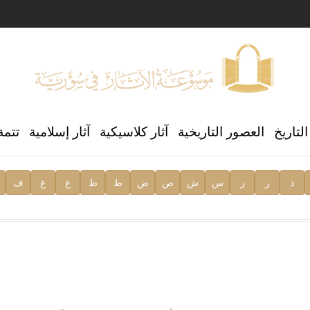
ن العالمي للغة العربية
لتاريخ
العصور التاريخية
آثار كلاسيكية
آثار إسلامية
تتمة
ذ
ر
ز
س
ش
ص
ض
ط
ظ
ع
غ
ف
ية