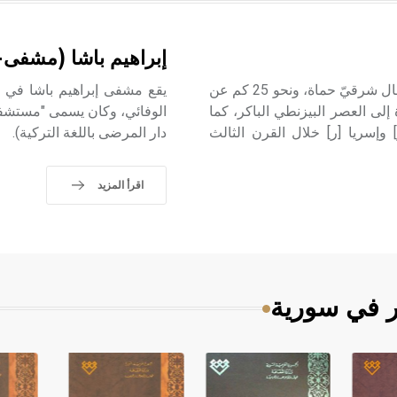
إبراهيم باشا (مشفى
تقع الأندرين Al Andarin (أندرونا) Andarona على بعد 80 كم شمال شرقيّ حماة، ونحو 25 كم عن
يقع مشفى إبراهيم باشا في م
 إلى العصر البيزنطي الباكر، كما
الوفائي، وكان يسمى "مستشفى ا
إسريا [ر] خلال القرن الثالث
دار المرضى باللغة التركية).
اقرأ المزيد
ر في سورية