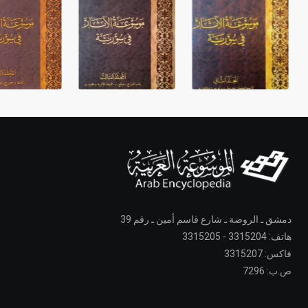
دمشق ـ الروضة ـ شارع قاسم أمين ـ رقم 39
هاتف: 3315204 - 3315205
فاكس: 3315207
ص.ب: 7296