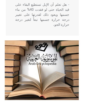
- هل تعلم أن الإبل تستطيع البقاء على
قيد الحياة حتى لو فقدت 40% من ماء
جسمها ويعود ذلك لقدرتها على تغيير
درجة حرارة جسمها تبعاً لتغير درجة
حرارة الجو،
- هل تعلم أن أبقراط كتب في الطب
أربعة مؤلفات هي: الحكم، الأدلة، تنظيم
التغذية، ورسالته في جروح الرأس.
ويعود له الفضل بأنه حرر الطب من
الدين والفلسفة.
- هل تعلم أن المرجان إفراز حيواني
يتكون في البحر ويتركب من مادة
كربونات الكلسيوم، وهو أحمر أو شديد
الحمرة وهو أجود أنواعه، ويمتاز بكبر
الحجم ويسمى الش