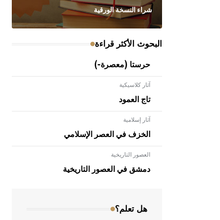
شراء النسخة الورقية
البحوث الأكثر قراءة
حرستا (معصرة-)
آثار كلاسيكية
تاج العمود
آثار إسلامية
الخزف في العصر الإسلامي
العصور التاريخية
- هل تعلم أن الأبلق نوع من الفنون
الهندسية التي ارتبطت بالعمارة الإسلامية
دمشق في العصور التاريخية
في بلاد الشام ومصر خاصة، حيث يحرص
المعمار على بناء مداميكه وخاصة في
الواجهات
هل تعلم؟