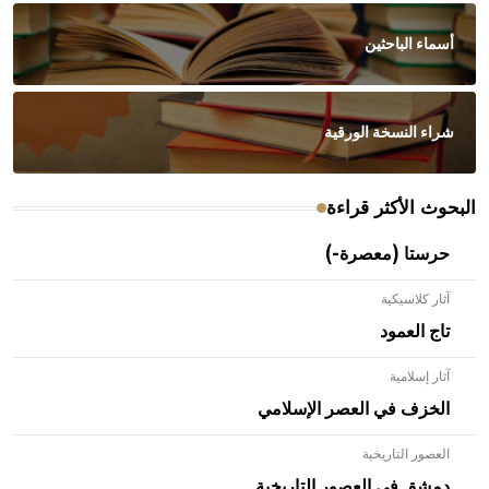
أسماء الباحثين
شراء النسخة الورقية
البحوث الأكثر قراءة
حرستا (معصرة-)
آثار كلاسيكية
تاج العمود
آثار إسلامية
الخزف في العصر الإسلامي
العصور التاريخية
- هل تعلم أن الأبلق نوع من الفنون الهندسية التي ارتبطت
بالعمارة الإسلامية في بلاد الشام ومصر خاصة، حيث يحرص
دمشق في العصور التاريخية