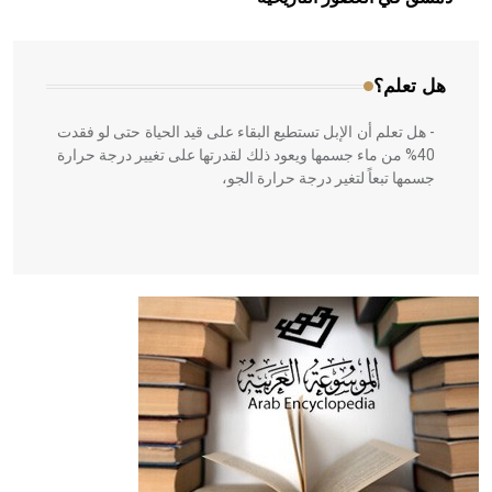
المعمار على بناء مداميكه وخاصة في الواجهات
هل تعلم؟
- هل تعلم أن الإبل تستطيع البقاء على قيد الحياة حتى لو فقدت
40% من ماء جسمها ويعود ذلك لقدرتها على تغيير درجة حرارة
جسمها تبعاً لتغير درجة حرارة الجو،
- هل تعلم أن أبقراط كتب في الطب أربعة مؤلفات هي:
الحكم، الأدلة، تنظيم التغذية، ورسالته في جروح الرأس. ويعود
له الفضل بأنه حرر الطب من الدين والفلسفة.
- هل تعلم أن المرجان إفراز حيواني يتكون في البحر ويتركب
من مادة كربونات الكلسيوم، وهو أحمر أو شديد الحمرة وهو