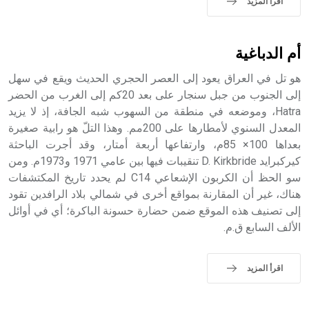
اقرأ المزيد
حيث تقتصر القيمة الصوتية للعلامة الك
أم الدباغية
هو تل في العراق يعود إلى العصر الحجري الحديث ويقع في سهل
إلى الجنوب من جبل سنجار على بعد 20كم إلى الغرب من الحضر
Hatra، وموضعه في منطقة من السهوب شبه الجافة، إذ لا يزيد
المعدل السنوي لأمطارها على 200مم. وهذا التلّ هو رابية صغيرة
بعداها 100× 85م، وارتفاعها أربعة أمتار، وقد أجرت الباحثة
كيركبرايد D. Kirkbride تنقيبات فيها بين عامي 1971 و1973م. ومن
سو الحظ أن الكربون الإشعاعي C14 لم يحدد تاريخ المكتشفات
هناك، غير أن المقارنة بمواقع أخرى في شمالي بلاد الرافدين تقود
إلى تصنيف هذه الموقع ضمن حضارة حسونة الباكرة؛ أي في أوائل
الألف السابع ق.م.
اقرأ المزيد