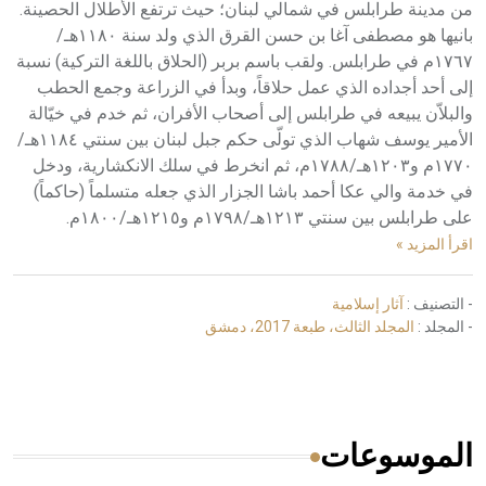
من مدينة طرابلس في شمالي لبنان؛ حيث ترتفع الأطلال الحصينة.
بانيها هو مصطفى آغا بن حسن القرق الذي ولد سنة ١١٨٠هـ/
١٧٦٧م في طرابلس. ولقب باسم بربر (الحلاق باللغة التركية) نسبة
إلى أحد أجداده الذي عمل حلاقاً، وبدأ في الزراعة وجمع الحطب
والبلاّن يبيعه في طرابلس إلى أصحاب الأفران، ثم خدم في خيّالة
الأمير يوسف شهاب الذي تولّى حكم جبل لبنان بين سنتي ١١٨٤هـ/
١٧٧٠م و١٢٠٣هـ/١٧٨٨م، ثم انخرط في سلك الانكشارية، ودخل
في خدمة والي عكا أحمد باشا الجزار الذي جعله متسلماً (حاكماً)
على طرابلس بين سنتي ١٢١٣هـ/١٧٩٨م و١٢١٥هـ/١٨٠٠م.
اقرأ المزيد »
- التصنيف :
آثار إسلامية
- المجلد :
المجلد الثالث، طبعة 2017، دمشق
الموسوعات