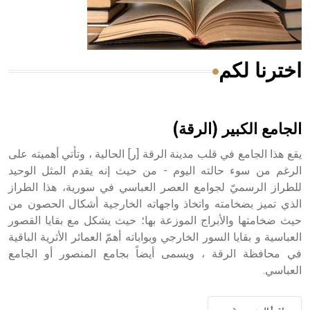
أجود أنواعه، ويمتاز بكبر الحجم ويسمى الش
اخترنا لكم
هل تعلم أن الأبسيد كلمة فرنسية اللفظ تم اعتمادها مصطلحاً
أثرياً يستخدم في العمارة عموماً وفي العمارة الدينية الخاصة
بالكنائس خصوصاً، وفي الإنكليزية أب
الجامع الكبير (الرقة)
يقع هذا الجامع في قلب مدينة الرقة [ر] الحالية ، وتأتي أهميته على
الرغم من سوء حالته اليوم - من حيث إنه يقدم المثل الوحيد
للطراز الرسميّ لجوامع العصر العباسي في سورية، هذا الطراز
- هل تعلم أن أبجر Abgar اسم معروف جيداً يعود إلى عدد من
الملوك الذين حكموا مدينة إديسا (الرها) من أبجر الأول وحتى
الذي تميز بضخامته واتخاذ واجهاته الخارجية أشكال الحصون من
التاسع، وهم ينتسبون إلى أسرة أوسروين
حيث ضخامتها والأبراج الموزعة بها؛ حيث يشكل مع بقايا القصور
العباسية و بقايا السور الخارجي وبواباته أهمّ العمائر الأثرية الباقية
في محافظة الرقة ، ويسمى أيضاً بجامع المنصور أو الجامع
العباسي.
- هل تعلم أن الأبجدية الكنعانية تتألف من /22/ علامة كتابية
sign تكتب منفصلة غير متصلة، وتعتمد المبدأ الأكوروفوني،