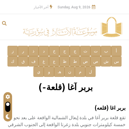
Sunday, Aug 9, 2026
آخر الأخبار
أ
ب
ت
ث
ج
ح
خ
د
ذ
ر
ز
س
ش
ص
ض
ط
ظ
ع
غ
ف
ق
ك
ل
م
ن
هـ
و
ي
بربر آغا (قلعة-)
بربر اغا (قلعه)
تقع قلعة بربر آغا في بلدة إيعال الشمالية الواقعة على بعد نحو
خمسة كيلومترات جنوبي بلدة زغرتا الواقعة إلى الجنوب الشرقي