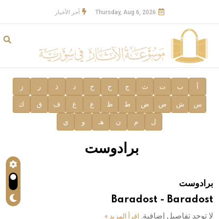
Thursday, Aug 6, 2026
آخر الأخبار
أ
ب
ت
ث
ج
ح
خ
د
ذ
ر
ز
س
ش
ص
ض
ط
ظ
ع
غ
ف
ق
ك
ل
م
ن
هـ
و
ي
برادوست
برادوست
Baradost - Baradost
لا توجد تفاصيل إضافية.
اقرأ المزيد »