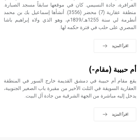
الفرافرة، جادة النسيمي. كان في موقعها سابقاً مسجد الصبارة.
منطقة عقارية (7) محضر (3556). أنشأها إسماعيل بك بن محمد
- هل تعلم أن أبجر Abgar اسم معروف جيداً يعود إلى عدد من
الملوك الذين حكموا مدينة إديسا (الرها) من أبجر الأول وحتى
أنطرمة لي سنة 1255هـ/1839م، وهو الذي ولاه إبراهيم باشا
التاسع، وهم ينتسبون إلى أسرة أوسروين
المصري على حلب في فترة حكمه لها.
اقرأ المزيد
- هل تعلم أن الأبجدية الكنعانية تتألف من /22/ علامة كتابية
sign تكتب منفصلة غير متصلة، وتعتمد المبدأ الأكوروفوني،
أم حبيبة (مقام-)
حيث تقتصر القيمة الصوتية للعلامة الك
يقع مقام أم حبيبة في دمشق القديمة خارج السور في المنطقة
العقارية السويقة في الثلث الأخير من مقبرة باب الصغير الجنوبية،
يدخل إليه مباشرة من الجهة الشرقية من جادة آل البيت.
اقرأ المزيد