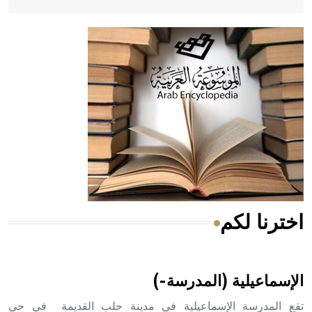
- هل تعلم أن أبقراط كتب في الطب أربعة مؤلفات هي:
الحكم، الأدلة، تنظيم التغذية، ورسالته في جروح الرأس. ويعود
له الفضل بأنه حرر الطب من الدين والفلسفة.
- هل تعلم أن المرجان إفراز حيواني يتكون في البحر ويتركب
من مادة كربونات الكلسيوم، وهو أحمر أو شديد الحمرة وهو
أجود أنواعه، ويمتاز بكبر الحجم ويسمى الش
اخترنا لكم
هل تعلم أن الأبسيد كلمة فرنسية اللفظ تم اعتمادها مصطلحاً
أثرياً يستخدم في العمارة عموماً وفي العمارة الدينية الخاصة
بالكنائس خصوصاً، وفي الإنكليزية أب
الإسماعيلية (المدرسة-)
تقع المدرسة الإسماعيلية في مدينة حلب القديمة في حي