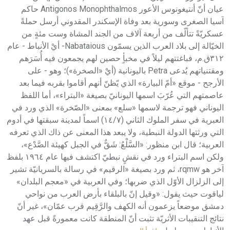
عيان أنّ أنتيغونوس الأعور Antigonos Monophthalmos حاكم
آسيا الصغرى وسورية بعد وفاة الإسكندر المقدوني أرسل حملةً
عسكريّةً تتألّف من أربعة آلاف من الجند المشاة وست مئةٍ من
الخيّالة إلى بلاد العرب الذين يسمّون Nabataious- أيْ الأنباط - عام
٣١٢ق.م، فباغتتهم ليلاً في مخبأٍ حصين لهم يجمعون فيه أُسَرَهم
ومقتنياتهم يُدعى Petra باليونانية (أيْ «الصخرة»)؛ وهو - على
الأرجح - موقع «أمّ البيارة» الذي يّظنّ أنهم أقاموا بقربه فيما بعد
عاصمتهم التي عُرّبَ اسمها اليونانيّ بصيغة «البتراء»، أما اللفظ
اليوناني فهو ترجمة لاسمها «سلع» بمعنى «الصّخرة» الذي ورد في
العبرية في سفر الملوك الثاني (١٤/٧) اسماً لمدينة سبقتها في أدوم
التي ورثتها الدولة النبطية، ولا يبعد هذا المعنى عن ذاك الذي تعرفه
العربية؛ قال ابن منظور: «السَّلْعُ: شَقٌّ في الجبل كهيئة الصَّدْع»،
ولكن اسم البتراء ورد في نقشٍ نبطيّ اكتشف فيها عام ١٩٦٤ بلفظ
آخر هو rqmw، ثم ورد بصيغة «الرقيم» في رسالة بالسريانيّة تشير
إلى الزلزال الأوّل الذي ضربها؛ وفي العربية في «معجم البلدان»
لياقوت حيث يقول: «وقيل إنّ بالبلقاء بأرض العرب من نواحي
دمشق موضعاً يزعمون أنه الكهف والرَّقِيم قرب عمّان»، غير أنّ
نتائج التنقيبات الأثريّة تثبت أنّ المنطقة كانت معمورةً قبل عهد