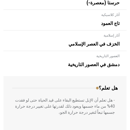
حرستا (معصرة-)
آثار كلاسيكية
تاج العمود
آثار إسلامية
الخزف في العصر الإسلامي
العصور التاريخية
- هل تعلم أن الأبلق نوع من الفنون الهندسية التي ارتبطت
بالعمارة الإسلامية في بلاد الشام ومصر خاصة، حيث يحرص
دمشق في العصور التاريخية
المعمار على بناء مداميكه وخاصة في الواجهات
هل تعلم؟
- هل تعلم أن الإبل تستطيع البقاء على قيد الحياة حتى لو فقدت
40% من ماء جسمها ويعود ذلك لقدرتها على تغيير درجة حرارة
جسمها تبعاً لتغير درجة حرارة الجو،