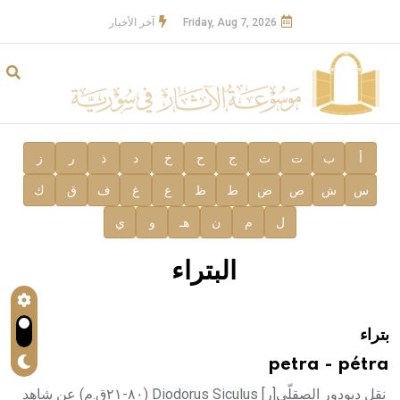
Friday, Aug 7, 2026
آخر الأخبار
أ
ب
ت
ث
ج
ح
خ
د
ذ
ر
ز
س
ش
ص
ض
ط
ظ
ع
غ
ف
ق
ك
ل
م
ن
هـ
و
ي
البتراء
بتراء
petra - pétra
نقل ديودور الصقلّي[ر] Diodorus Siculus (٨٠-٢١ق.م) عن شاهد