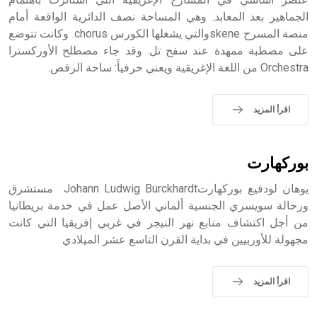
الجماهير بعد المعابد. وهي المساحة نصف الدائرية الواقعة أمام
منصة المسرح skeneوالتي يشغلها الكورس chorus. وكانت تتوضع
- هل تعلم أن أبجر Abgar اسم معروف جيداً يعود إلى عدد من
الملوك الذين حكموا مدينة إديسا (الرها) من أبجر الأول وحتى
على مصطبة ممهدة عند سفح تل. وقد جاء مصطلح الأوركسترا
التاسع، وهم ينتسبون إلى أسرة أوسروين
Orchestra من اللغة الإغريقية ويعني حرفياً: ساحة الرقص.
اقرأ المزيد
- هل تعلم أن الأبجدية الكنعانية تتألف من /22/ علامة كتابية
sign تكتب منفصلة غير متصلة، وتعتمد المبدأ الأكوروفوني،
بوركهارت
حيث تقتصر القيمة الصوتية للعلامة الك
يوهان لودفيغ بوركهارتJohann Ludwig Burckhardt مستشرق
ورحالة سويسري الجنسية ألماني الأصل عمل في خدمة بريطانيا
من أجل اكتشاف منابع نهر النيجر في غربي إفريقيا التي كانت
مجهولة للأوربيين في بداية القرن التاسع عشر الميلادي.
اقرأ المزيد