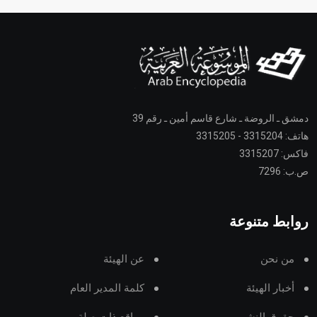
دمشق ـ الروضة ـ شارع قاسم أمين ـ رقم 39
هاتف: 3315204 - 3315205
فاكس: 3315207
ص.ب: 7296
روابط متنوعة
من نحن
عن الهيئة
أخبار الهيئة
كلمة المدير العام