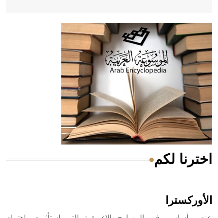
- هل تعلم أن أبقراط كتب في الطب أربعة مؤلفات هي:
الحكم، الأدلة، تنظيم التغذية، ورسالته في جروح الرأس. ويعود
له الفضل بأنه حرر الطب من الدين والفلسفة.
- هل تعلم أن المرجان إفراز حيواني يتكون في البحر ويتركب
من مادة كربونات الكلسيوم، وهو أحمر أو شديد الحمرة وهو
أجود أنواعه، ويمتاز بكبر الحجم ويسمى الش
اخترنا لكم
هل تعلم أن الأبسيد كلمة فرنسية اللفظ تم اعتمادها مصطلحاً
أثرياً يستخدم في العمارة عموماً وفي العمارة الدينية الخاصة
بالكنائس خصوصاً، وفي الإنكليزية أب
الأوركسترا
عنصر أساسي في المسارح الإغريقية التي استأثرت باهتمام